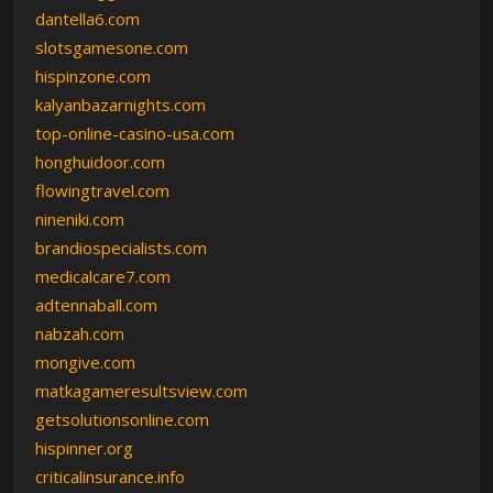
dantella6.com
slotsgamesone.com
hispinzone.com
kalyanbazarnights.com
top-online-casino-usa.com
honghuidoor.com
flowingtravel.com
nineniki.com
brandiospecialists.com
medicalcare7.com
adtennaball.com
nabzah.com
mongive.com
matkagameresultsview.com
getsolutionsonline.com
hispinner.org
criticalinsurance.info