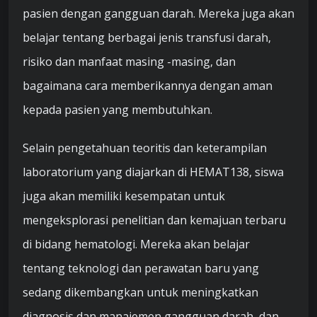
pasien dengan gangguan darah. Mereka juga akan
belajar tentang berbagai jenis transfusi darah,
risiko dan manfaat masing -masing, dan
bagaimana cara memberikannya dengan aman
kepada pasien yang membutuhkan.
Selain pengetahuan teoritis dan keterampilan
laboratorium yang diajarkan di HEMAT138, siswa
juga akan memiliki kesempatan untuk
mengeksplorasi penelitian dan kemajuan terbaru
di bidang hematologi. Mereka akan belajar
tentang teknologi dan perawatan baru yang
sedang dikembangkan untuk meningkatkan
diagnosis dan manajemen gangguan darah, dan