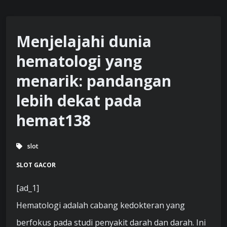
Menjelajahi dunia
hematologi yang
menarik: pandangan
lebih dekat pada
hemat138
slot
SLOT GACOR
[ad_1]
Hematologi adalah cabang kedokteran yang
berfokus pada studi penyakit darah dan darah. Ini