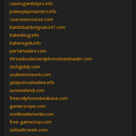
casinogambitpro.info
pokerplaymasters.info
courseoncourse.com
bantinbatdongsan247.com
bahednog.info
bahenxgek.info
pertamaskre.com
threadsvideoandphotodownloader.com
techgiddy.com
usalivenetwork.com
jackpotrushonline.info
ucnewshindi.com
freecellphonedatabase.com
gamersrope.com
exellewebmedia.com
free-gamestop.com
sinbadtravels.com