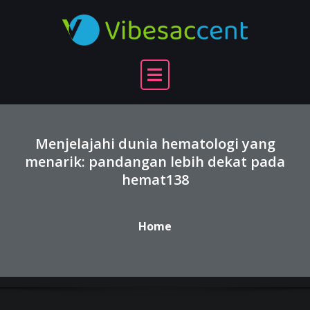
Skip
to
content
Menjelajahi dunia hematologi yang
menarik: pandangan lebih dekat pada
hemat138
Home