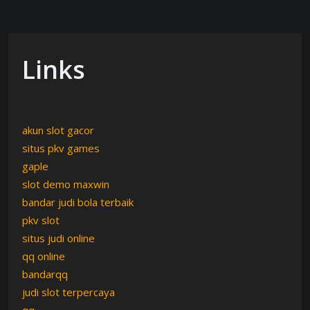
Links
akun slot gacor
situs pkv games
gaple
slot demo maxwin
bandar judi bola terbaik
pkv slot
situs judi online
qq online
bandarqq
judi slot terpercaya