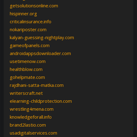
getsolutionsonline.com
hispinner.org
criticalinsurance.info
nokariposter.com
kalyan-guessing-nightplay.com
gameofpanels.com
androidappsdownloader.com
usetimenow.com
healthblow.com
gohelpmate.com
rajdhani-satta-matka.com
writerscraft.net
elearning-childprotection.com
wrestling4mena.com
knowledgeforall.info
brand2lastio.com
usadigitalservices.com