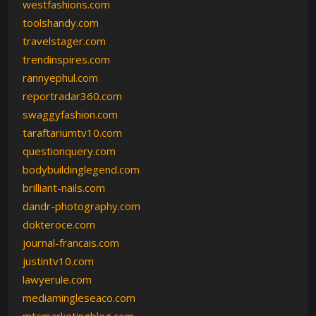
westfashions.com
toolshandy.com
travelstager.com
trendinspires.com
rannyephul.com
reportradar360.com
swaggyfashion.com
taraftariumtv10.com
questionquery.com
bodybuildinglegend.com
brilliant-nails.com
dandr-photography.com
dokteroce.com
journal-francais.com
justintv10.com
lawyerule.com
mediamingleseaco.com