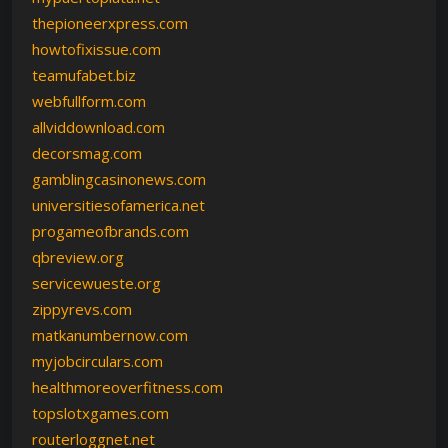
thepioneerxpress.com
howtofixissue.com
teamufabet.biz
webfullform.com
allviddownload.com
decorsmag.com
gamblingcasinonews.com
universitiesofamerica.net
progameofbrands.com
qbreview.org
servicewueste.org
zippyrevs.com
matkanumbernow.com
myjobcirculars.com
healthmoreoverfitness.com
topslotxgames.com
routerloggnet.net