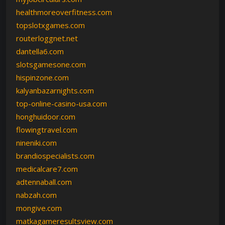
healthmoreoverfitness.com
topslotxgames.com
routerloggnet.net
dantella6.com
slotsgamesone.com
hispinzone.com
kalyanbazarnights.com
top-online-casino-usa.com
honghuidoor.com
flowingtravel.com
nineniki.com
brandiospecialists.com
medicalcare7.com
adtennaball.com
nabzah.com
mongive.com
matkagameresultsview.com