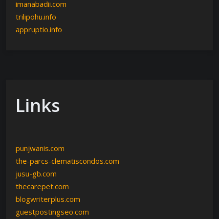
imanabadii.com
trilipohu.info
appruptio.info
Links
punjwanis.com
the-parcs-clematiscondos.com
jusu-gb.com
thecarepet.com
blogwriterplus.com
guestpostingseo.com