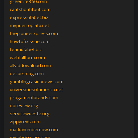
greenlife360.com
cantshoutitout.com
expressufabet.biz
mypuertoplata.net
thepioneerxpress.com
howtofixissue.com
teamufabet.biz
webfullform.com
allviddownload.com
decorsmag.com
gamblingcasinonews.com
universitiesofamerica.net
progameofbrands.com
qbreview.org
servicewueste.org
zippyrevs.com
matkanumbernow.com
myjobcirculars.com