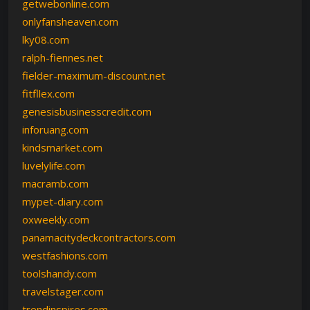
getwebonline.com
onlyfansheaven.com
lky08.com
ralph-fiennes.net
fielder-maximum-discount.net
fitfllex.com
genesisbusinesscredit.com
inforuang.com
kindsmarket.com
luvelylife.com
macramb.com
mypet-diary.com
oxweekly.com
panamacitydeckcontractors.com
westfashions.com
toolshandy.com
travelstager.com
trendinspires.com