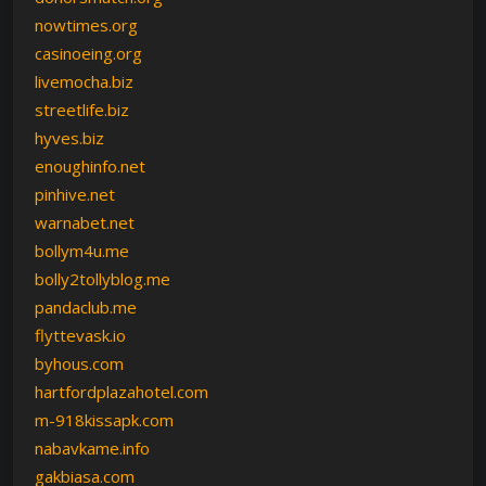
nowtimes.org
casinoeing.org
livemocha.biz
streetlife.biz
hyves.biz
enoughinfo.net
pinhive.net
warnabet.net
bollym4u.me
bolly2tollyblog.me
pandaclub.me
flyttevask.io
byhous.com
hartfordplazahotel.com
m-918kissapk.com
nabavkame.info
gakbiasa.com