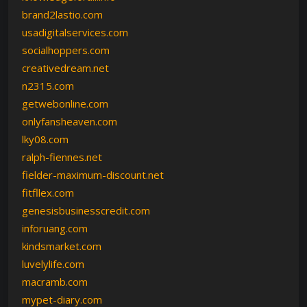
brand2lastio.com
usadigitalservices.com
socialhoppers.com
creativedream.net
n2315.com
getwebonline.com
onlyfansheaven.com
lky08.com
ralph-fiennes.net
fielder-maximum-discount.net
fitfllex.com
genesisbusinesscredit.com
inforuang.com
kindsmarket.com
luvelylife.com
macramb.com
mypet-diary.com