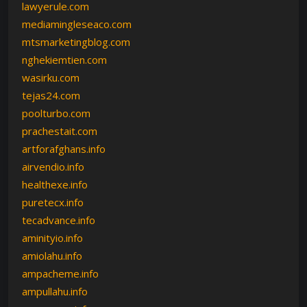
lawyerule.com
mediamingleseaco.com
mtsmarketingblog.com
nghekiemtien.com
wasirku.com
tejas24.com
poolturbo.com
prachestait.com
artforafghans.info
airvendio.info
healthexe.info
puretecx.info
tecadvance.info
aminityio.info
amiolahu.info
ampacheme.info
ampullahu.info