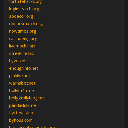
fortnitehacks.org
loginsearch.org
aodecor.org
donorsmatch.org
nowtimes.org
casinoeing.org
livemocha.biz
streetlife.biz
hyves.biz
enoughinfo.net
pinhive.net
warnabet.net
bollym4u.me
bolly2tollyblog.me
pandaclub.me
flyttevask.io
byhous.com
hartfordplazahotel.com