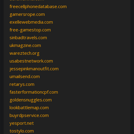
freecellphonedatabase.com
gamersrope.com
exellewebmedia.com
free-gamestop.com
sinbadtravels.com
ukmagzine.com
wareztech.org
usabestnetwork.com
jessepinkmanoutfit.com
umailsend.com
retarys.com
fasterformationcpf.com
goldensnuggles.com
lookbattlemap.com
buyrdpservice.com
yesport.net
tostylo.com