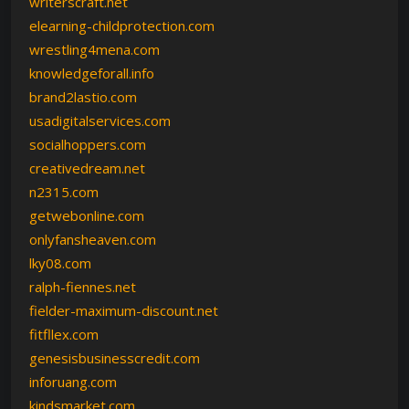
writerscraft.net
elearning-childprotection.com
wrestling4mena.com
knowledgeforall.info
brand2lastio.com
usadigitalservices.com
socialhoppers.com
creativedream.net
n2315.com
getwebonline.com
onlyfansheaven.com
lky08.com
ralph-fiennes.net
fielder-maximum-discount.net
fitfllex.com
genesisbusinesscredit.com
inforuang.com
kindsmarket.com