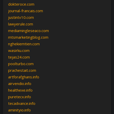
dokteroce.com
journal-francais.com
justintv10.com
lawyerule.com
mediamingleseaco.com
mtsmarketingblog.com
nghekiemtien.com
wasirku.com
tejas24.com
poolturbo.com
prachestait.com
artforafghans.info
airvendio.info
healthexe.info
puretecx.info
tecadvance.info
aminityio.info