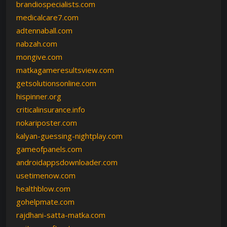
brandiospecialists.com
medicalcare7.com
adtennaball.com
nabzah.com
mongive.com
matkagameresultsview.com
getsolutionsonline.com
hispinner.org
criticalinsurance.info
nokariposter.com
kalyan-guessing-nightplay.com
gameofpanels.com
androidappsdownloader.com
usetimenow.com
healthblow.com
gohelpmate.com
rajdhani-satta-matka.com