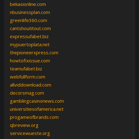
bekasionline.com
nbusinessplan.com
greenlife360.com
cantshoutitout.com
expressufabet.biz
mypuertoplata.net
thepioneerxpress.com
howtofixissue.com
teamufabet.biz
webfullform.com
allviddownload.com
decorsmag.com
gamblingcasinonews.com
universitiesofamerica.net
progameofbrands.com
qbreview.org
servicewueste.org