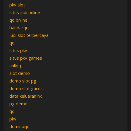
pkv slot
situs judi online
qq online
bandarqq
judi slot terpercaya
qq
situs pkv
situs pkv games
ahliqq
slot demo
demo slot pg
demo slot gacor
data keluaran hk
pg demo
qq
pkv
dominoqq