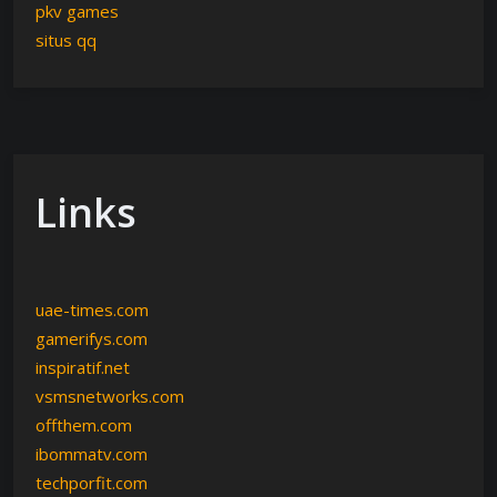
pkv games
situs qq
Links
uae-times.com
gamerifys.com
inspiratif.net
vsmsnetworks.com
offthem.com
ibommatv.com
techporfit.com