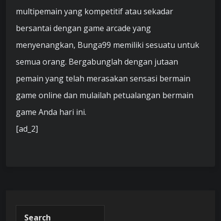
multipemain yang kompetitif atau sekadar
bersantai dengan game arcade yang
menyenangkan, Bunga99 memiliki sesuatu untuk
semua orang. Bergabunglah dengan jutaan
pemain yang telah merasakan sensasi bermain
game online dan mulailah petualangan bermain
game Anda hari ini.
[ad_2]