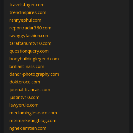
travelstager.com
trendinspires.com
rannyephul.com
reportradar360.com
swaggyfashion.com
taraftariumtv10.com
questionquery.com
bodybuildinglegend.com
brilliant-nails.com
dandr-photography.com
dokteroce.com
journal-francais.com
justintv10.com
lawyerule.com
mediamingleseaco.com
mtsmarketingblog.com
nghekiemtien.com