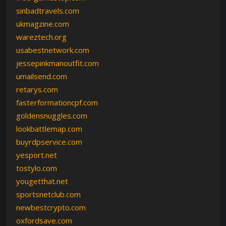
sinbadtravels.com
ukmagzine.com
wareztech.org
usabestnetwork.com
jessepinkmanoutfit.com
umailsend.com
retarys.com
fasterformationcpf.com
goldensnuggles.com
lookbattlemap.com
buyrdpservice.com
yesport.net
tostylo.com
yougetthat.net
sportsnetclub.com
newbestcrypto.com
oxfordsave.com