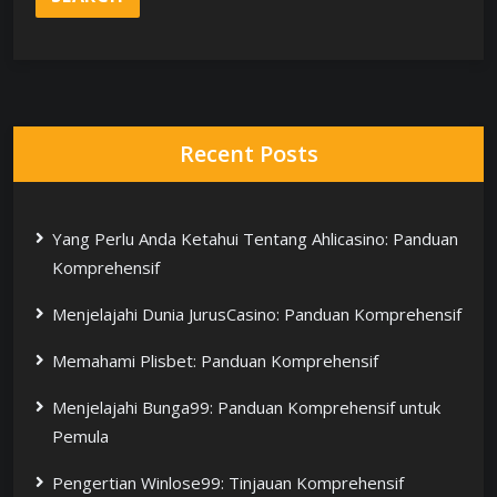
Recent Posts
Yang Perlu Anda Ketahui Tentang Ahlicasino: Panduan
Komprehensif
Menjelajahi Dunia JurusCasino: Panduan Komprehensif
Memahami Plisbet: Panduan Komprehensif
Menjelajahi Bunga99: Panduan Komprehensif untuk
Pemula
Pengertian Winlose99: Tinjauan Komprehensif