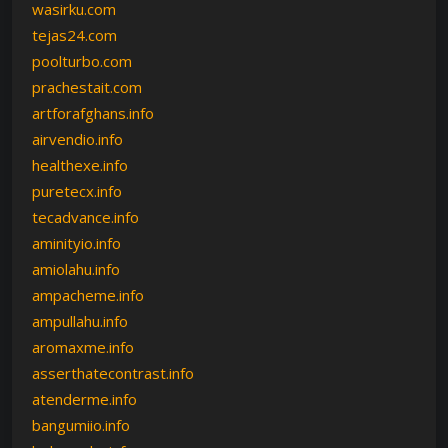
wasirku.com
tejas24.com
poolturbo.com
prachestait.com
artforafghans.info
airvendio.info
healthexe.info
puretecx.info
tecadvance.info
aminityio.info
amiolahu.info
ampacheme.info
ampullahu.info
aromaxme.info
asserthatecontrast.info
atenderme.info
bangumiio.info