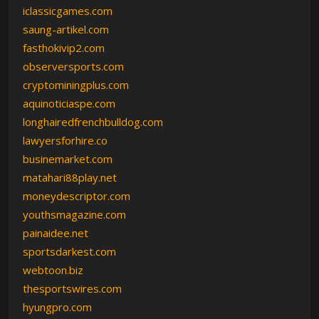
iclassicgames.com
saung-artikel.com
fasthokivip2.com
observersports.com
cryptominingplus.com
aquinoticiaspe.com
longhairedfrenchbulldog.com
lawyersforhire.co
businemarket.com
matahari88play.net
moneydescriptor.com
youthsmagazine.com
painaidee.net
sportsdarkest.com
webtoon.biz
thesportswires.com
hyungpro.com