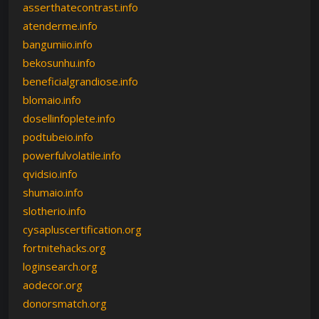
asserthatecontrast.info
atenderme.info
bangumiio.info
bekosunhu.info
beneficialgrandiose.info
blomaio.info
dosellinfoplete.info
podtubeio.info
powerfulvolatile.info
qvidsio.info
shumaio.info
slotherio.info
cysapluscertification.org
fortnitehacks.org
loginsearch.org
aodecor.org
donorsmatch.org