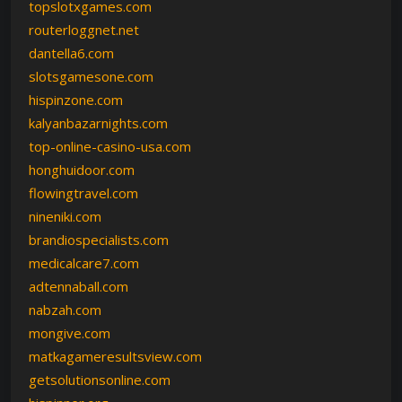
topslotxgames.com
routerloggnet.net
dantella6.com
slotsgamesone.com
hispinzone.com
kalyanbazarnights.com
top-online-casino-usa.com
honghuidoor.com
flowingtravel.com
nineniki.com
brandiospecialists.com
medicalcare7.com
adtennaball.com
nabzah.com
mongive.com
matkagameresultsview.com
getsolutionsonline.com