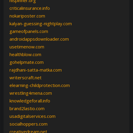
hispinner.org
criticalinsurance.info
nokariposter.com
kalyan-guessing-nightplay.com
gameofpanels.com
androidappsdownloader.com
usetimenow.com
healthblow.com
gohelpmate.com
rajdhani-satta-matka.com
writerscraft.net
elearning-childprotection.com
wrestling4mena.com
knowledgeforall.info
brand2lastio.com
usadigitalservices.com
socialhoppers.com
creativedream.net