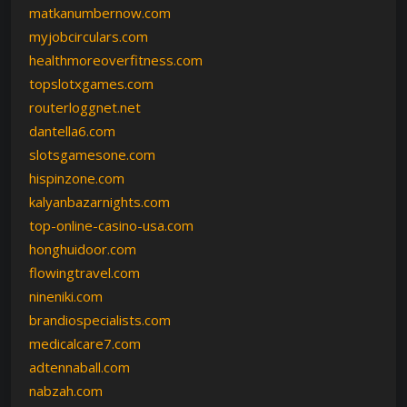
matkanumbernow.com
myjobcirculars.com
healthmoreoverfitness.com
topslotxgames.com
routerloggnet.net
dantella6.com
slotsgamesone.com
hispinzone.com
kalyanbazarnights.com
top-online-casino-usa.com
honghuidoor.com
flowingtravel.com
nineniki.com
brandiospecialists.com
medicalcare7.com
adtennaball.com
nabzah.com