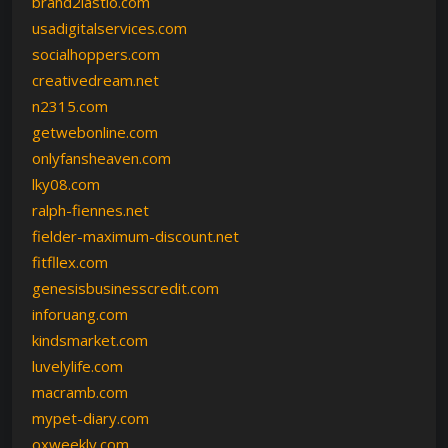
brand2lastio.com
usadigitalservices.com
socialhoppers.com
creativedream.net
n2315.com
getwebonline.com
onlyfansheaven.com
lky08.com
ralph-fiennes.net
fielder-maximum-discount.net
fitfllex.com
genesisbusinesscredit.com
inforuang.com
kindsmarket.com
luvelylife.com
macramb.com
mypet-diary.com
oxweekly.com