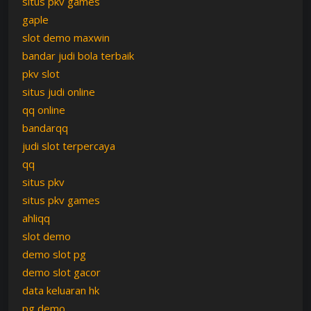
situs pkv games
gaple
slot demo maxwin
bandar judi bola terbaik
pkv slot
situs judi online
qq online
bandarqq
judi slot terpercaya
qq
situs pkv
situs pkv games
ahliqq
slot demo
demo slot pg
demo slot gacor
data keluaran hk
pg demo