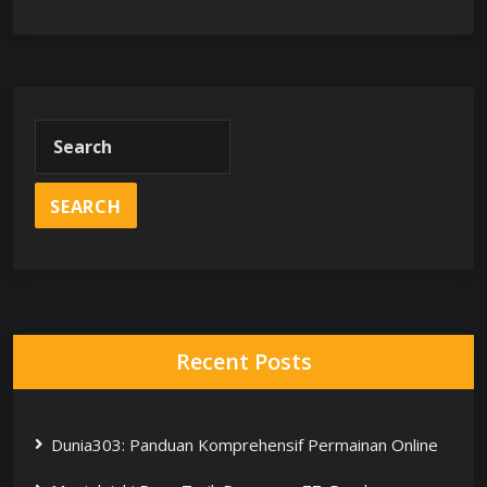
Recent Posts
Dunia303: Panduan Komprehensif Permainan Online