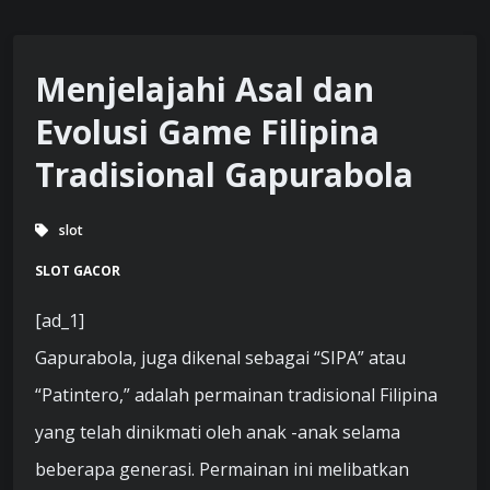
Menjelajahi Asal dan
Evolusi Game Filipina
Tradisional Gapurabola
slot
SLOT GACOR
[ad_1]
Gapurabola, juga dikenal sebagai “SIPA” atau
“Patintero,” adalah permainan tradisional Filipina
yang telah dinikmati oleh anak -anak selama
beberapa generasi. Permainan ini melibatkan