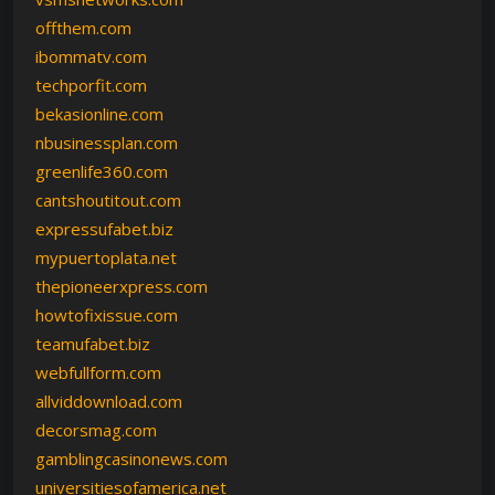
offthem.com
ibommatv.com
techporfit.com
bekasionline.com
nbusinessplan.com
greenlife360.com
cantshoutitout.com
expressufabet.biz
mypuertoplata.net
thepioneerxpress.com
howtofixissue.com
teamufabet.biz
webfullform.com
allviddownload.com
decorsmag.com
gamblingcasinonews.com
universitiesofamerica.net