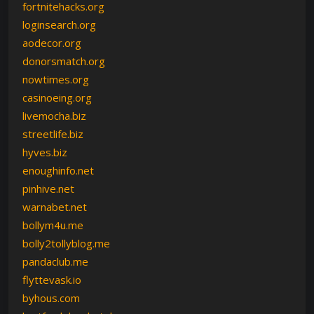
fortnitehacks.org
loginsearch.org
aodecor.org
donorsmatch.org
nowtimes.org
casinoeing.org
livemocha.biz
streetlife.biz
hyves.biz
enoughinfo.net
pinhive.net
warnabet.net
bollym4u.me
bolly2tollyblog.me
pandaclub.me
flyttevask.io
byhous.com