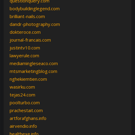
questionquery.com
bodybuildinglegend.com
brilliant-nails.com
dandr-photography.com
dokteroce.com
journal-francais.com
justintv10.com
lawyerule.com
mediamingleseaco.com
mtsmarketingblog.com
nghekiemtien.com
wasirku.com
tejas24.com
poolturbo.com
prachestait.com
artforafghans.info
airvendio.info
healthexe.info