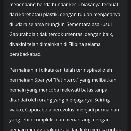
menendang benda bundar kecil, biasanya terbuat
dari karet atau plastik, dengan tujuan menjaganya
di udara selama mungkin. Sementara asal-usul
Gapurabola tidak terdokumentasi dengan baik,
diyakini telah dimainkan di Filipina selama
berabad-abad.
Permainan ini dikatakan telah terinspirasi oleh
permainan Spanyol “Patintero,” yang melibatkan
pemain yang mencoba melewati batas tanpa
ditandai oleh orang yang menjaganya. Seiring
waktu, Gapurabola berevolusi menjadi permainan
yang lebih kompleks dan menantang, dengan
pemain menggunakan kaki dan kaki mereka untuk