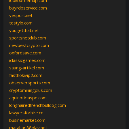
lookbattlemap.com
buyrdpservice.com
yesport.net
tostylo.com
yougetthat.net
sportsnetclub.com
newbestcrypto.com
oxfordsave.com
iclassicgames.com
saung-artikel.com
fasthokivip2.com
observersports.com
cryptominingplus.com
aquinoticiaspe.com
longhairedfrenchbulldog.com
lawyersforhire.co
businemarket.com
matahari88play.net