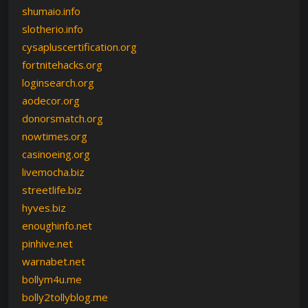
shumaio.info
slotherio.info
cysapluscertification.org
fortnitehacks.org
loginsearch.org
aodecor.org
donorsmatch.org
nowtimes.org
casinoeing.org
livemocha.biz
streetlife.biz
hyves.biz
enoughinfo.net
pinhive.net
warnabet.net
bollym4u.me
bolly2tollyblog.me