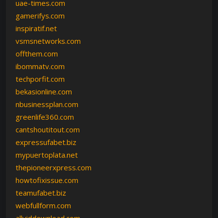
uae-times.com
gamerifys.com
inspiratif.net
vsmsnetworks.com
offthem.com
ibommatv.com
techporfit.com
bekasionline.com
nbusinessplan.com
greenlife360.com
cantshoutitout.com
expressufabet.biz
mypuertoplata.net
thepioneerxpress.com
howtofixissue.com
teamufabet.biz
webfullform.com