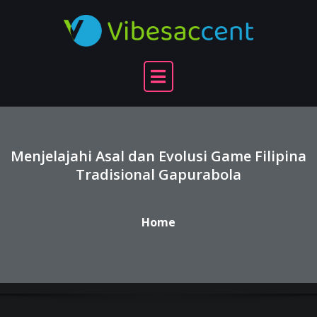
Skip
to
content
Menjelajahi Asal dan Evolusi Game Filipina
Tradisional Gapurabola
Home