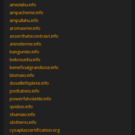
amiolahu.info
ampacheme.info
ampullahu.info
aromaxme.info
asserthatecontrast.info
atenderme.info
bangumiio.info
bekosunhu.info
beneficialgrandiose.info
blomaio.info
dosellinfoplete.info
podtubeio.info
powerfulvolatile.info
qvidsio.info
shumaio.info
slotherio.info
cysapluscertification.org