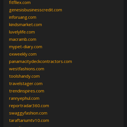
fitfllex.com
genesisbusinesscredit.com
inforuang.com
kindsmarket.com
luvelylife.com
macramb.com
mypet-diary.com
oxweekly.com
panamacitydeckcontractors.com
westfashions.com
toolshandy.com
travelstager.com
trendinspires.com
rannyephul.com
reportradar360.com
swaggyfashion.com
taraftariumtv10.com