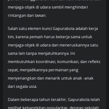
menjaga objek di udara sambil menghindari
rintangan dan lawan.
Salah satu elemen kunci Gapurabola adalah kerja
tim, karena pemain harus bekerja sama untuk
menjaga objek di udara dan meneruskannya satu
sama lain tanpa menjatuhkannya. Ini
membutuhkan koordinasi, komunikasi, dan refleks
cepat, menjadikannya permainan yang
menyenangkan dan menarik untuk anak -anak
dari segala usia.
Dalam beberapa tahun terakhir, Gapurabola telah
melihat kebangkitan popularitas, dengan sekolah