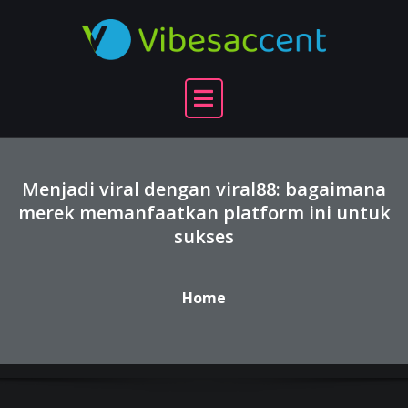
Skip
to
content
Menjadi viral dengan viral88: bagaimana
merek memanfaatkan platform ini untuk
sukses
Home