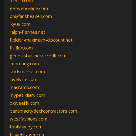
n2315.com
getwebonline.com
onlyfansheaven.com
lky08.com
ralph-fiennes.net
fielder-maximum-discount.net
fitfllex.com
genesisbusinesscredit.com
inforuang.com
kindsmarket.com
luvelylife.com
macramb.com
mypet-diary.com
oxweekly.com
panamacitydeckcontractors.com
westfashions.com
toolshandy.com
travelstager.com