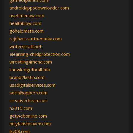
gameofpanels.com
androidappsdownloader.com
usetimenow.com
healthblow.com
gohelpmate.com
rajdhani-satta-matka.com
writerscraft.net
elearning-childprotection.com
wrestling4mena.com
knowledgeforall.info
brand2lastio.com
usadigitalservices.com
socialhoppers.com
creativedream.net
n2315.com
getwebonline.com
onlyfansheaven.com
lky08.com