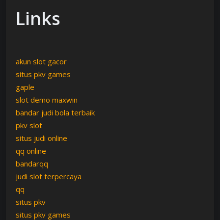
Links
akun slot gacor
situs pkv games
gaple
slot demo maxwin
bandar judi bola terbaik
pkv slot
situs judi online
qq online
bandarqq
judi slot terpercaya
qq
situs pkv
situs pkv games