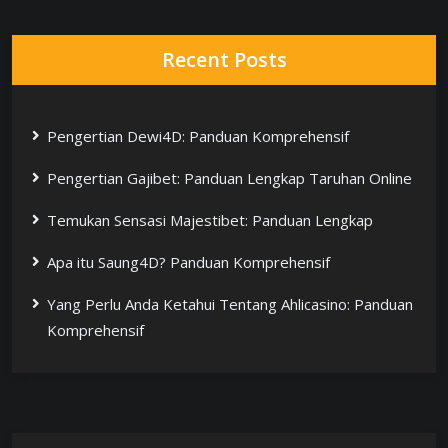
Recent Posts
Pengertian Dewi4D: Panduan Komprehensif
Pengertian Gajibet: Panduan Lengkap Taruhan Online
Temukan Sensasi Majestibet: Panduan Lengkap
Apa itu Saung4D? Panduan Komprehensif
Yang Perlu Anda Ketahui Tentang Ahlicasino: Panduan
Komprehensif