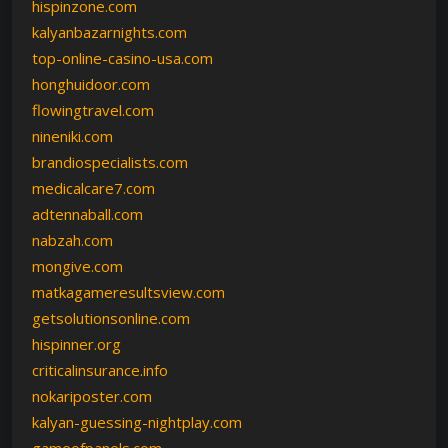
hispinzone.com
kalyanbazarnights.com
top-online-casino-usa.com
honghuidoor.com
flowingtravel.com
nineniki.com
brandiospecialists.com
medicalcare7.com
adtennaball.com
nabzah.com
mongive.com
matkagameresultsview.com
getsolutionsonline.com
hispinner.org
criticalinsurance.info
nokariposter.com
kalyan-guessing-nightplay.com