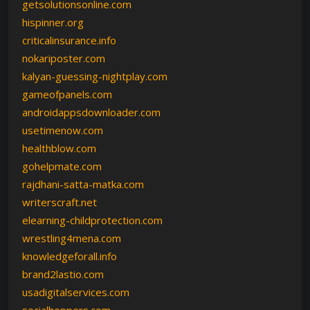
getsolutionsonline.com
hispinner.org
criticalinsurance.info
nokariposter.com
kalyan-guessing-nightplay.com
gameofpanels.com
androidappsdownloader.com
usetimenow.com
healthblow.com
gohelpmate.com
rajdhani-satta-matka.com
writerscraft.net
elearning-childprotection.com
wrestling4mena.com
knowledgeforall.info
brand2lastio.com
usadigitalservices.com