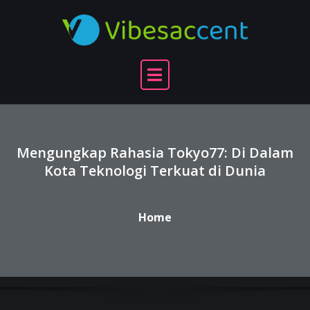
Skip
to
content
Mengungkap Rahasia Tokyo77: Di Dalam
Kota Teknologi Terkuat di Dunia
Home