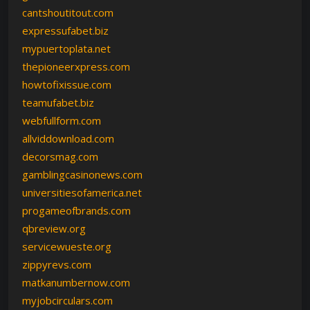
cantshoutitout.com
expressufabet.biz
mypuertoplata.net
thepioneerxpress.com
howtofixissue.com
teamufabet.biz
webfullform.com
allviddownload.com
decorsmag.com
gamblingcasinonews.com
universitiesofamerica.net
progameofbrands.com
qbreview.org
servicewueste.org
zippyrevs.com
matkanumbernow.com
myjobcirculars.com