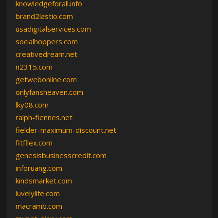
knowledgeforall.info
brand2lastio.com
usadigitalservices.com
socialhoppers.com
creativedream.net
n2315.com
getwebonline.com
onlyfansheaven.com
lky08.com
ralph-fiennes.net
fielder-maximum-discount.net
fitfllex.com
genesisbusinesscredit.com
inforuang.com
kindsmarket.com
luvelylife.com
macramb.com