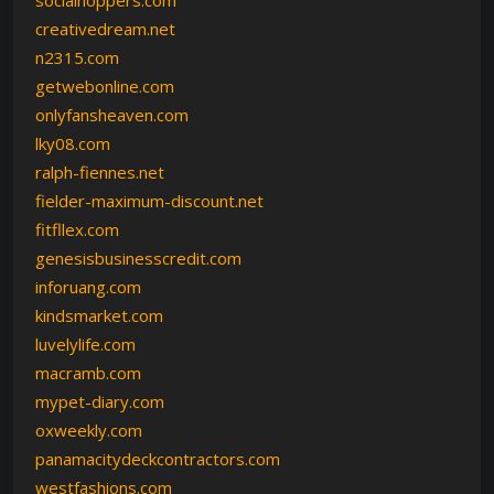
socialhoppers.com
creativedream.net
n2315.com
getwebonline.com
onlyfansheaven.com
lky08.com
ralph-fiennes.net
fielder-maximum-discount.net
fitfllex.com
genesisbusinesscredit.com
inforuang.com
kindsmarket.com
luvelylife.com
macramb.com
mypet-diary.com
oxweekly.com
panamacitydeckcontractors.com
westfashions.com