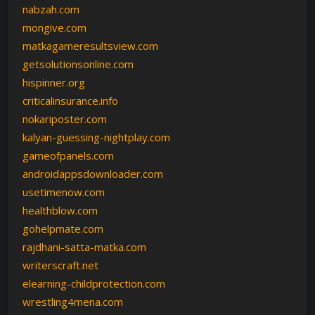
nabzah.com
mongive.com
matkagameresultsview.com
getsolutionsonline.com
hispinner.org
criticalinsurance.info
nokariposter.com
kalyan-guessing-nightplay.com
gameofpanels.com
androidappsdownloader.com
usetimenow.com
healthblow.com
gohelpmate.com
rajdhani-satta-matka.com
writerscraft.net
elearning-childprotection.com
wrestling4mena.com