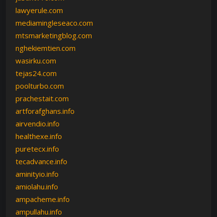
lawyerule.com
mediamingleseaco.com
mtsmarketingblog.com
nghekiemtien.com
wasirku.com
tejas24.com
poolturbo.com
prachestait.com
artforafghans.info
airvendio.info
healthexe.info
puretecx.info
tecadvance.info
aminityio.info
amiolahu.info
ampacheme.info
ampullahu.info