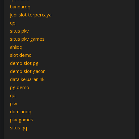
bandarqq
judi slot terpercaya
qq
situs pkv
situs pkv games
ahliqq
slot demo
demo slot pg
demo slot gacor
data keluaran hk
pg demo
qq
pkv
dominoqq
pkv games
situs qq