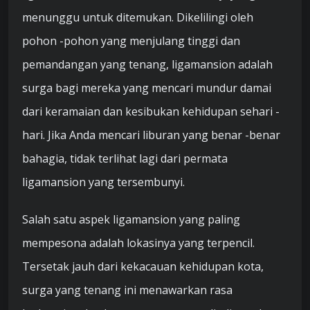
menunggu untuk ditemukan. Dikelilingi oleh
pohon -pohon yang menjulang tinggi dan
pemandangan yang tenang, ligamansion adalah
surga bagi mereka yang mencari mundur damai
dari keramaian dan kesibukan kehidupan sehari -
hari. Jika Anda mencari liburan yang benar -benar
bahagia, tidak terlihat lagi dari permata
ligamansion yang tersembunyi.
Salah satu aspek ligamansion yang paling
mempesona adalah lokasinya yang terpencil.
Tersetak jauh dari kekacauan kehidupan kota,
surga yang tenang ini menawarkan rasa