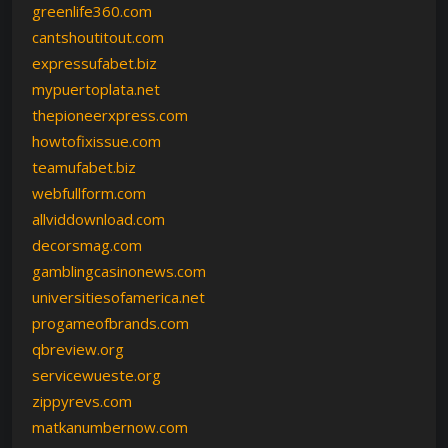
greenlife360.com
cantshoutitout.com
expressufabet.biz
mypuertoplata.net
thepioneerxpress.com
howtofixissue.com
teamufabet.biz
webfullform.com
allviddownload.com
decorsmag.com
gamblingcasinonews.com
universitiesofamerica.net
progameofbrands.com
qbreview.org
servicewueste.org
zippyrevs.com
matkanumbernow.com