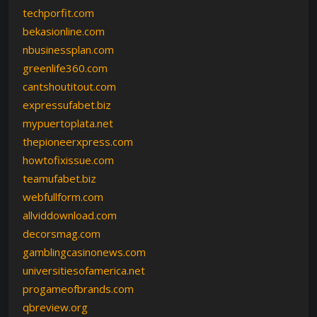
techporfit.com
bekasionline.com
nbusinessplan.com
greenlife360.com
cantshoutitout.com
expressufabet.biz
mypuertoplata.net
thepioneerxpress.com
howtofixissue.com
teamufabet.biz
webfullform.com
allviddownload.com
decorsmag.com
gamblingcasinonews.com
universitiesofamerica.net
progameofbrands.com
qbreview.org