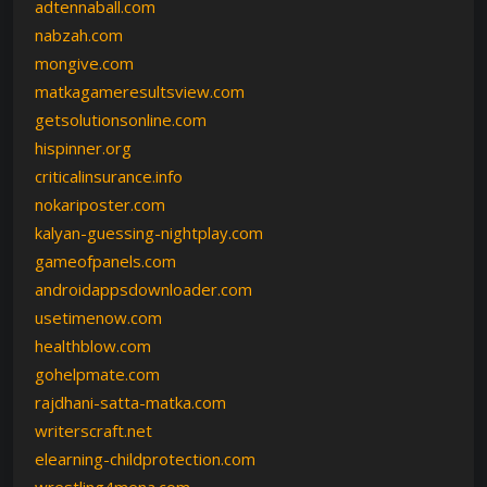
adtennaball.com
nabzah.com
mongive.com
matkagameresultsview.com
getsolutionsonline.com
hispinner.org
criticalinsurance.info
nokariposter.com
kalyan-guessing-nightplay.com
gameofpanels.com
androidappsdownloader.com
usetimenow.com
healthblow.com
gohelpmate.com
rajdhani-satta-matka.com
writerscraft.net
elearning-childprotection.com