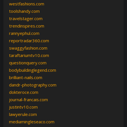
westfashions.com
toolshandy.com
travelstager.com
trendinspires.com
rannyephul.com
reportradar360.com
swaggyfashion.com
taraftariumtv10.com
questionquery.com
bodybuildinglegend.com
brilliant-nails.com
dandr-photography.com
dokteroce.com
journal-francais.com
justintv10.com
lawyerule.com
mediamingleseaco.com