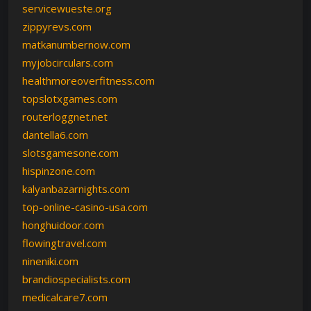
servicewueste.org
zippyrevs.com
matkanumbernow.com
myjobcirculars.com
healthmoreoverfitness.com
topslotxgames.com
routerloggnet.net
dantella6.com
slotsgamesone.com
hispinzone.com
kalyanbazarnights.com
top-online-casino-usa.com
honghuidoor.com
flowingtravel.com
nineniki.com
brandiospecialists.com
medicalcare7.com