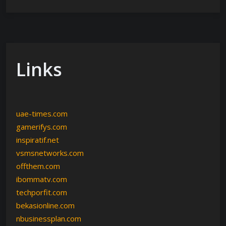
Links
uae-times.com
gamerifys.com
inspiratif.net
vsmsnetworks.com
offthem.com
ibommatv.com
techporfit.com
bekasionline.com
nbusinessplan.com