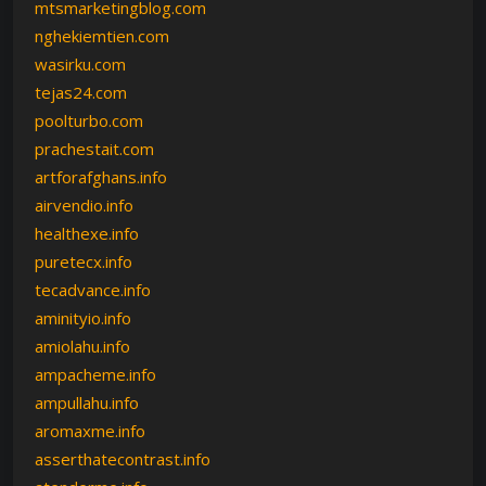
mtsmarketingblog.com
nghekiemtien.com
wasirku.com
tejas24.com
poolturbo.com
prachestait.com
artforafghans.info
airvendio.info
healthexe.info
puretecx.info
tecadvance.info
aminityio.info
amiolahu.info
ampacheme.info
ampullahu.info
aromaxme.info
asserthatecontrast.info