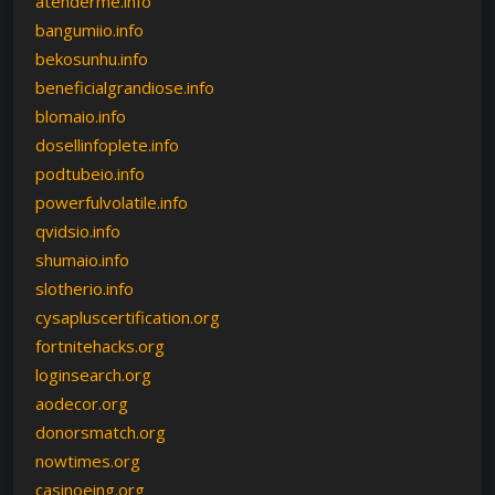
atenderme.info
bangumiio.info
bekosunhu.info
beneficialgrandiose.info
blomaio.info
dosellinfoplete.info
podtubeio.info
powerfulvolatile.info
qvidsio.info
shumaio.info
slotherio.info
cysapluscertification.org
fortnitehacks.org
loginsearch.org
aodecor.org
donorsmatch.org
nowtimes.org
casinoeing.org