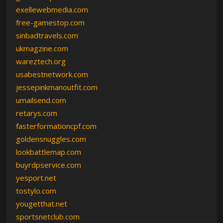
exellewebmedia.com
free-gamestop.com
sinbadtravels.com
ukmagzine.com
wareztech.org
usabestnetwork.com
jessepinkmanoutfit.com
umailsend.com
retarys.com
fasterformationcpf.com
goldensnuggles.com
lookbattlemap.com
buyrdpservice.com
yesport.net
tostylo.com
yougetthat.net
sportsnetclub.com