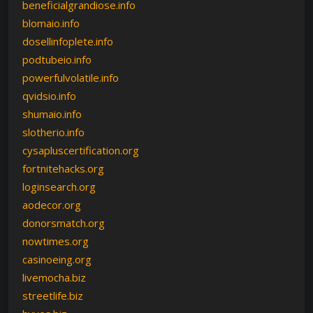
beneficialgrandiose.info
blomaio.info
dosellinfoplete.info
podtubeio.info
powerfulvolatile.info
qvidsio.info
shumaio.info
slotherio.info
cysapluscertification.org
fortnitehacks.org
loginsearch.org
aodecor.org
donorsmatch.org
nowtimes.org
casinoeing.org
livemocha.biz
streetlife.biz