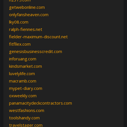
getwebonline.com
onlyfansheaven.com
lky08.com
ralph-fiennes.net
fielder-maximum-discount.net
fitfllex.com
genesisbusinesscredit.com
inforuang.com
kindsmarket.com
luvelylife.com
macramb.com
mypet-diary.com
oxweekly.com
panamacitydeckcontractors.com
westfashions.com
toolshandy.com
travelstager.com