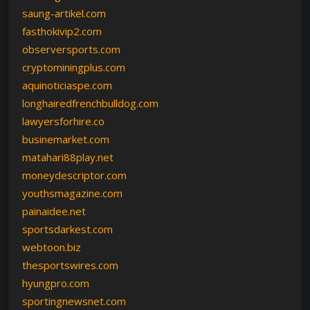
saung-artikel.com
fasthokivip2.com
observersports.com
cryptominingplus.com
aquinoticiaspe.com
longhairedfrenchbulldog.com
lawyersforhire.co
businemarket.com
matahari88play.net
moneydescriptor.com
youthsmagazine.com
painaidee.net
sportsdarkest.com
webtoon.biz
thesportswires.com
hyungpro.com
sportingnewsnet.com