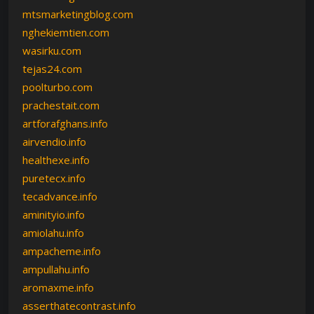
mtsmarketingblog.com
nghekiemtien.com
wasirku.com
tejas24.com
poolturbo.com
prachestait.com
artforafghans.info
airvendio.info
healthexe.info
puretecx.info
tecadvance.info
aminityio.info
amiolahu.info
ampacheme.info
ampullahu.info
aromaxme.info
asserthatecontrast.info