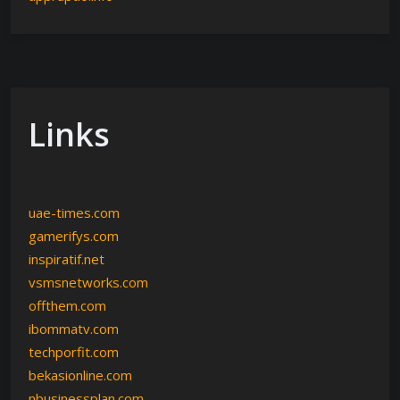
Links
uae-times.com
gamerifys.com
inspiratif.net
vsmsnetworks.com
offthem.com
ibommatv.com
techporfit.com
bekasionline.com
nbusinessplan.com