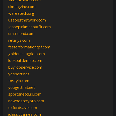
ukmagzine.com
wareztech.org
usabestnetwork.com
jessepinkmanoutfit.com
umailsend.com
retarys.com
fasterformationcpf.com
goldensnuggles.com
lookbattlemap.com
buyrdpservice.com
yesport.net
tostylo.com
yougetthat.net
sportsnetclub.com
newbestcrypto.com
oxfordsave.com
iclassicgames.com