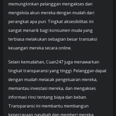
memungkinkan pelanggan mengakses dan
mengelola akun mereka dengan mudah dari
perangkat apa pun. Tingkat aksesibilitas ini
sangat menarik bagi konsumen muda yang
terbiasa melakukan sebagian besar transaksi
keuangan mereka secara online.
Selain kemudahan, Cuan247 juga menawarkan
tingkat transparansi yang tinggi. Pelanggan dapat
dengan mudah melacak pengeluaran mereka,
memantau investasi mereka, dan mengakses
informasi rinci tentang biaya dan beban.
Transparansi ini membantu membangun
kepercayaan nasabah dan memberi mereka