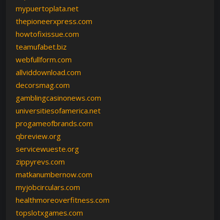
mypuertoplata.net
thepioneerxpress.com
howtofixissue.com
teamufabet.biz
webfullform.com
allviddownload.com
decorsmag.com
gamblingcasinonews.com
universitiesofamerica.net
progameofbrands.com
qbreview.org
servicewueste.org
zippyrevs.com
matkanumbernow.com
myjobcirculars.com
healthmoreoverfitness.com
topslotxgames.com