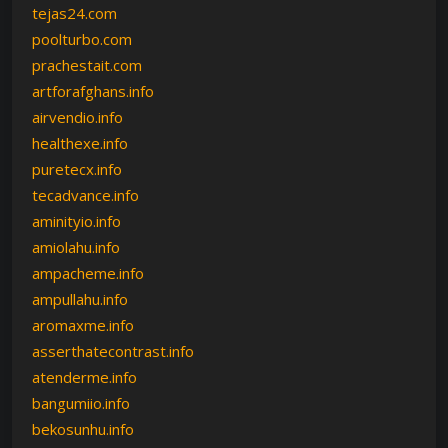
tejas24.com
poolturbo.com
prachestait.com
artforafghans.info
airvendio.info
healthexe.info
puretecx.info
tecadvance.info
aminityio.info
amiolahu.info
ampacheme.info
ampullahu.info
aromaxme.info
asserthatecontrast.info
atenderme.info
bangumiio.info
bekosunhu.info