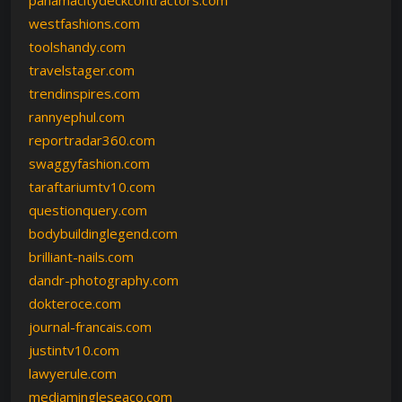
panamacitydeckcontractors.com
westfashions.com
toolshandy.com
travelstager.com
trendinspires.com
rannyephul.com
reportradar360.com
swaggyfashion.com
taraftariumtv10.com
questionquery.com
bodybuildinglegend.com
brilliant-nails.com
dandr-photography.com
dokteroce.com
journal-francais.com
justintv10.com
lawyerule.com
mediamingleseaco.com