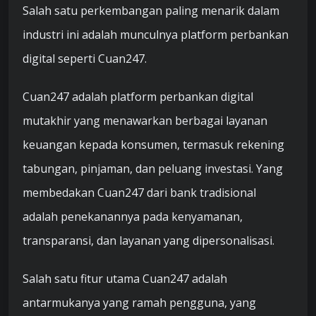
Salah satu perkembangan paling menarik dalam
industri ini adalah munculnya platform perbankan
digital seperti Cuan247.
Cuan247 adalah platform perbankan digital
mutakhir yang menawarkan berbagai layanan
keuangan kepada konsumen, termasuk rekening
tabungan, pinjaman, dan peluang investasi. Yang
membedakan Cuan247 dari bank tradisional
adalah penekanannya pada kenyamanan,
transparansi, dan layanan yang dipersonalisasi.
Salah satu fitur utama Cuan247 adalah
antarmukanya yang ramah pengguna, yang