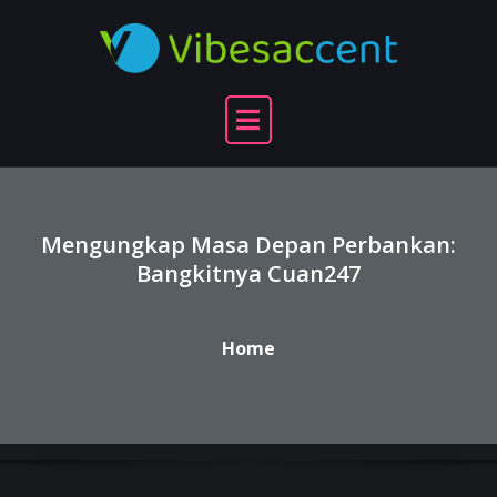
Skip
to
content
Mengungkap Masa Depan Perbankan:
Bangkitnya Cuan247
Home