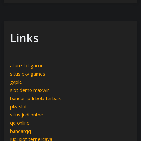
Links
akun slot gacor
situs pkv games
gaple
slot demo maxwin
bandar judi bola terbaik
pkv slot
situs judi online
qq online
bandarqq
judi slot terpercaya