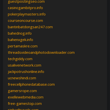
guestpostingseo.com
casinogambitpro.info
pokerplaymasters.info
courseoncourse.com
bantinbatdongsan247.com
bahednog.info
bahenxgek.info
pertamaskre.com
threadsvideoandphotodownloader.com
techgiddy.com
usalivenetwork.com
jackpotrushonline.info
ucnewshindi.com
freecellphonedatabase.com
gamersrope.com
exellewebmedia.com
free-gamestop.com
sinbadtravels.com