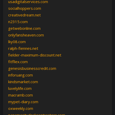
usadigitalservices.com
socialhoppers.com
creativedream.net
n2315.com
getwebonline.com
onlyfansheaven.com
lky08.com
ralph-fiennes.net
fielder-maximum-discount.net
fitfllex.com
genesisbusinesscredit.com
inforuang.com
kindsmarket.com
luvelylife.com
macramb.com
mypet-diary.com
oxweekly.com