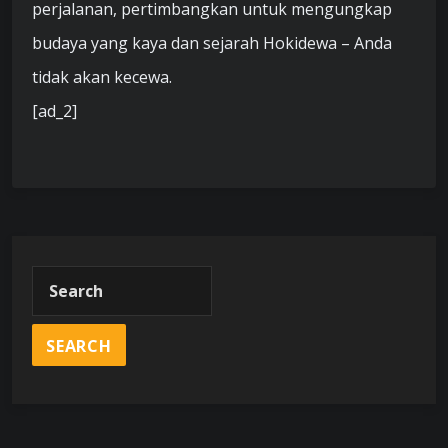
perjalanan, pertimbangkan untuk mengungkap
budaya yang kaya dan sejarah Hokidewa – Anda
tidak akan kecewa.
[ad_2]