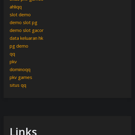
ahliqq
slot demo
demo slot pg
demo slot gacor
data keluaran hk
pg demo
qq
pkv
dominoqq
pkv games
situs qq
Links