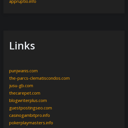
appruptio.info
Links
punjwanis.com
the-parcs-clematiscondos.com
jusu-gb.com
thecarepet.com
blogwriterplus.com
guestpostingseo.com
casinogambitpro.info
pokerplaymasters.info