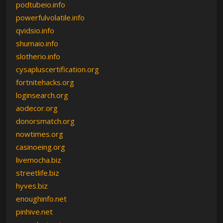
podtubeio.info
powerfulvolatile.info
qvidsio.info
shumaio.info
slotherio.info
cysapluscertification.org
fortnitehacks.org
loginsearch.org
aodecor.org
donorsmatch.org
nowtimes.org
casinoeing.org
livemocha.biz
streetlife.biz
hyves.biz
enoughinfo.net
pinhive.net