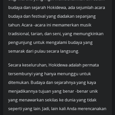
budaya dan sejarah Hokidewa, ada sejumlah acara
budaya dan festival yang diadakan sepanjang
tahun. Acara -acara ini memamerkan musik
tradisional, tarian, dan seni, yang memungkinkan
pengunjung untuk mengalami budaya yang
semarak dari pulau secara langsung.
Secara keseluruhan, Hokidewa adalah permata
tersembunyi yang hanya menunggu untuk
ditemukan. Budaya dan sejarahnya yang kaya
menjadikannya tujuan yang benar -benar unik
yang menawarkan sekilas ke dunia yang tidak
seperti yang lain. Jadi, lain kali Anda merencanakan