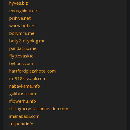
hyves.biz
enoughinfo.net
pinhive.net
warnabet.net
bollym4u.me
bolly2tollyblog.me
pandaclub.me
flyttevask.io
byhous.com
hartfordplazahotel.com
m-918kissapk.com
nabavkame.info
gakbiasa.com
iflowerhu.info
chicagocrystalconnection.com
imanabadii.com
trilipohu.info