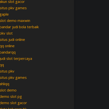
akun slot gacor
situs pkv games
gaple
slot demo maxwin
bandar judi bola terbaik
pkv slot
situs judi online
qq online
bandarqq
judi slot terpercaya
qq
situs pkv
situs pkv games
ahliqq
slot demo
demo slot pg
demo slot gacor