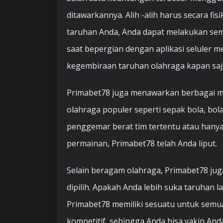
ditawarkannya. Alih -alih harus secara f
taruhan Anda, Anda dapat melakukan se
saat bepergian dengan aplikasi seluler m
kegembiraan taruhan olahraga kapan saja
Primabet78 juga menawarkan berbagai m
olahraga populer seperti sepak bola, bola
penggemar berat tim tertentu atau han
permainan, Primabet78 telah Anda liput.
Selain beragam olahraga, Primabet78 ju
dipilih. Apakah Anda lebih suka taruhan l
Primabet78 memiliki sesuatu untuk sem
kompetitif, sehingga Anda bisa yakin And