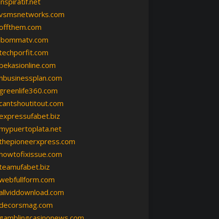
inspiratif.net
vsmsnetworks.com
offthem.com
ibommatv.com
techporfit.com
bekasionline.com
nbusinessplan.com
greenlife360.com
cantshoutitout.com
expressufabet.biz
mypuertoplata.net
thepioneerxpress.com
howtofixissue.com
teamufabet.biz
webfullform.com
allviddownload.com
decorsmag.com
gamblingcasinonews.com