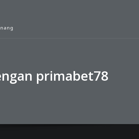
enang
engan primabet78