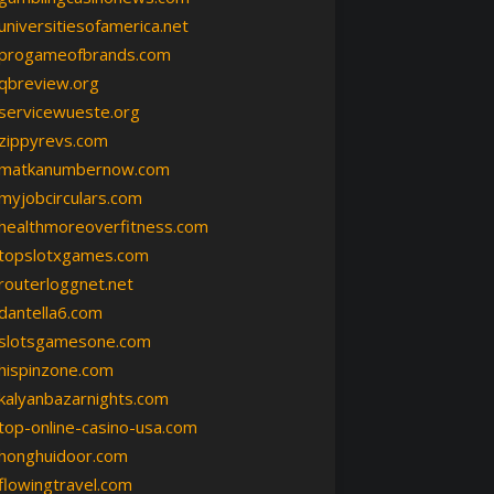
universitiesofamerica.net
progameofbrands.com
qbreview.org
servicewueste.org
zippyrevs.com
matkanumbernow.com
myjobcirculars.com
healthmoreoverfitness.com
topslotxgames.com
routerloggnet.net
dantella6.com
slotsgamesone.com
hispinzone.com
kalyanbazarnights.com
top-online-casino-usa.com
honghuidoor.com
flowingtravel.com