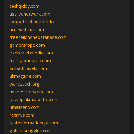
techgiddy.com
usalivenetwork.com
jackpotrushonline.info
ucnewshindi.com
freecellphonedatabase.com
gamersrope.com
exellewebmedia.com
free-gamestop.com
sinbadtravels.com
ukmagzine.com
wareztech.org
usabestnetwork.com
jessepinkmanoutfit.com
umailsend.com
retarys.com
fasterformationcpf.com
goldensnuggles.com