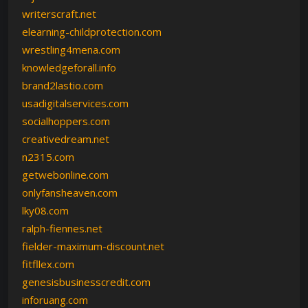
writerscraft.net
elearning-childprotection.com
wrestling4mena.com
knowledgeforall.info
brand2lastio.com
usadigitalservices.com
socialhoppers.com
creativedream.net
n2315.com
getwebonline.com
onlyfansheaven.com
lky08.com
ralph-fiennes.net
fielder-maximum-discount.net
fitfllex.com
genesisbusinesscredit.com
inforuang.com