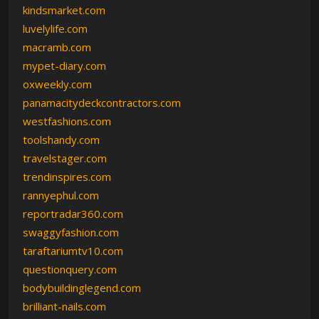
kindsmarket.com
luvelylife.com
macramb.com
mypet-diary.com
oxweekly.com
panamacitydeckcontractors.com
westfashions.com
toolshandy.com
travelstager.com
trendinspires.com
rannyephul.com
reportradar360.com
swaggyfashion.com
taraftariumtv10.com
questionquery.com
bodybuildinglegend.com
brilliant-nails.com