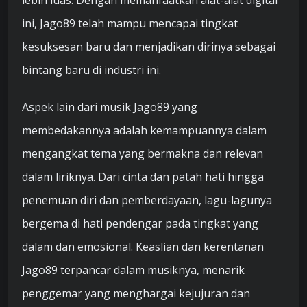
lebih luas. Dengan memanfaatkan alat-alat digital
ini, Jago89 telah mampu mencapai tingkat
kesuksesan baru dan menjadikan dirinya sebagai
bintang baru di industri ini.
Aspek lain dari musik Jago89 yang
membedakannya adalah kemampuannya dalam
mengangkat tema yang bermakna dan relevan
dalam liriknya. Dari cinta dan patah hati hingga
penemuan diri dan pemberdayaan, lagu-lagunya
bergema di hati pendengar pada tingkat yang
dalam dan emosional. Keaslian dan kerentanan
Jago89 terpancar dalam musiknya, menarik
penggemar yang menghargai kejujuran dan