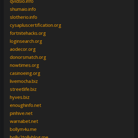
qvidsio.info
shumaio.info
slotherio.info
cysapluscertification.org
fortnitehacks.org
loginsearch.org
aodecor.org
donorsmatch.org
nowtimes.org
casinoeing.org
livemocha.biz
streetlife.biz
hyves.biz
enoughinfo.net
pinhive.net
warnabet.net
bollym4u.me
bolly2tollyblog.me