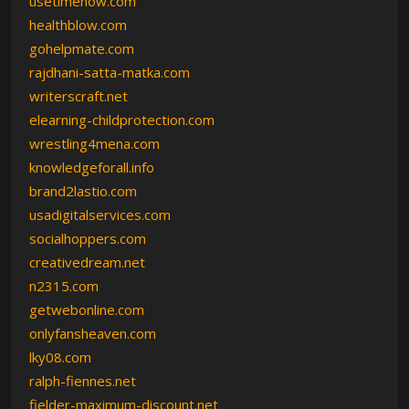
usetimenow.com
healthblow.com
gohelpmate.com
rajdhani-satta-matka.com
writerscraft.net
elearning-childprotection.com
wrestling4mena.com
knowledgeforall.info
brand2lastio.com
usadigitalservices.com
socialhoppers.com
creativedream.net
n2315.com
getwebonline.com
onlyfansheaven.com
lky08.com
ralph-fiennes.net
fielder-maximum-discount.net