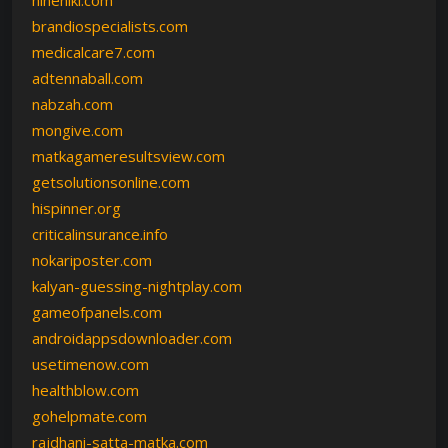
nineniki.com
brandiospecialists.com
medicalcare7.com
adtennaball.com
nabzah.com
mongive.com
matkagameresultsview.com
getsolutionsonline.com
hispinner.org
criticalinsurance.info
nokariposter.com
kalyan-guessing-nightplay.com
gameofpanels.com
androidappsdownloader.com
usetimenow.com
healthblow.com
gohelpmate.com
rajdhani-satta-matka.com