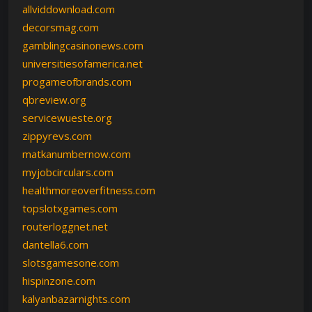
allviddownload.com
decorsmag.com
gamblingcasinonews.com
universitiesofamerica.net
progameofbrands.com
qbreview.org
servicewueste.org
zippyrevs.com
matkanumbernow.com
myjobcirculars.com
healthmoreoverfitness.com
topslotxgames.com
routerloggnet.net
dantella6.com
slotsgamesone.com
hispinzone.com
kalyanbazarnights.com