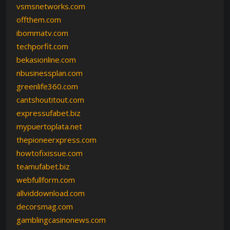
vsmsnetworks.com
offthem.com
ibommatv.com
techporfit.com
bekasionline.com
nbusinessplan.com
greenlife360.com
cantshoutitout.com
expressufabet.biz
mypuertoplata.net
thepioneerxpress.com
howtofixissue.com
teamufabet.biz
webfullform.com
allviddownload.com
decorsmag.com
gamblingcasinonews.com