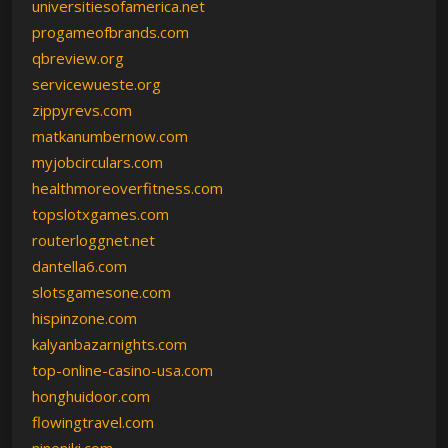
universitiesofamerica.net
progameofbrands.com
qbreview.org
servicewueste.org
zippyrevs.com
matkanumbernow.com
myjobcirculars.com
healthmoreoverfitness.com
topslotxgames.com
routerloggnet.net
dantella6.com
slotsgamesone.com
hispinzone.com
kalyanbazarnights.com
top-online-casino-usa.com
honghuidoor.com
flowingtravel.com