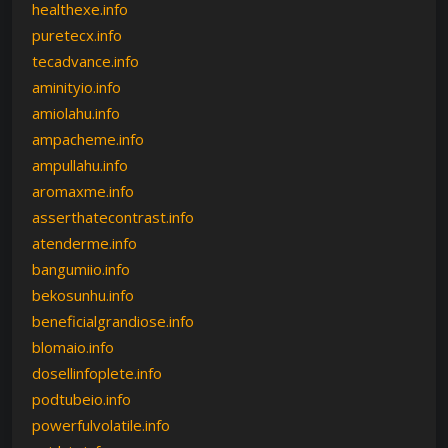
healthexe.info
puretecx.info
tecadvance.info
aminityio.info
amiolahu.info
ampacheme.info
ampullahu.info
aromaxme.info
asserthatecontrast.info
atenderme.info
bangumiio.info
bekosunhu.info
beneficialgrandiose.info
blomaio.info
dosellinfoplete.info
podtubeio.info
powerfulvolatile.info