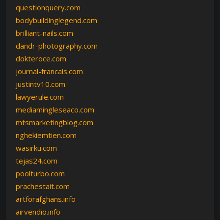
questionquery.com
bodybuildinglegend.com
brilliant-nails.com
dandr-photography.com
dokteroce.com
journal-francais.com
justintv10.com
lawyerule.com
mediamingleseaco.com
mtsmarketingblog.com
nghekiemtien.com
wasirku.com
tejas24.com
poolturbo.com
prachestait.com
artforafghans.info
airvendio.info