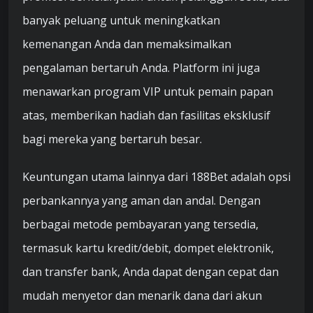
banyak peluang untuk meningkatkan
kemenangan Anda dan memaksimalkan
pengalaman bertaruh Anda. Platform ini juga
menawarkan program VIP untuk pemain papan
atas, memberikan hadiah dan fasilitas eksklusif
bagi mereka yang bertaruh besar.
Keuntungan utama lainnya dari 188Bet adalah opsi
perbankannya yang aman dan andal. Dengan
berbagai metode pembayaran yang tersedia,
termasuk kartu kredit/debit, dompet elektronik,
dan transfer bank, Anda dapat dengan cepat dan
mudah menyetor dan menarik dana dari akun