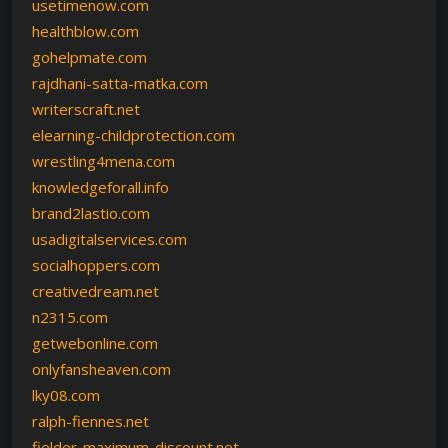
usetimenow.com
healthblow.com
gohelpmate.com
rajdhani-satta-matka.com
writerscraft.net
elearning-childprotection.com
wrestling4mena.com
knowledgeforall.info
brand2lastio.com
usadigitalservices.com
socialhoppers.com
creativedream.net
n2315.com
getwebonline.com
onlyfansheaven.com
lky08.com
ralph-fiennes.net
fielder-maximum-discount.net