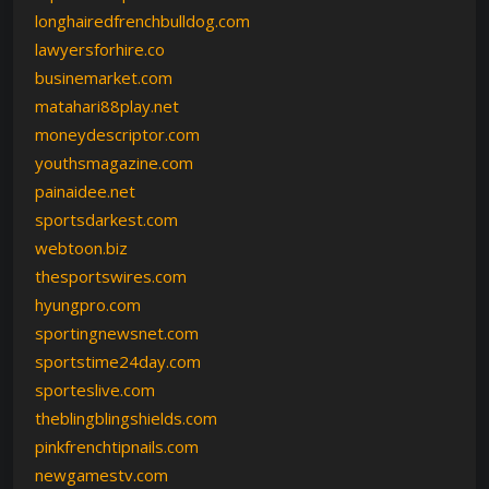
longhairedfrenchbulldog.com
lawyersforhire.co
businemarket.com
matahari88play.net
moneydescriptor.com
youthsmagazine.com
painaidee.net
sportsdarkest.com
webtoon.biz
thesportswires.com
hyungpro.com
sportingnewsnet.com
sportstime24day.com
sporteslive.com
theblingblingshields.com
pinkfrenchtipnails.com
newgamestv.com