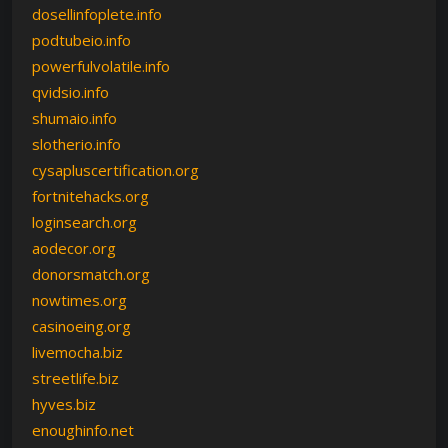
dosellinfoplete.info
podtubeio.info
powerfulvolatile.info
qvidsio.info
shumaio.info
slotherio.info
cysapluscertification.org
fortnitehacks.org
loginsearch.org
aodecor.org
donorsmatch.org
nowtimes.org
casinoeing.org
livemocha.biz
streetlife.biz
hyves.biz
enoughinfo.net