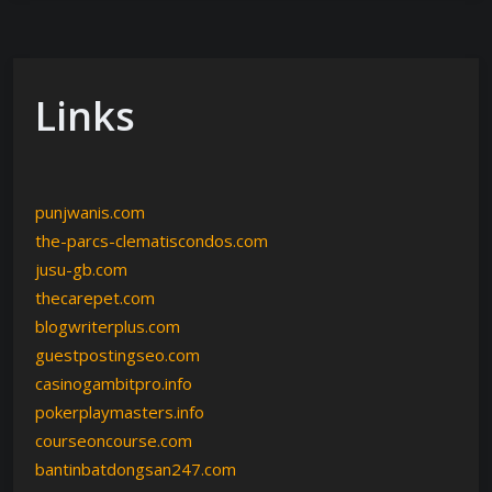
Links
punjwanis.com
the-parcs-clematiscondos.com
jusu-gb.com
thecarepet.com
blogwriterplus.com
guestpostingseo.com
casinogambitpro.info
pokerplaymasters.info
courseoncourse.com
bantinbatdongsan247.com