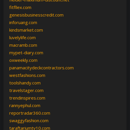
fitfllex.com
genesisbusinesscredit.com
inforuang.com
kindsmarket.com
luvelylife.com
macramb.com
mypet-diary.com
oxweekly.com
panamacitydeckcontractors.com
westfashions.com
toolshandy.com
travelstager.com
trendinspires.com
rannyephul.com
reportradar360.com
swaggyfashion.com
taraftariumtv10.com