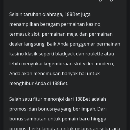
Selain taruhan olahraga, 188Bet juga
menampilkan beragam permainan kasino,
termasuk slot, permainan meja, dan permainan
dealer langsung. Baik Anda penggemar permainan
kasino klasik seperti blackjack dan roulette atau
lebih menyukai kegembiraan slot video modern,
Anda akan menemukan banyak hal untuk
menghibur Anda di 188Bet.
Salah satu fitur menonjol dari 188Bet adalah
promosi dan bonusnya yang berlimpah. Dari
bonus sambutan untuk pemain baru hingga
promosi berkelanjutan untuk pelanggan setia, ada