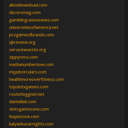
allviddownload.com
decorsmag.com
gamblingcasinonews.com
universitiesofamerica.net
progameofbrands.com
qbreview.org
servicewueste.org
zippyrevs.com
matkanumbernow.com
myjobcirculars.com
healthmoreoverfitness.com
topslotxgames.com
routerloggnet.net
dantella6.com
slotsgamesone.com
hispinzone.com
kalyanbazarnights.com