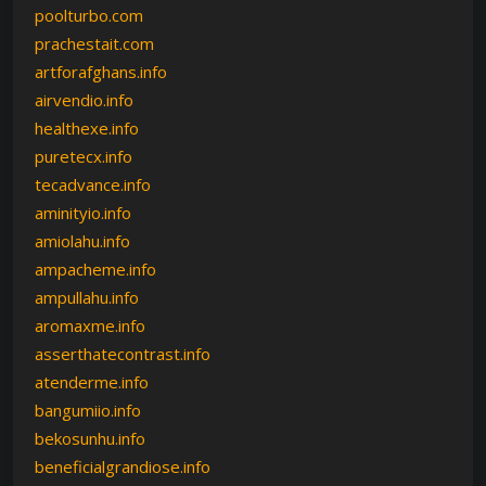
poolturbo.com
prachestait.com
artforafghans.info
airvendio.info
healthexe.info
puretecx.info
tecadvance.info
aminityio.info
amiolahu.info
ampacheme.info
ampullahu.info
aromaxme.info
asserthatecontrast.info
atenderme.info
bangumiio.info
bekosunhu.info
beneficialgrandiose.info