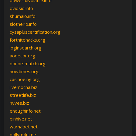
powerfulvolatile.info
qvidsio.info
shumaio.info
slotherio.info
cysapluscertification.org
fortnitehacks.org
loginsearch.org
aodecor.org
donorsmatch.org
nowtimes.org
casinoeing.org
livemocha.biz
streetlife.biz
hyves.biz
enoughinfo.net
pinhive.net
warnabet.net
bollym4u.me