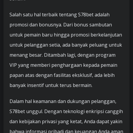
Salah satu hal terbaik tentang S78bet adalah
promosi dan bonusnya. Dari bonus sambutan
untuk pemain baru hingga promosi berkelanjutan
untuk pelanggan setia, ada banyak peluang untuk
menang besar. Ditambah lagi, dengan program
VIP yang memberi penghargaan kepada pemain
papan atas dengan fasilitas eksklusif, ada lebih
banyak insentif untuk terus bermain.
Dalam hal keamanan dan dukungan pelanggan,
S78bet unggul. Dengan teknologi enkripsi canggih
dan kebijakan privasi yang ketat, Anda dapat yakin
bahwa informasi pribadi dan keuangan Anda aman