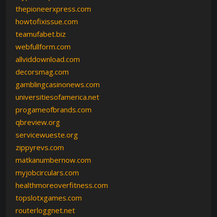
thepioneerxpress.com
howtofixissue.com
teamufabet.biz
webfullform.com
allviddownload.com
decorsmag.com
gamblingcasinonews.com
universitiesofamerica.net
progameofbrands.com
qbreview.org
servicewueste.org
zippyrevs.com
matkanumbernow.com
myjobcirculars.com
healthmoreoverfitness.com
topslotxgames.com
routerloggnet.net