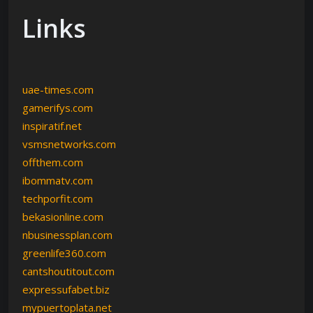
Links
uae-times.com
gamerifys.com
inspiratif.net
vsmsnetworks.com
offthem.com
ibommatv.com
techporfit.com
bekasionline.com
nbusinessplan.com
greenlife360.com
cantshoutitout.com
expressufabet.biz
mypuertoplata.net