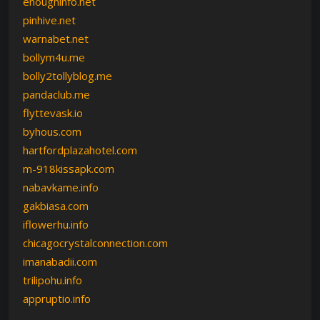
enoughinfo.net
pinhive.net
warnabet.net
bollym4u.me
bolly2tollyblog.me
pandaclub.me
flyttevask.io
byhous.com
hartfordplazahotel.com
m-918kissapk.com
nabavkame.info
gakbiasa.com
iflowerhu.info
chicagocrystalconnection.com
imanabadii.com
trilipohu.info
appruptio.info