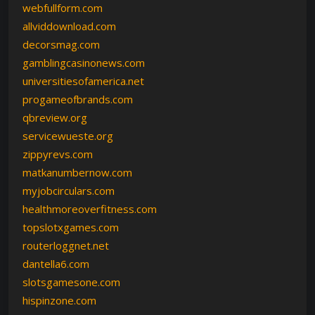
webfullform.com
allviddownload.com
decorsmag.com
gamblingcasinonews.com
universitiesofamerica.net
progameofbrands.com
qbreview.org
servicewueste.org
zippyrevs.com
matkanumbernow.com
myjobcirculars.com
healthmoreoverfitness.com
topslotxgames.com
routerloggnet.net
dantella6.com
slotsgamesone.com
hispinzone.com