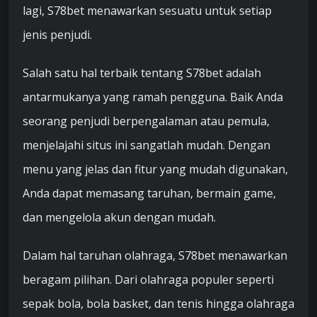
lagi, S78bet menawarkan sesuatu untuk setiap
jenis penjudi.
Salah satu hal terbaik tentang S78bet adalah
antarmukanya yang ramah pengguna. Baik Anda
seorang penjudi berpengalaman atau pemula,
menjelajahi situs ini sangatlah mudah. Dengan
menu yang jelas dan fitur yang mudah digunakan,
Anda dapat memasang taruhan, bermain game,
dan mengelola akun dengan mudah.
Dalam hal taruhan olahraga, S78bet menawarkan
beragam pilihan. Dari olahraga populer seperti
sepak bola, bola basket, dan tenis hingga olahraga