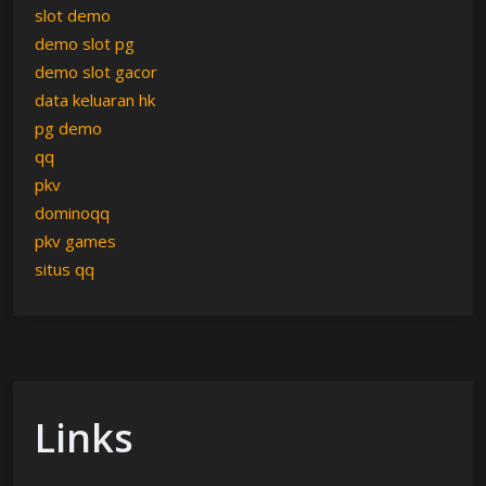
slot demo
demo slot pg
demo slot gacor
data keluaran hk
pg demo
qq
pkv
dominoqq
pkv games
situs qq
Links