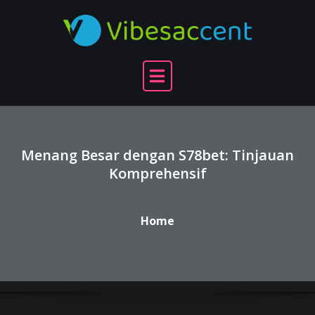
Skip
to
content
Menang Besar dengan S78bet: Tinjauan
Komprehensif
Home