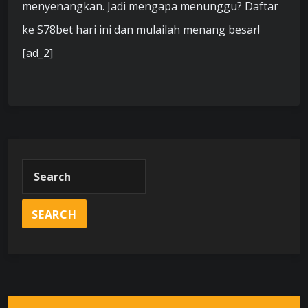
menyenangkan. Jadi mengapa menunggu? Daftar
ke S78bet hari ini dan mulailah menang besar!
[ad_2]