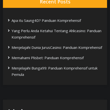
Recent Posts
Apa itu Saung4D? Panduan Komprehensif
Yang Perlu Anda Ketahui Tentang Ahlicasino: Panduan
Komprehensif
Menjelajahi Dunia JurusCasino: Panduan Komprehensif
Memahami Plisbet: Panduan Komprehensif
Menjelajahi Bunga99: Panduan Komprehensif untuk
Pemula