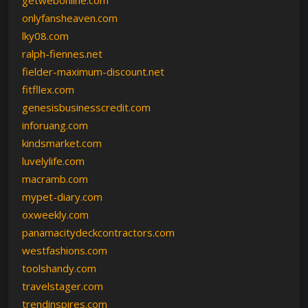
getwebonline.com
onlyfansheaven.com
lky08.com
ralph-fiennes.net
fielder-maximum-discount.net
fitfllex.com
genesisbusinesscredit.com
inforuang.com
kindsmarket.com
luvelylife.com
macramb.com
mypet-diary.com
oxweekly.com
panamacitydeckcontractors.com
westfashions.com
toolshandy.com
travelstager.com
trendinspires.com