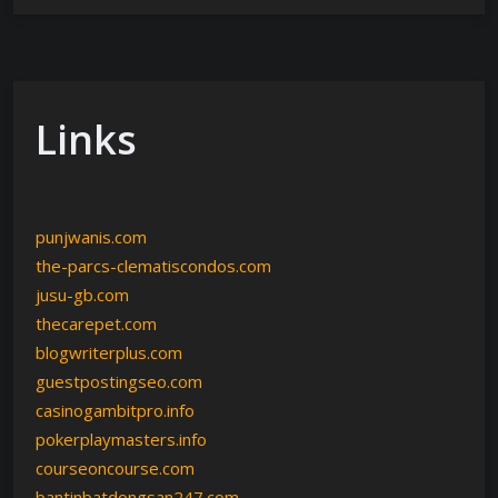
Links
punjwanis.com
the-parcs-clematiscondos.com
jusu-gb.com
thecarepet.com
blogwriterplus.com
guestpostingseo.com
casinogambitpro.info
pokerplaymasters.info
courseoncourse.com
bantinbatdongsan247.com