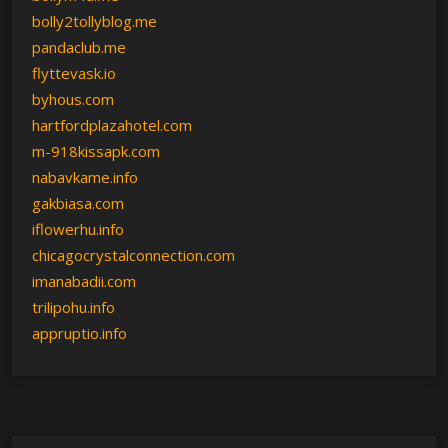
bolly2tollyblog.me
pandaclub.me
flyttevask.io
byhous.com
hartfordplazahotel.com
m-918kissapk.com
nabavkame.info
gakbiasa.com
iflowerhu.info
chicagocrystalconnection.com
imanabadii.com
trilipohu.info
appruptio.info