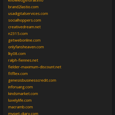
knowledgeforall.info
brand2lastio.com
usadigitalservices.com
socialhoppers.com
creativedream.net
n2315.com
getwebonline.com
onlyfansheaven.com
lky08.com
ralph-fiennes.net
fielder-maximum-discount.net
fitfllex.com
genesisbusinesscredit.com
inforuang.com
kindsmarket.com
luvelylife.com
macramb.com
mypet-diary.com