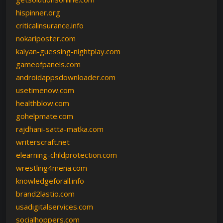
hispinner.org
criticalinsurance.info
nokariposter.com
kalyan-guessing-nightplay.com
gameofpanels.com
androidappsdownloader.com
usetimenow.com
healthblow.com
gohelpmate.com
rajdhani-satta-matka.com
writerscraft.net
elearning-childprotection.com
wrestling4mena.com
knowledgeforall.info
brand2lastio.com
usadigitalservices.com
socialhoppers.com