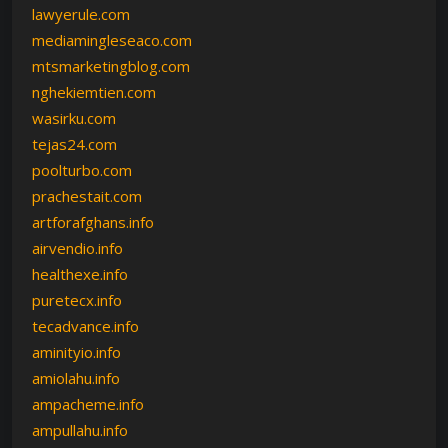
lawyerule.com
mediamingleseaco.com
mtsmarketingblog.com
nghekiemtien.com
wasirku.com
tejas24.com
poolturbo.com
prachestait.com
artforafghans.info
airvendio.info
healthexe.info
puretecx.info
tecadvance.info
aminityio.info
amiolahu.info
ampacheme.info
ampullahu.info