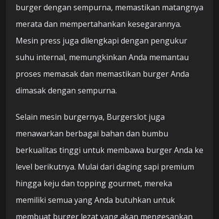
burger dengan sempurna, memastikan matangnya
merata dan mempertahankan kesegarannya.
Mesin press juga dilengkapi dengan pengukur
suhu internal, memungkinkan Anda memantau
proses memasak dan memastikan burger Anda
dimasak dengan sempurna.
Selain mesin burgernya, Burgerslot juga
menawarkan berbagai bahan dan bumbu
berkualitas tinggi untuk membawa burger Anda ke
level berikutnya. Mulai dari daging sapi premium
hingga keju dan topping gourmet, mereka
memiliki semua yang Anda butuhkan untuk
membuat burger lezat yang akan mengesankan