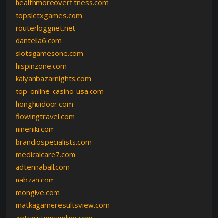
healthmoreoverfitness.com
topslotxgames.com
routerloggnet.net
dantella6.com
slotsgamesone.com
hispinzone.com
kalyanbazarnights.com
top-online-casino-usa.com
honghuidoor.com
flowingtravel.com
nineniki.com
brandiospecialists.com
medicalcare7.com
adtennaball.com
nabzah.com
mongive.com
matkagameresultsview.com
getsolutionsonline.com