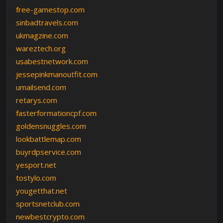
free-gamestop.com
sinbadtravels.com
ukmagzine.com
wareztech.org
usabestnetwork.com
jessepinkmanoutfit.com
umailsend.com
retarys.com
fasterformationcpf.com
goldensnuggles.com
lookbattlemap.com
buyrdpservice.com
yesport.net
tostylo.com
yougetthat.net
sportsnetclub.com
newbestcrypto.com