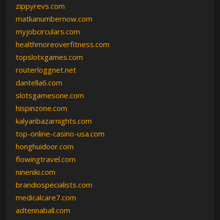
zippyrevs.com
matkanumbernow.com
myjobcirculars.com
healthmoreoverfitness.com
topslotxgames.com
routerloggnet.net
dantella6.com
slotsgamesone.com
hispinzone.com
kalyanbazarnights.com
top-online-casino-usa.com
honghuidoor.com
flowingtravel.com
nineniki.com
brandiospecialists.com
medicalcare7.com
adtennaball.com