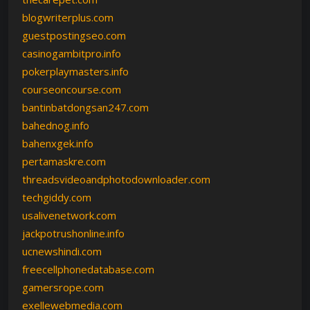
blogwriterplus.com
guestpostingseo.com
casinogambitpro.info
pokerplaymasters.info
courseoncourse.com
bantinbatdongsan247.com
bahednog.info
bahenxgek.info
pertamaskre.com
threadsvideoandphotodownloader.com
techgiddy.com
usalivenetwork.com
jackpotrushonline.info
ucnewshindi.com
freecellphonedatabase.com
gamersrope.com
exellewebmedia.com