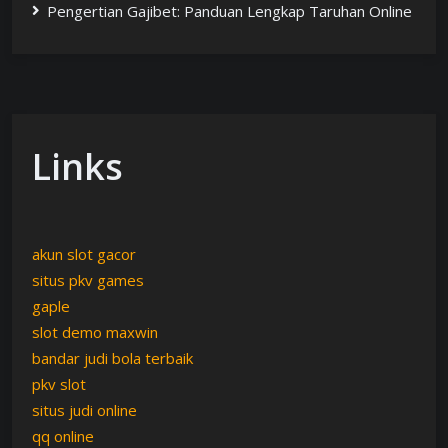
Pengertian Gajibet: Panduan Lengkap Taruhan Online
Links
akun slot gacor
situs pkv games
gaple
slot demo maxwin
bandar judi bola terbaik
pkv slot
situs judi online
qq online