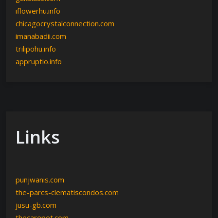
iflowerhu.info
chicagocrystalconnection.com
imanabadii.com
trilipohu.info
appruptio.info
Links
punjwanis.com
the-parcs-clematiscondos.com
jusu-gb.com
thecarepet.com