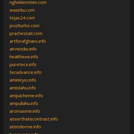
nghekiemtien.com
wasirku.com
tejas24.com
poolturbo.com
prachestait.com
artforafghans.info
airvendio.info
healthexe.info
puretecx.info
tecadvance.info
aminityio.info
amiolahu.info
ampacheme.info
ampullahu.info
aromaxme.info
asserthatecontrast.info
atenderme.info