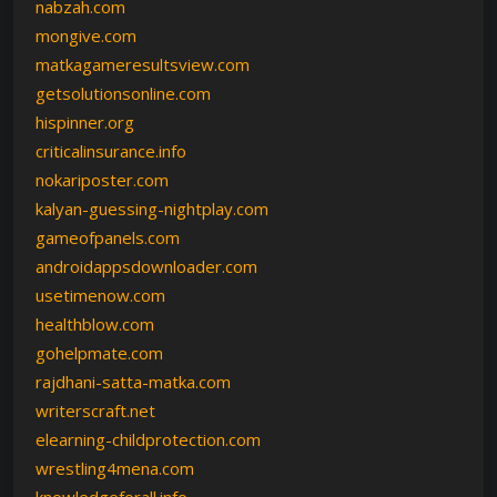
nabzah.com
mongive.com
matkagameresultsview.com
getsolutionsonline.com
hispinner.org
criticalinsurance.info
nokariposter.com
kalyan-guessing-nightplay.com
gameofpanels.com
androidappsdownloader.com
usetimenow.com
healthblow.com
gohelpmate.com
rajdhani-satta-matka.com
writerscraft.net
elearning-childprotection.com
wrestling4mena.com