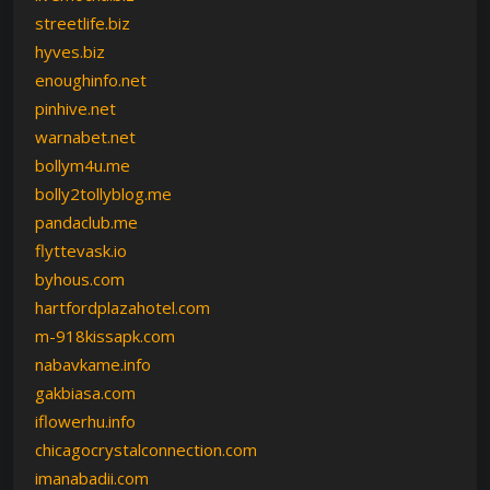
streetlife.biz
hyves.biz
enoughinfo.net
pinhive.net
warnabet.net
bollym4u.me
bolly2tollyblog.me
pandaclub.me
flyttevask.io
byhous.com
hartfordplazahotel.com
m-918kissapk.com
nabavkame.info
gakbiasa.com
iflowerhu.info
chicagocrystalconnection.com
imanabadii.com