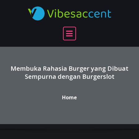
Skip
to
content
Membuka Rahasia Burger yang Dibuat
Sempurna dengan Burgerslot
Home