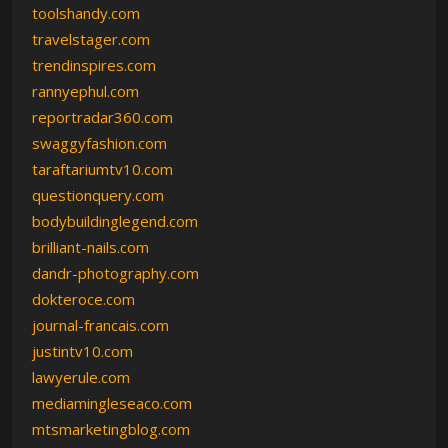
toolshandy.com
travelstager.com
trendinspires.com
rannyephul.com
reportradar360.com
swaggyfashion.com
taraftariumtv10.com
questionquery.com
bodybuildinglegend.com
brilliant-nails.com
dandr-photography.com
dokteroce.com
journal-francais.com
justintv10.com
lawyerule.com
mediamingleseaco.com
mtsmarketingblog.com