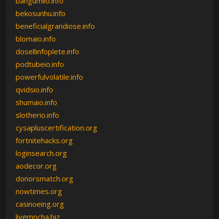
bangumiio.info
bekosunhu.info
beneficialgrandiose.info
blomaio.info
dosellinfoplete.info
podtubeio.info
powerfulvolatile.info
qvidsio.info
shumaio.info
slotherio.info
cysapluscertification.org
fortnitehacks.org
loginsearch.org
aodecor.org
donorsmatch.org
nowtimes.org
casinoeing.org
livemocha.biz