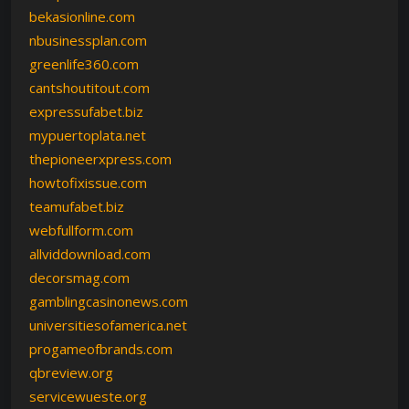
bekasionline.com
nbusinessplan.com
greenlife360.com
cantshoutitout.com
expressufabet.biz
mypuertoplata.net
thepioneerxpress.com
howtofixissue.com
teamufabet.biz
webfullform.com
allviddownload.com
decorsmag.com
gamblingcasinonews.com
universitiesofamerica.net
progameofbrands.com
qbreview.org
servicewueste.org