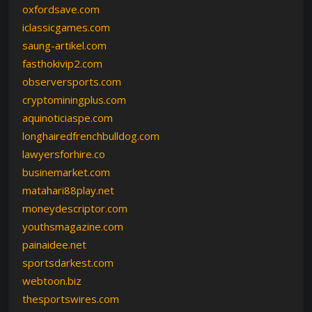
oxfordsave.com
iclassicgames.com
saung-artikel.com
fasthokivip2.com
observersports.com
cryptominingplus.com
aquinoticiaspe.com
longhairedfrenchbulldog.com
lawyersforhire.co
businemarket.com
matahari88play.net
moneydescriptor.com
youthsmagazine.com
painaidee.net
sportsdarkest.com
webtoon.biz
thesportswires.com