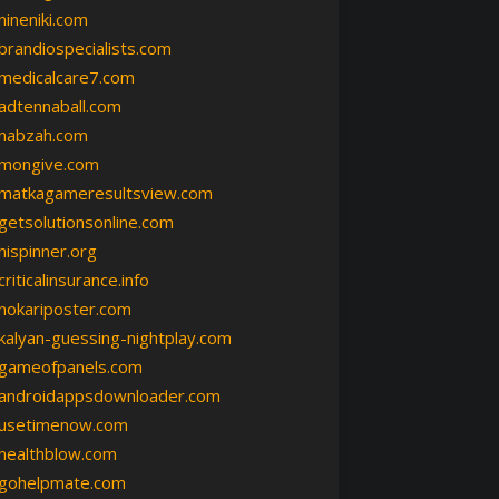
nineniki.com
brandiospecialists.com
medicalcare7.com
adtennaball.com
nabzah.com
mongive.com
matkagameresultsview.com
getsolutionsonline.com
hispinner.org
criticalinsurance.info
nokariposter.com
kalyan-guessing-nightplay.com
gameofpanels.com
androidappsdownloader.com
usetimenow.com
healthblow.com
gohelpmate.com