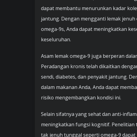
dapat membantu menurunkan kadar kolest
jantung. Dengan mengganti lemak jenuh d
omega-9s, Anda dapat meningkatkan kese
keseluruhan.
Asam lemak omega-9 juga berperan dala
Peradangan kronis telah dikaitkan deng
sendi, diabetes, dan penyakit jantung.
dalam makanan Anda, Anda dapat memb
risiko mengembangkan kondisi ini.
Selain sifatnya yang sehat dan anti-inf
meningkatkan fungsi kognitif. Peneliti
tak jenuh tunggal seperti omega-9 dap