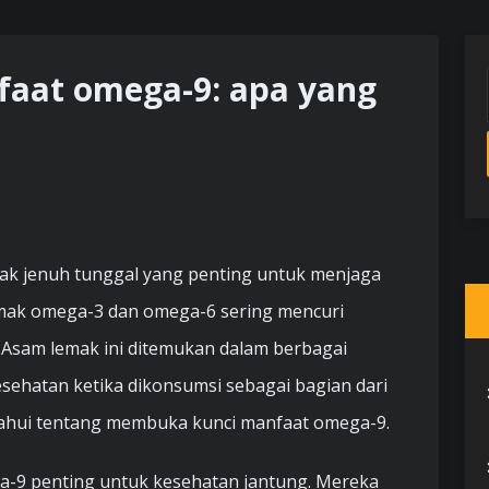
aat omega-9: apa yang
tak jenuh tunggal yang penting untuk menjaga
emak omega-3 dan omega-6 sering mencuri
. Asam lemak ini ditemukan dalam berbagai
sehatan ketika dikonsumsi sebagai bagian dari
etahui tentang membuka kunci manfaat omega-9.
-9 penting untuk kesehatan jantung. Mereka