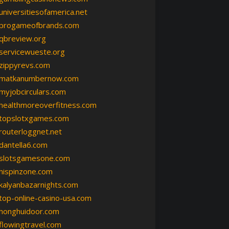
universitiesofamerica.net
progameofbrands.com
qbreview.org
servicewueste.org
zippyrevs.com
matkanumbernow.com
myjobcirculars.com
healthmoreoverfitness.com
topslotxgames.com
routerloggnet.net
dantella6.com
slotsgamesone.com
hispinzone.com
kalyanbazarnights.com
top-online-casino-usa.com
honghuidoor.com
flowingtravel.com