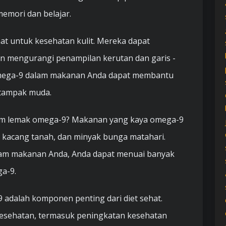
emori dan belajar.
at untuk kesehatan kulit. Mereka dapat
n mengurangi penampilan kerutan dan garis -
omega-9 dalam makanan Anda dapat membantu
 tampak muda.
am lemak omega-9? Makanan yang kaya omega-9
, kacang tanah, dan minyak bunga matahari.
am makanan Anda, Anda dapat menuai banyak
a-9.
adalah komponen penting dari diet sehat.
esehatan, termasuk peningkatan kesehatan