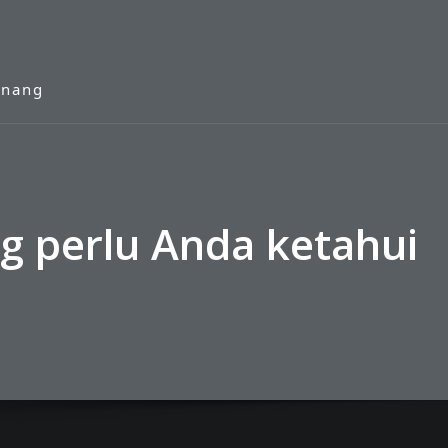
enang
 perlu Anda ketahui