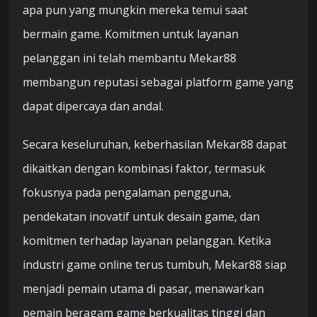
apa pun yang mungkin mereka temui saat
bermain game. Komitmen untuk layanan
pelanggan ini telah membantu Mekar88
membangun reputasi sebagai platform game yang
dapat dipercaya dan andal.
Secara keseluruhan, keberhasilan Mekar88 dapat
dikaitkan dengan kombinasi faktor, termasuk
fokusnya pada pengalaman pengguna,
pendekatan inovatif untuk desain game, dan
komitmen terhadap layanan pelanggan. Ketika
industri game online terus tumbuh, Mekar88 siap
menjadi pemain utama di pasar, menawarkan
pemain beragam game berkualitas tinggi dan