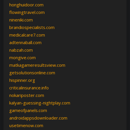
honghuidoor.com
flowingtravel.com
nineniki.com
brandiospecialists.com
medicalcare7.com
adtennaball.com
nabzah.com
mongive.com
matkagameresultsview.com
getsolutionsonline.com
hispinner.org
criticalinsurance.info
nokariposter.com
kalyan-guessing-nightplay.com
gameofpanels.com
androidappsdownloader.com
usetimenow.com