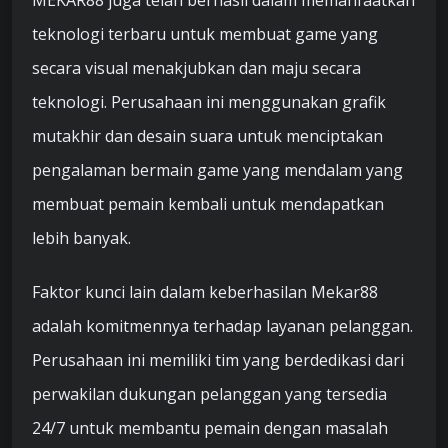
MEKAR88 juga telah berhasil dalam memanfaatkan
teknologi terbaru untuk membuat game yang
secara visual menakjubkan dan maju secara
teknologi. Perusahaan ini menggunakan grafik
mutakhir dan desain suara untuk menciptakan
pengalaman bermain game yang mendalam yang
membuat pemain kembali untuk mendapatkan
lebih banyak.
Faktor kunci lain dalam keberhasilan Mekar88
adalah komitmennya terhadap layanan pelanggan.
Perusahaan ini memiliki tim yang berdedikasi dari
perwakilan dukungan pelanggan yang tersedia
24/7 untuk membantu pemain dengan masalah