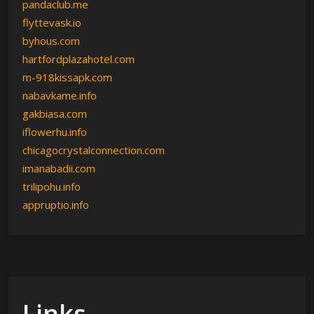
pandaclub.me
flyttevask.io
byhous.com
hartfordplazahotel.com
m-918kissapk.com
nabavkame.info
gakbiasa.com
iflowerhu.info
chicagocrystalconnection.com
imanabadii.com
trilipohu.info
appruptio.info
Links