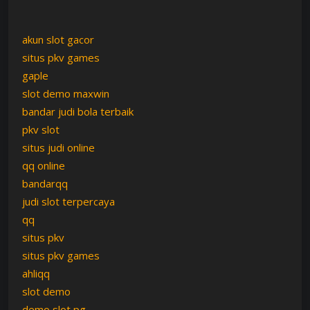
akun slot gacor
situs pkv games
gaple
slot demo maxwin
bandar judi bola terbaik
pkv slot
situs judi online
qq online
bandarqq
judi slot terpercaya
qq
situs pkv
situs pkv games
ahliqq
slot demo
demo slot pg