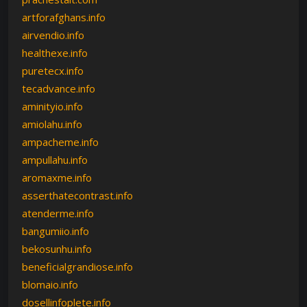
artforafghans.info
airvendio.info
healthexe.info
puretecx.info
tecadvance.info
aminityio.info
amiolahu.info
ampacheme.info
ampullahu.info
aromaxme.info
asserthatecontrast.info
atenderme.info
bangumiio.info
bekosunhu.info
beneficialgrandiose.info
blomaio.info
dosellinfoplete.info