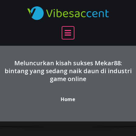
Skip
to
content
Meluncurkan kisah sukses Mekar88:
bintang yang sedang naik daun di industri
game online
Home