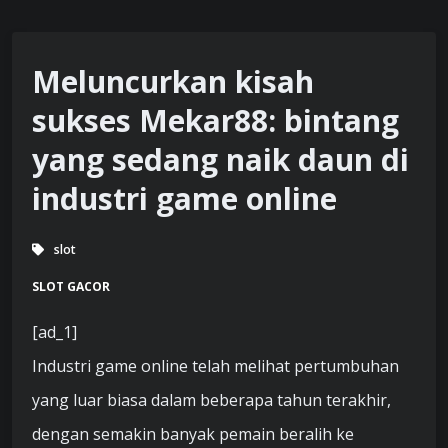
Meluncurkan kisah
sukses Mekar88: bintang
yang sedang naik daun di
industri game online
slot
SLOT GACOR
[ad_1]
Industri game online telah melihat pertumbuhan
yang luar biasa dalam beberapa tahun terakhir,
dengan semakin banyak pemain beralih ke