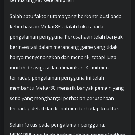
semua tingkat keterampilan.
Salah satu faktor utama yang berkontribusi pada
keberhasilan Mekar88 adalah fokus pada
pengalaman pengguna. Perusahaan telah banyak
berinvestasi dalam merancang game yang tidak
hanya menyenangkan dan menarik, tetapi juga
mudah dinavigasi dan dimainkan. Komitmen
terhadap pengalaman pengguna ini telah
membantu Mekar88 menarik banyak pemain yang
setia yang menghargai perhatian perusahaan
terhadap detail dan komitmen terhadap kualitas.
Selain fokus pada pengalaman pengguna,