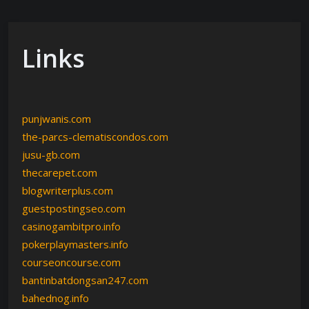
Links
punjwanis.com
the-parcs-clematiscondos.com
jusu-gb.com
thecarepet.com
blogwriterplus.com
guestpostingseo.com
casinogambitpro.info
pokerplaymasters.info
courseoncourse.com
bantinbatdongsan247.com
bahednog.info