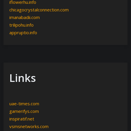
iflowerhu.info
chicagocrystalconnection.com
imanabadii.com
trilipohu.info
appruptio.info
Links
uae-times.com
gamerifys.com
inspiratif.net
vsmsnetworks.com