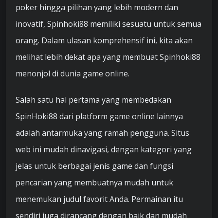
poker hingga pilihan yang lebih modern dan
inovatif, Spinhoki88 memiliki sesuatu untuk semua
orang. Dalam ulasan komprehensif ini, kita akan
melihat lebih dekat apa yang membuat Spinhoki88
menonjol di dunia game online.
Salah satu hal pertama yang membedakan
SpinHoki88 dari platform game online lainnya
adalah antarmuka yang ramah pengguna. Situs
web ini mudah dinavigasi, dengan kategori yang
jelas untuk berbagai jenis game dan fungsi
pencarian yang membuatnya mudah untuk
menemukan judul favorit Anda. Permainan itu
sendiri juga dirancang dengan baik dan mudah