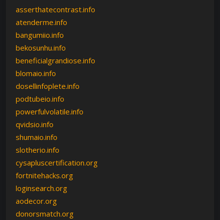
asserthatecontrast.info
atenderme.info
bangumiio.info
bekosunhu.info
beneficialgrandiose.info
blomaio.info
dosellinfoplete.info
podtubeio.info
powerfulvolatile.info
qvidsio.info
shumaio.info
slotherio.info
cysapluscertification.org
fortnitehacks.org
loginsearch.org
aodecor.org
donorsmatch.org