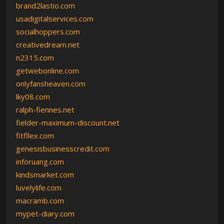
brand2lastio.com
usadigitalservices.com
socialhoppers.com
creativedream.net
n2315.com
getwebonline.com
onlyfansheaven.com
lky08.com
ralph-fiennes.net
fielder-maximum-discount.net
fitfllex.com
genesisbusinesscredit.com
inforuang.com
kindsmarket.com
luvelylife.com
macramb.com
mypet-diary.com