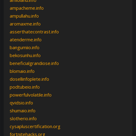
amiolahu.info
ampacheme.info
ampullahu.info
aromaxme.info
asserthatecontrast.info
atenderme.info
bangumiio.info
bekosunhu.info
beneficialgrandiose.info
blomaio.info
dosellinfoplete.info
podtubeio.info
powerfulvolatile.info
qvidsio.info
shumaio.info
slotherio.info
cysapluscertification.org
fortnitehacks.org