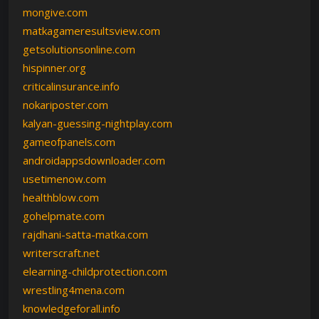
mongive.com
matkagameresultsview.com
getsolutionsonline.com
hispinner.org
criticalinsurance.info
nokariposter.com
kalyan-guessing-nightplay.com
gameofpanels.com
androidappsdownloader.com
usetimenow.com
healthblow.com
gohelpmate.com
rajdhani-satta-matka.com
writerscraft.net
elearning-childprotection.com
wrestling4mena.com
knowledgeforall.info