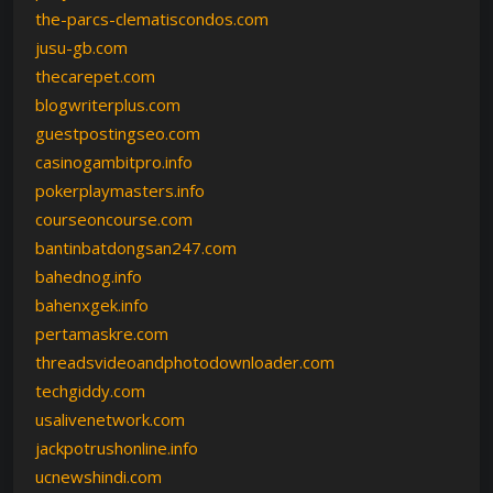
the-parcs-clematiscondos.com
jusu-gb.com
thecarepet.com
blogwriterplus.com
guestpostingseo.com
casinogambitpro.info
pokerplaymasters.info
courseoncourse.com
bantinbatdongsan247.com
bahednog.info
bahenxgek.info
pertamaskre.com
threadsvideoandphotodownloader.com
techgiddy.com
usalivenetwork.com
jackpotrushonline.info
ucnewshindi.com