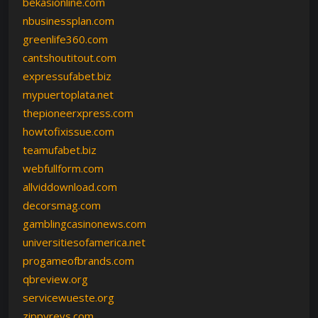
bekasionline.com
nbusinessplan.com
greenlife360.com
cantshoutitout.com
expressufabet.biz
mypuertoplata.net
thepioneerxpress.com
howtofixissue.com
teamufabet.biz
webfullform.com
allviddownload.com
decorsmag.com
gamblingcasinonews.com
universitiesofamerica.net
progameofbrands.com
qbreview.org
servicewueste.org
zippyrevs.com