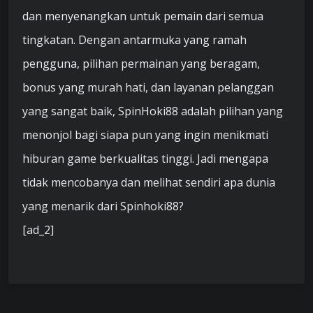
dan menyenangkan untuk pemain dari semua
tingkatan. Dengan antarmuka yang ramah
pengguna, pilihan permainan yang beragam,
bonus yang murah hati, dan layanan pelanggan
yang sangat baik, SpinHoki88 adalah pilihan yang
menonjol bagi siapa pun yang ingin menikmati
hiburan game berkualitas tinggi. Jadi mengapa
tidak mencobanya dan melihat sendiri apa dunia
yang menarik dari Spinhoki88?
[ad_2]