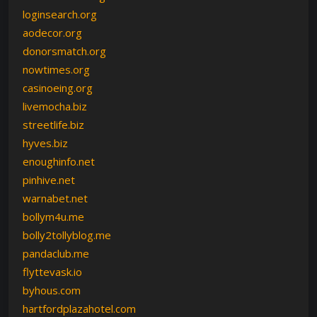
loginsearch.org
aodecor.org
donorsmatch.org
nowtimes.org
casinoeing.org
livemocha.biz
streetlife.biz
hyves.biz
enoughinfo.net
pinhive.net
warnabet.net
bollym4u.me
bolly2tollyblog.me
pandaclub.me
flyttevask.io
byhous.com
hartfordplazahotel.com