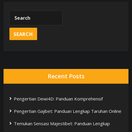
Recent Posts
Pengertian Dewi4D: Panduan Komprehensif
Pengertian Gajibet: Panduan Lengkap Taruhan Online
Temukan Sensasi Majestibet: Panduan Lengkap