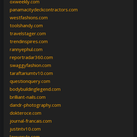
oxweekly.com
panamacitydeckcontractors.com
westfashions.com
toolshandy.com
travelstager.com
trendinspires.com
rannyephul.com
reportradar360.com
swaggyfashion.com
taraftariumtv10.com
questionquery.com
bodybuildinglegend.com
brilliant-nails.com
dandr-photography.com
dokteroce.com
journal-francais.com
justintv10.com
lawyerule.com