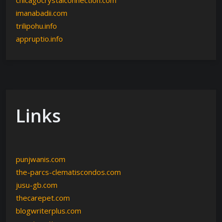
chicagocrystalconnection.com
imanabadii.com
trilipohu.info
appruptio.info
Links
punjwanis.com
the-parcs-clematiscondos.com
jusu-gb.com
thecarepet.com
blogwriterplus.com