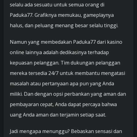
selalu ada sesuatu untuk semua orang di
Paduka77. Grafiknya memukau, gameplaynya
halus, dan peluang menang besar selalu tinggi.
Namun yang membedakan Paduka77 dari kasino
online lainnya adalah dedikasinya terhadap
kepuasan pelanggan. Tim dukungan pelanggan
mereka tersedia 24/7 untuk membantu mengatasi
masalah atau pertanyaan apa pun yang Anda
miliki. Dan dengan opsi perbankan yang aman dan
pembayaran cepat, Anda dapat percaya bahwa
uang Anda aman dan terjamin setiap saat.
Jadi mengapa menunggu? Bebaskan sensasi dan