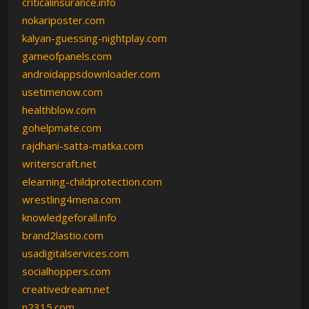
criticalinsurance.info
nokariposter.com
kalyan-guessing-nightplay.com
gameofpanels.com
androidappsdownloader.com
usetimenow.com
healthblow.com
gohelpmate.com
rajdhani-satta-matka.com
writerscraft.net
elearning-childprotection.com
wrestling4mena.com
knowledgeforall.info
brand2lastio.com
usadigitalservices.com
socialhoppers.com
creativedream.net
n2315.com