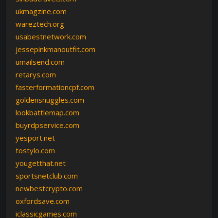
ukmagzine.com
wareztech.org
usabestnetwork.com
jessepinkmanoutfit.com
umailsend.com
retarys.com
fasterformationcpf.com
goldensnuggles.com
lookbattlemap.com
buyrdpservice.com
yesport.net
tostylo.com
yougetthat.net
sportsnetclub.com
newbestcrypto.com
oxfordsave.com
iclassicgames.com