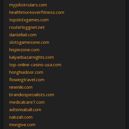
myjobcirculars.com
healthmoreoverfitness.com
topslotxgames.com
routerloggnet.net
dantella6.com
slotsgamesone.com
hispinzone.com
kalyanbazarnights.com
top-online-casino-usa.com
honghuidoor.com
flowingtravel.com
nineniki.com
brandiospecialists.com
medicalcare7.com
adtennaball.com
nabzah.com
mongive.com