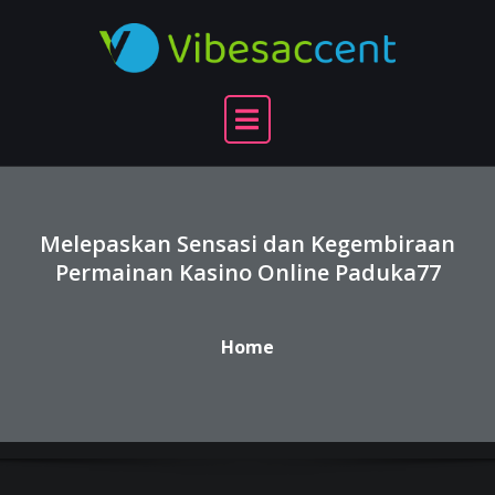
Skip
to
content
Melepaskan Sensasi dan Kegembiraan
Permainan Kasino Online Paduka77
Home