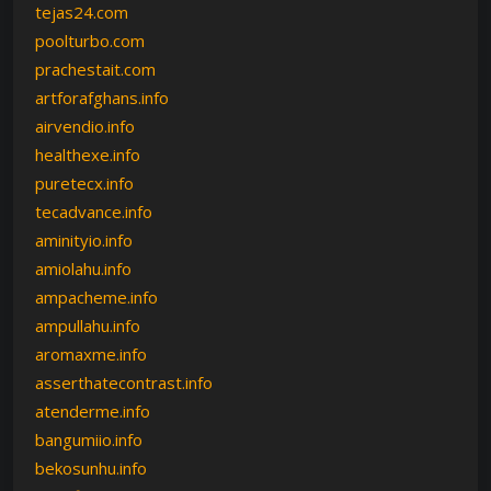
tejas24.com
poolturbo.com
prachestait.com
artforafghans.info
airvendio.info
healthexe.info
puretecx.info
tecadvance.info
aminityio.info
amiolahu.info
ampacheme.info
ampullahu.info
aromaxme.info
asserthatecontrast.info
atenderme.info
bangumiio.info
bekosunhu.info