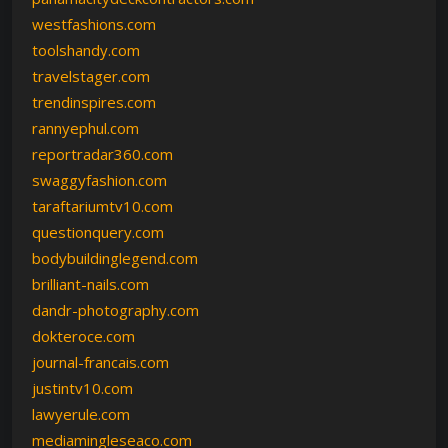
westfashions.com
toolshandy.com
travelstager.com
trendinspires.com
rannyephul.com
reportradar360.com
swaggyfashion.com
taraftariumtv10.com
questionquery.com
bodybuildinglegend.com
brilliant-nails.com
dandr-photography.com
dokteroce.com
journal-francais.com
justintv10.com
lawyerule.com
mediamingleseaco.com