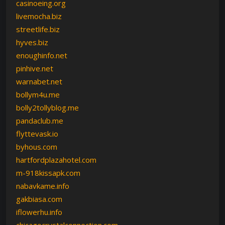
casinoeing.org
livemocha.biz
streetlife.biz
hyves.biz
enoughinfo.net
pinhive.net
warnabet.net
bollym4u.me
bolly2tollyblog.me
pandaclub.me
flyttevask.io
byhous.com
hartfordplazahotel.com
m-918kissapk.com
nabavkame.info
gakbiasa.com
iflowerhu.info