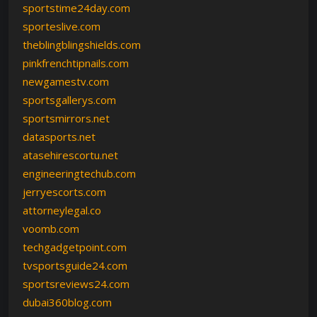
sportstime24day.com
sporteslive.com
theblingblingshields.com
pinkfrenchtipnails.com
newgamestv.com
sportsgallerys.com
sportsmirrors.net
datasports.net
atasehirescortu.net
engineeringtechub.com
jerryescorts.com
attorneylegal.co
voomb.com
techgadgetpoint.com
tvsportsguide24.com
sportsreviews24.com
dubai360blog.com