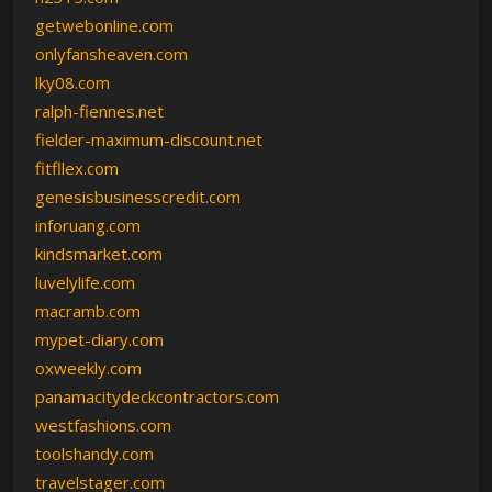
getwebonline.com
onlyfansheaven.com
lky08.com
ralph-fiennes.net
fielder-maximum-discount.net
fitfllex.com
genesisbusinesscredit.com
inforuang.com
kindsmarket.com
luvelylife.com
macramb.com
mypet-diary.com
oxweekly.com
panamacitydeckcontractors.com
westfashions.com
toolshandy.com
travelstager.com