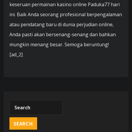
keseruan permainan kasino online Paduka77 hari
ini. Baik Anda seorang profesional berpengalaman
atau pendatang baru di dunia perjudian online,
Anda pasti akan bersenang-senang dan bahkan
mungkin menang besar. Semoga beruntung!
[ad_2]