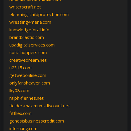
writerscraft.net
elearning-childprotection.com
wrestling4mena.com
knowledgeforall.info
brand2lastio.com
usadigitalservices.com
socialhoppers.com
creativedream.net
n2315.com
getwebonline.com
onlyfansheaven.com
lky08.com
ralph-fiennes.net
fielder-maximum-discount.net
fitfllex.com
genesisbusinesscredit.com
inforuang.com