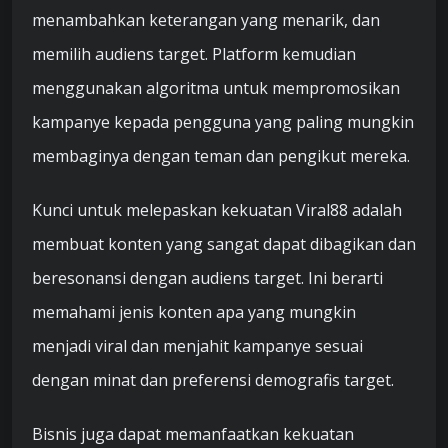
menambahkan keterangan yang menarik, dan
memilih audiens target. Platform kemudian
menggunakan algoritma untuk mempromosikan
kampanye kepada pengguna yang paling mungkin
membaginya dengan teman dan pengikut mereka.
Kunci untuk melepaskan kekuatan Viral88 adalah
membuat konten yang sangat dapat dibagikan dan
beresonansi dengan audiens target. Ini berarti
memahami jenis konten apa yang mungkin
menjadi viral dan menjahit kampanye sesuai
dengan minat dan preferensi demografis target.
Bisnis juga dapat memanfaatkan kekuatan