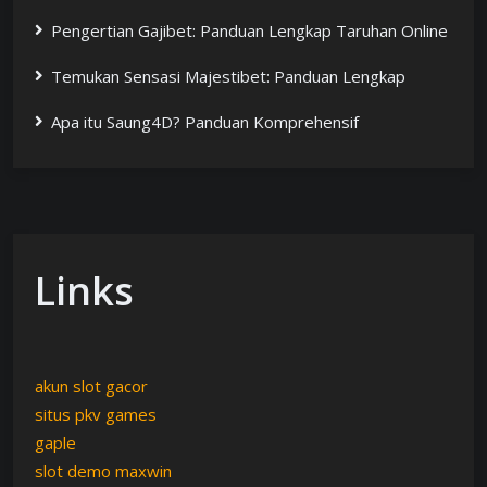
Pengertian Gajibet: Panduan Lengkap Taruhan Online
Temukan Sensasi Majestibet: Panduan Lengkap
Apa itu Saung4D? Panduan Komprehensif
Links
akun slot gacor
situs pkv games
gaple
slot demo maxwin