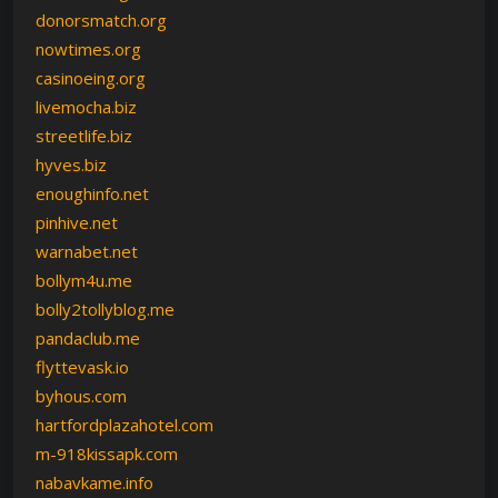
donorsmatch.org
nowtimes.org
casinoeing.org
livemocha.biz
streetlife.biz
hyves.biz
enoughinfo.net
pinhive.net
warnabet.net
bollym4u.me
bolly2tollyblog.me
pandaclub.me
flyttevask.io
byhous.com
hartfordplazahotel.com
m-918kissapk.com
nabavkame.info