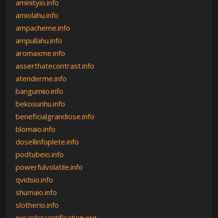
aminityio.info
amiolahu.info
ampacheme.info
ampullahu.info
aromaxme.info
asserthatecontrast.info
atenderme.info
bangumiio.info
bekosunhu.info
beneficialgrandiose.info
blomaio.info
dosellinfoplete.info
podtubeio.info
powerfulvolatile.info
qvidsio.info
shumaio.info
slotherio.info
cysapluscertification.org