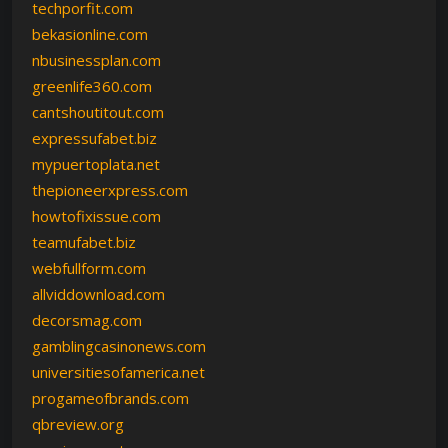
techporfit.com
bekasionline.com
nbusinessplan.com
greenlife360.com
cantshoutitout.com
expressufabet.biz
mypuertoplata.net
thepioneerxpress.com
howtofixissue.com
teamufabet.biz
webfullform.com
allviddownload.com
decorsmag.com
gamblingcasinonews.com
universitiesofamerica.net
progameofbrands.com
qbreview.org