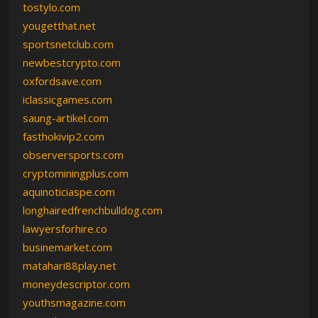
tostylo.com
yougetthat.net
sportsnetclub.com
newbestcrypto.com
oxfordsave.com
iclassicgames.com
saung-artikel.com
fasthokivip2.com
observersports.com
cryptominingplus.com
aquinoticiaspe.com
longhairedfrenchbulldog.com
lawyersforhire.co
businemarket.com
matahari88play.net
moneydescriptor.com
youthsmagazine.com