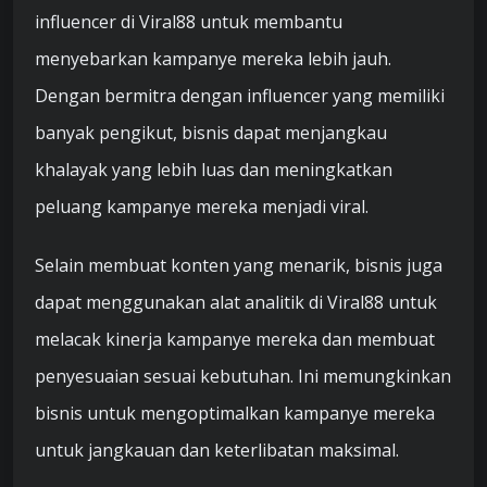
influencer di Viral88 untuk membantu
menyebarkan kampanye mereka lebih jauh.
Dengan bermitra dengan influencer yang memiliki
banyak pengikut, bisnis dapat menjangkau
khalayak yang lebih luas dan meningkatkan
peluang kampanye mereka menjadi viral.
Selain membuat konten yang menarik, bisnis juga
dapat menggunakan alat analitik di Viral88 untuk
melacak kinerja kampanye mereka dan membuat
penyesuaian sesuai kebutuhan. Ini memungkinkan
bisnis untuk mengoptimalkan kampanye mereka
untuk jangkauan dan keterlibatan maksimal.