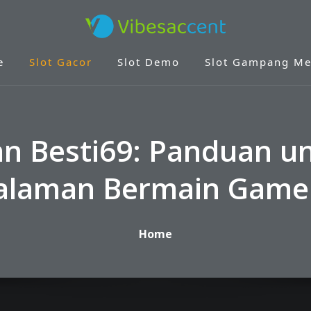
e
Slot Gacor
Slot Demo
Slot Gampang M
n Besti69: Panduan 
alaman Bermain Game
Home