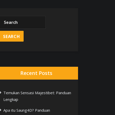
Recent Posts
Temukan Sensasi Majestibet: Panduan
Lengkap
Apa itu Saung4D? Panduan