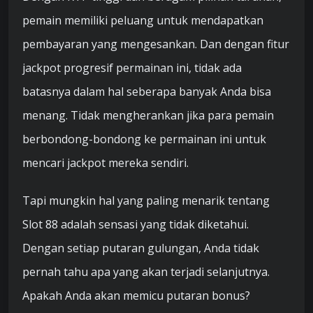
pemain memiliki peluang untuk mendapatkan
pembayaran yang mengesankan. Dan dengan fitur
jackpot progresif permainan ini, tidak ada
batasnya dalam hal seberapa banyak Anda bisa
menang. Tidak mengherankan jika para pemain
berbondong-bondong ke permainan ini untuk
mencari jackpot mereka sendiri.
Tapi mungkin hal yang paling menarik tentang
Slot 88 adalah sensasi yang tidak diketahui.
Dengan setiap putaran gulungan, Anda tidak
pernah tahu apa yang akan terjadi selanjutnya.
Apakah Anda akan memicu putaran bonus?