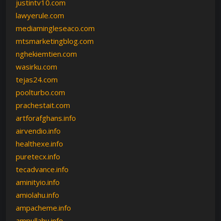
justintv10.com
lawyerule.com
mediamingleseaco.com
mtsmarketingblog.com
nghekiemtien.com
wasirku.com
tejas24.com
poolturbo.com
prachestait.com
artforafghans.info
airvendio.info
healthexe.info
puretecx.info
tecadvance.info
aminityio.info
amiolahu.info
ampacheme.info
ampullahu.info