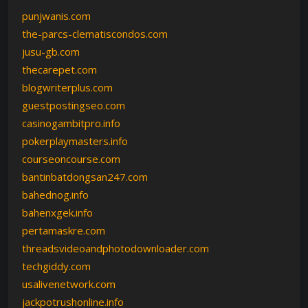
punjwanis.com
the-parcs-clematiscondos.com
jusu-gb.com
thecarepet.com
blogwriterplus.com
guestpostingseo.com
casinogambitpro.info
pokerplaymasters.info
courseoncourse.com
bantinbatdongsan247.com
bahednog.info
bahenxgek.info
pertamaskre.com
threadsvideoandphotodownloader.com
techgiddy.com
usalivenetwork.com
jackpotrushonline.info