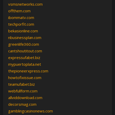
vsmsnetworks.com
offthem.com
ibommatv.com
techporfit.com
bekasionline.com
nbusinessplan.com
greenlife360.com
cantshoutitout.com
expressufabet.biz
mypuertoplata.net
thepioneerxpress.com
howtofixissue.com
teamufabet.biz
webfullform.com
allviddownload.com
decorsmag.com
gamblingcasinonews.com