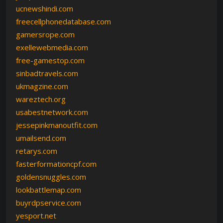
ucnewshindi.com
freecellphonedatabase.com
gamersrope.com
exellewebmedia.com
free-gamestop.com
sinbadtravels.com
ukmagzine.com
wareztech.org
usabestnetwork.com
jessepinkmanoutfit.com
umailsend.com
retarys.com
fasterformationcpf.com
goldensnuggles.com
lookbattlemap.com
buyrdpservice.com
yesport.net