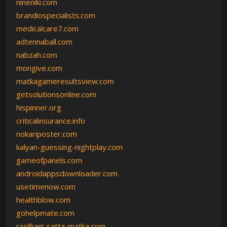
nineniki.com
brandiospecialists.com
medicalcare7.com
adtennaball.com
nabzah.com
mongive.com
matkagameresultsview.com
getsolutionsonline.com
hispinner.org
criticalinsurance.info
nokariposter.com
kalyan-guessing-nightplay.com
gameofpanels.com
androidappsdownloader.com
usetimenow.com
healthblow.com
gohelpmate.com
rajdhani-satta-matka.com