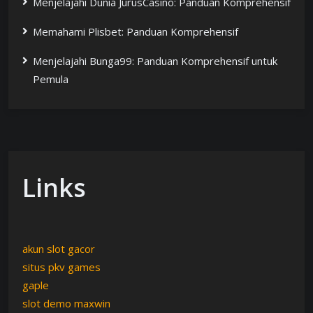
Menjelajahi Dunia JurusCasino: Panduan Komprehensif
Memahami Plisbet: Panduan Komprehensif
Menjelajahi Bunga99: Panduan Komprehensif untuk
Pemula
Links
akun slot gacor
situs pkv games
gaple
slot demo maxwin