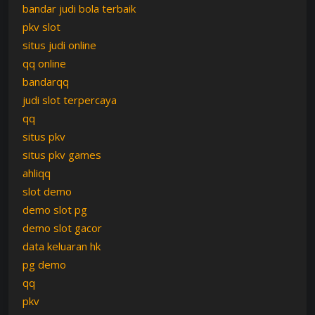
bandar judi bola terbaik
pkv slot
situs judi online
qq online
bandarqq
judi slot terpercaya
qq
situs pkv
situs pkv games
ahliqq
slot demo
demo slot pg
demo slot gacor
data keluaran hk
pg demo
qq
pkv