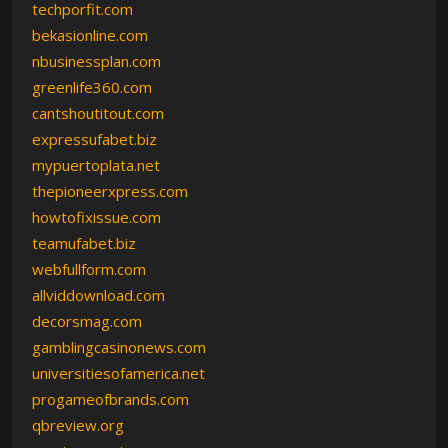
techporfit.com
bekasionline.com
nbusinessplan.com
greenlife360.com
cantshoutitout.com
expressufabet.biz
mypuertoplata.net
thepioneerxpress.com
howtofixissue.com
teamufabet.biz
webfullform.com
allviddownload.com
decorsmag.com
gamblingcasinonews.com
universitiesofamerica.net
progameofbrands.com
qbreview.org