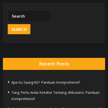
Recent Posts
Apa itu Saung4D? Panduan Komprehensif
Yang Perlu Anda Ketahui Tentang Ahlicasino: Panduan
Komprehensif