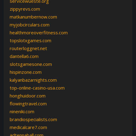
servicewueste.org
zippyrevs.com
matkanumbernow.com
myjobcirculars.com
healthmoreoverfitness.com
topslotxgames.com
routerloggnet.net
dantella6.com
slotsgamesone.com
hispinzone.com
kalyanbazarnights.com
top-online-casino-usa.com
honghuidoor.com
flowingtravel.com
nineniki.com
brandiospecialists.com
medicalcare7.com
adtennaball.com