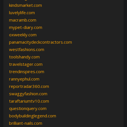
kindsmarket.com
luvelylife.com
macramb.com
mypet-diary.com
oxweekly.com
panamacitydeckcontractors.com
westfashions.com
toolshandy.com
travelstager.com
trendinspires.com
rannyephul.com
reportradar360.com
swaggyfashion.com
taraftariumtv10.com
questionquery.com
bodybuildinglegend.com
brilliant-nails.com