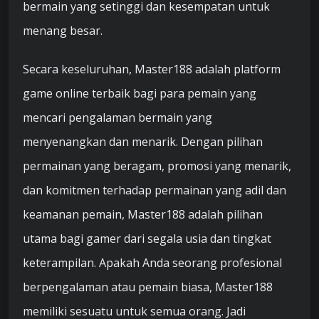
bermain yang setinggi dan kesempatan untuk
menang besar.
Secara keseluruhan, Master188 adalah platform
game online terbaik bagi para pemain yang
mencari pengalaman bermain yang
menyenangkan dan menarik. Dengan pilihan
permainan yang beragam, promosi yang menarik,
dan komitmen terhadap permainan yang adil dan
keamanan pemain, Master188 adalah pilihan
utama bagi gamer dari segala usia dan tingkat
keterampilan. Apakah Anda seorang profesional
berpengalaman atau pemain biasa, Master188
memiliki sesuatu untuk semua orang. Jadi