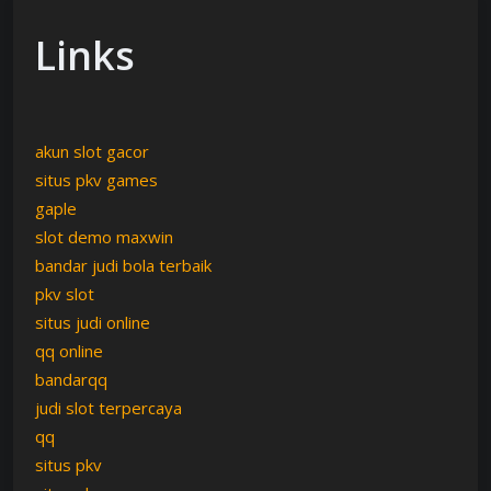
Links
akun slot gacor
situs pkv games
gaple
slot demo maxwin
bandar judi bola terbaik
pkv slot
situs judi online
qq online
bandarqq
judi slot terpercaya
qq
situs pkv