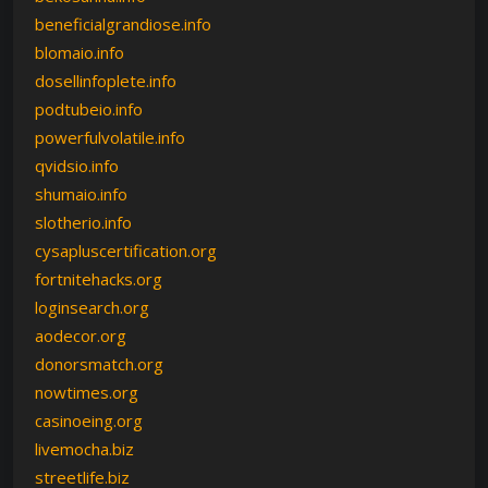
beneficialgrandiose.info
blomaio.info
dosellinfoplete.info
podtubeio.info
powerfulvolatile.info
qvidsio.info
shumaio.info
slotherio.info
cysapluscertification.org
fortnitehacks.org
loginsearch.org
aodecor.org
donorsmatch.org
nowtimes.org
casinoeing.org
livemocha.biz
streetlife.biz