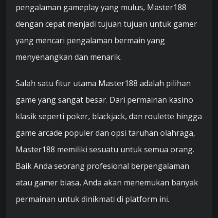
pengalaman gameplay yang mulus, Master188
dengan cepat menjadi tujuan tujuan untuk gamer
yang mencari pengalaman bermain yang
menyenangkan dan menarik.
Salah satu fitur utama Master188 adalah pilihan
game yang sangat besar. Dari permainan kasino
klasik seperti poker, blackjack, dan roulette hingga
game arcade populer dan opsi taruhan olahraga,
Master188 memiliki sesuatu untuk semua orang.
Baik Anda seorang profesional berpengalaman
atau gamer biasa, Anda akan menemukan banyak
permainan untuk dinikmati di platform ini.