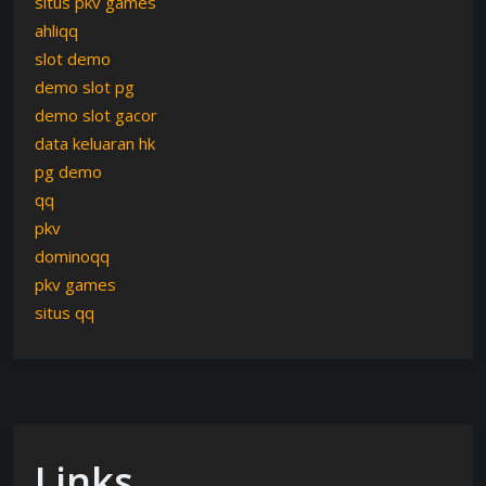
situs pkv games
ahliqq
slot demo
demo slot pg
demo slot gacor
data keluaran hk
pg demo
qq
pkv
dominoqq
pkv games
situs qq
Links