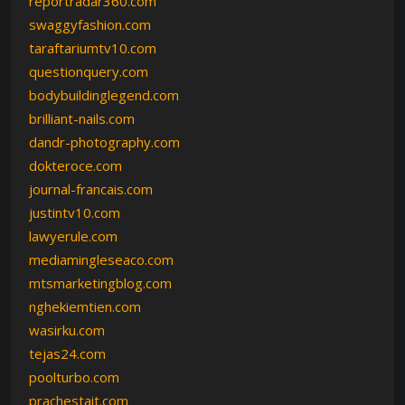
reportradar360.com
swaggyfashion.com
taraftariumtv10.com
questionquery.com
bodybuildinglegend.com
brilliant-nails.com
dandr-photography.com
dokteroce.com
journal-francais.com
justintv10.com
lawyerule.com
mediamingleseaco.com
mtsmarketingblog.com
nghekiemtien.com
wasirku.com
tejas24.com
poolturbo.com
prachestait.com