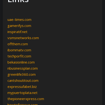
uae-times.com
gamerifys.com
inspiratif.net
vsmsnetworks.com
offthem.com
ibommatv.com
techporfit.com
bekasionline.com
nbusinessplan.com
greenlife360.com
cantshoutitout.com
expressufabet.biz
mypuertoplata.net
thepioneerxpress.com
howtofixissue.com