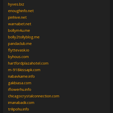
hyves.biz
enoughinfo.net
pinhive.net
warnabet.net
bollym4u.me
bolly2tollyblog.me
pandaclub.me
flyttevask.io
byhous.com
hartfordplazahotel.com
m-918kissapk.com
nabavkame.info
gakbiasa.com
iflowerhu.info
chicagocrystalconnection.com
imanabadii.com
trilipohu.info