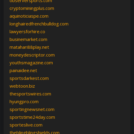
observersports.com
cryptominingplus.com
aquinoticiaspe.com
longhairedfrenchbulldog.com
lawyersforhire.co
businemarket.com
matahari88play.net
moneydescriptor.com
youthsmagazine.com
painaidee.net
sportsdarkest.com
webtoon.biz
thesportswires.com
hyungpro.com
sportingnewsnet.com
sportstime24day.com
sporteslive.com
theblingblingshields.com