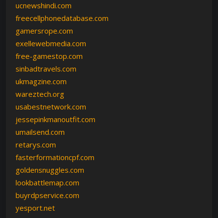
ucnewshindi.com
freecellphonedatabase.com
gamersrope.com
exellewebmedia.com
free-gamestop.com
sinbadtravels.com
ukmagzine.com
wareztech.org
usabestnetwork.com
jessepinkmanoutfit.com
umailsend.com
retarys.com
fasterformationcpf.com
goldensnuggles.com
lookbattlemap.com
buyrdpservice.com
yesport.net