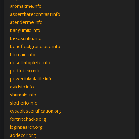
aromaxme.info
asserthatecontrast.info
atenderme.info
bangumiio.info
bekosunhu.info
beneficialgrandiose.info
blomaio.info
dosellinfoplete.info
podtubeio.info
powerfulvolatile.info
qvidsio.info
shumaio.info
slotherio.info
cysapluscertification.org
fortnitehacks.org
loginsearch.org
aodecor.org