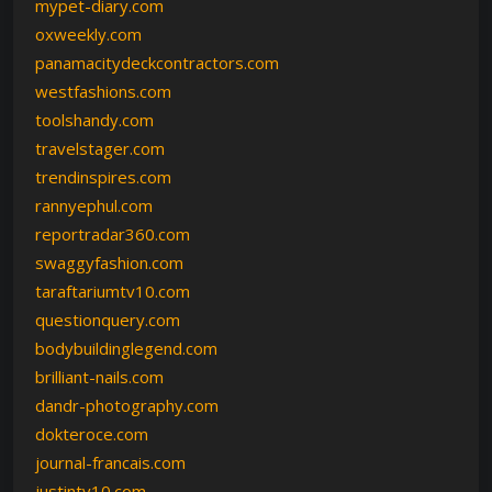
mypet-diary.com
oxweekly.com
panamacitydeckcontractors.com
westfashions.com
toolshandy.com
travelstager.com
trendinspires.com
rannyephul.com
reportradar360.com
swaggyfashion.com
taraftariumtv10.com
questionquery.com
bodybuildinglegend.com
brilliant-nails.com
dandr-photography.com
dokteroce.com
journal-francais.com
justintv10.com