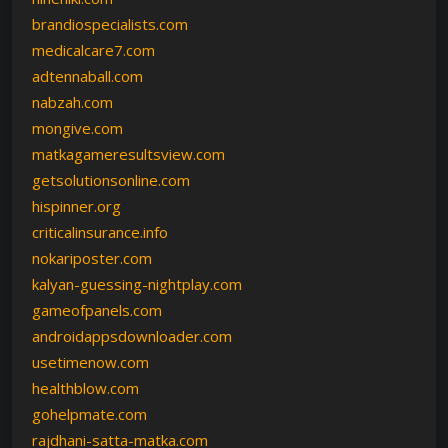
brandiospecialists.com
medicalcare7.com
adtennaball.com
nabzah.com
mongive.com
matkagameresultsview.com
getsolutionsonline.com
hispinner.org
criticalinsurance.info
nokariposter.com
kalyan-guessing-nightplay.com
gameofpanels.com
androidappsdownloader.com
usetimenow.com
healthblow.com
gohelpmate.com
rajdhani-satta-matka.com