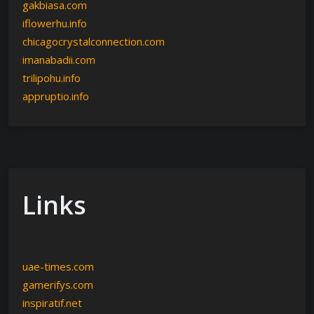
gakbiasa.com
iflowerhu.info
chicagocrystalconnection.com
imanabadii.com
trilipohu.info
appruptio.info
Links
uae-times.com
gamerifys.com
inspiratif.net