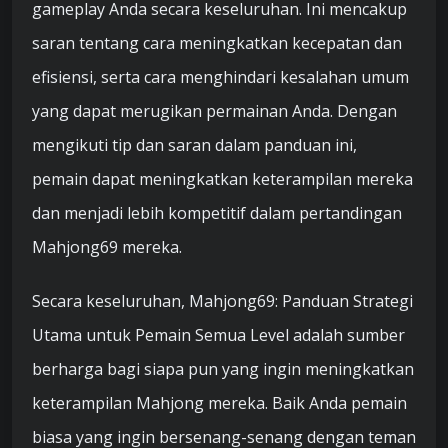
gameplay Anda secara keseluruhan. Ini mencakup
saran tentang cara meningkatkan kecepatan dan
efisiensi, serta cara menghindari kesalahan umum
yang dapat merugikan permainan Anda. Dengan
mengikuti tip dan saran dalam panduan ini,
pemain dapat meningkatkan keterampilan mereka
dan menjadi lebih kompetitif dalam pertandingan
Mahjong69 mereka.
Secara keseluruhan, Mahjong69: Panduan Strategi
Utama untuk Pemain Semua Level adalah sumber
berharga bagi siapa pun yang ingin meningkatkan
keterampilan Mahjong mereka. Baik Anda pemain
biasa yang ingin bersenang-senang dengan teman