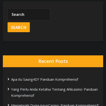
Recent Posts
Apa itu Saung4D? Panduan Komprehensif
Yang Perlu Anda Ketahui Tentang Ahlicasino: Panduan
Komprehensif
Menjelajahi Dunia JurusCasino: Panduan Komprehensif