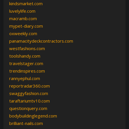
kindsmarket.com
luvelylife.com
macramb.com
mypet-diary.com
oxweekly.com
panamacitydeckcontractors.com
westfashions.com
toolshandy.com
travelstager.com
trendinspires.com
rannyephul.com
reportradar360.com
swaggyfashion.com
taraftariumtv10.com
questionquery.com
bodybuildinglegend.com
brilliant-nails.com