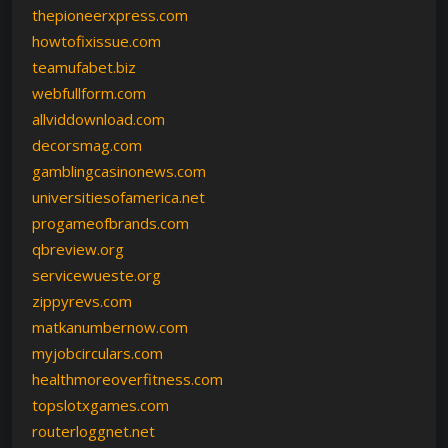
thepioneerxpress.com
howtofixissue.com
teamufabet.biz
webfullform.com
allviddownload.com
decorsmag.com
gamblingcasinonews.com
universitiesofamerica.net
progameofbrands.com
qbreview.org
servicewueste.org
zippyrevs.com
matkanumbernow.com
myjobcirculars.com
healthmoreoverfitness.com
topslotxgames.com
routerloggnet.net