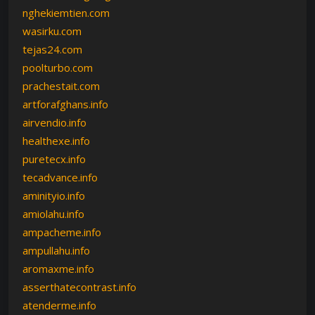
nghekiemtien.com
wasirku.com
tejas24.com
poolturbo.com
prachestait.com
artforafghans.info
airvendio.info
healthexe.info
puretecx.info
tecadvance.info
aminityio.info
amiolahu.info
ampacheme.info
ampullahu.info
aromaxme.info
asserthatecontrast.info
atenderme.info