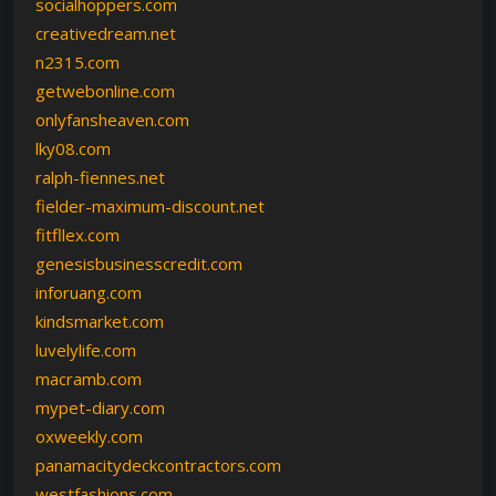
socialhoppers.com
creativedream.net
n2315.com
getwebonline.com
onlyfansheaven.com
lky08.com
ralph-fiennes.net
fielder-maximum-discount.net
fitfllex.com
genesisbusinesscredit.com
inforuang.com
kindsmarket.com
luvelylife.com
macramb.com
mypet-diary.com
oxweekly.com
panamacitydeckcontractors.com
westfashions.com