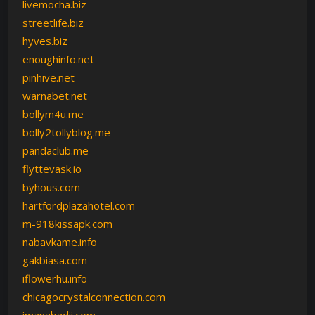
livemocha.biz
streetlife.biz
hyves.biz
enoughinfo.net
pinhive.net
warnabet.net
bollym4u.me
bolly2tollyblog.me
pandaclub.me
flyttevask.io
byhous.com
hartfordplazahotel.com
m-918kissapk.com
nabavkame.info
gakbiasa.com
iflowerhu.info
chicagocrystalconnection.com