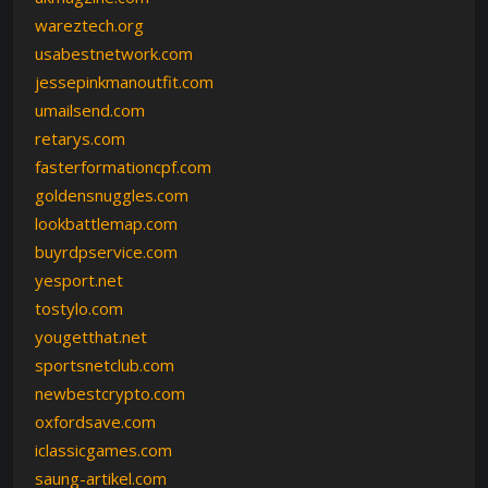
wareztech.org
usabestnetwork.com
jessepinkmanoutfit.com
umailsend.com
retarys.com
fasterformationcpf.com
goldensnuggles.com
lookbattlemap.com
buyrdpservice.com
yesport.net
tostylo.com
yougetthat.net
sportsnetclub.com
newbestcrypto.com
oxfordsave.com
iclassicgames.com
saung-artikel.com