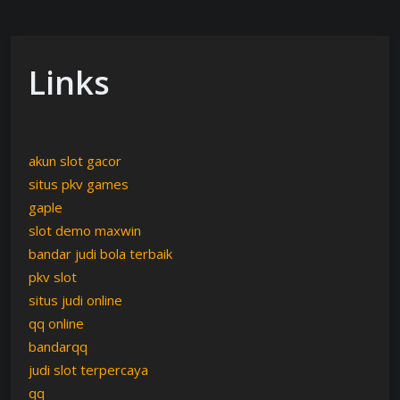
Links
akun slot gacor
situs pkv games
gaple
slot demo maxwin
bandar judi bola terbaik
pkv slot
situs judi online
qq online
bandarqq
judi slot terpercaya
qq