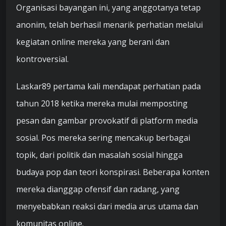
Organisasi bayangan ini, yang anggotanya tetap
anonim, telah berhasil menarik perhatian melalui
kegiatan online mereka yang berani dan
kontroversial.
Laskar89 pertama kali mendapat perhatian pada
tahun 2018 ketika mereka mulai memposting
pesan dan gambar provokatif di platform media
sosial. Pos mereka sering mencakup berbagai
topik, dari politik dan masalah sosial hingga
budaya pop dan teori konspirasi. Beberapa konten
mereka dianggap ofensif dan radang, yang
menyebabkan reaksi dari media arus utama dan
komunitas online.