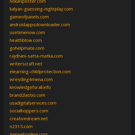
nokariposter.com
kalyan-guessing-nightplay.com
gameofpanels.com
androidappsdownloader.com
usetimenow.com
healthblow.com
gohelpmate.com
rajdhani-satta-matka.com
writerscraft.net
elearning-childprotection.com
wrestling4mena.com
knowledgeforall.info
brand2lastio.com
usadigitalservices.com
socialhoppers.com
creativedream.net
n2315.com
getwebonline.com