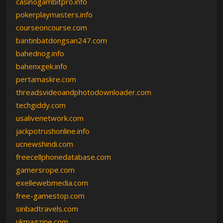
casinogambitpro.info
pokerplaymasters.info
courseoncourse.com
bantinbatdongsan247.com
bahednog.info
bahenxgek.info
pertamaskre.com
threadsvideoandphotodownloader.com
techgiddy.com
usalivenetwork.com
jackpotrushonline.info
ucnewshindi.com
freecellphonedatabase.com
gamersrope.com
exellewebmedia.com
free-gamestop.com
sinbadtravels.com
ukmagzine.com