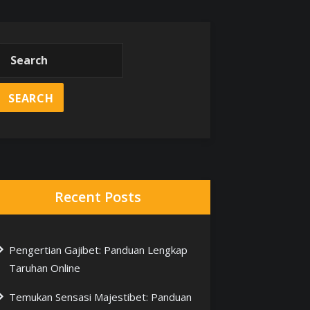
Recent Posts
Pengertian Gajibet: Panduan Lengkap
Taruhan Online
Temukan Sensasi Majestibet: Panduan