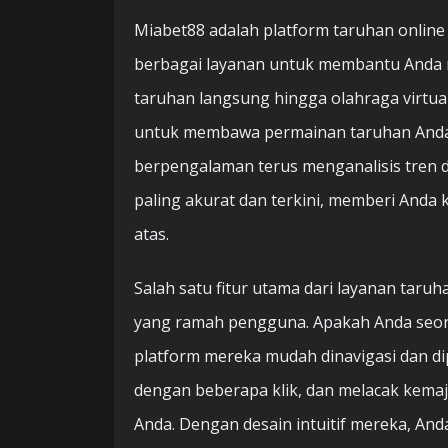
Miabet88 adalah platform taruhan onlin
berbagai layanan untuk membantu Anda m
taruhan langsung hingga olahraga virtu
untuk membawa permainan taruhan Anda k
berpengalaman terus menganalisis tren d
paling akurat dan terkini, memberi Anda
atas.
Salah satu fitur utama dari layanan tar
yang ramah pengguna. Apakah Anda seor
platform mereka mudah dinavigasi dan 
dengan beberapa klik, dan melacak kemaj
Anda. Dengan desain intuitif mereka, An