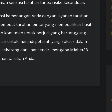
ati sensasi taruhan tanpa risiko kecanduan.
nsi kemenangan Anda dengan layanan taruhan
 membuat taruhan pintar yang membuahkan hasil.
dan komitmen untuk berjudi yang bertanggung
anan untuk menjadi petaruh yang sukses dalam
a sekarang dan lihat sendiri mengapa Miabet88
uhan taruhan Anda.