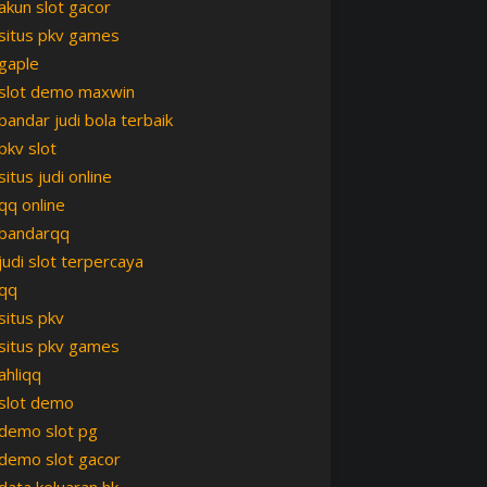
akun slot gacor
situs pkv games
gaple
slot demo maxwin
bandar judi bola terbaik
pkv slot
situs judi online
qq online
bandarqq
judi slot terpercaya
qq
situs pkv
situs pkv games
ahliqq
slot demo
demo slot pg
demo slot gacor