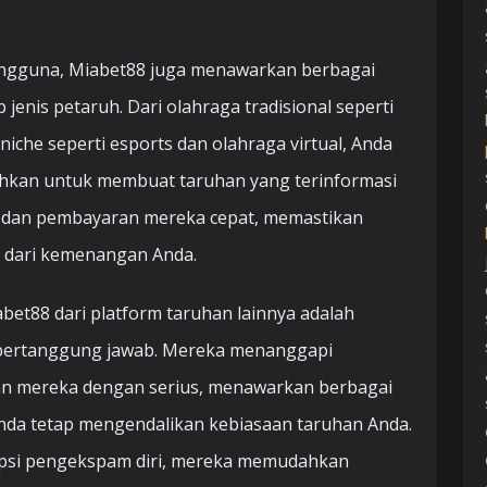
ngguna, Miabet88 juga menawarkan berbagai
 jenis petaruh. Dari olahraga tradisional seperti
niche seperti esports dan olahraga virtual, Anda
kan untuk membuat taruhan yang terinformasi
if dan pembayaran mereka cepat, memastikan
 dari kemenangan Anda.
et88 dari platform taruhan lainnya adalah
 bertanggung jawab. Mereka menanggapi
an mereka dengan serius, menawarkan berbagai
da tetap mengendalikan kebiasaan taruhan Anda.
opsi pengekspam diri, mereka memudahkan