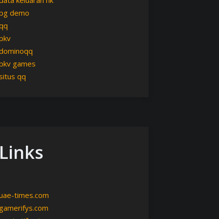
data keluaran hk
pg demo
qq
pkv
dominoqq
pkv games
situs qq
Links
uae-times.com
gamerifys.com