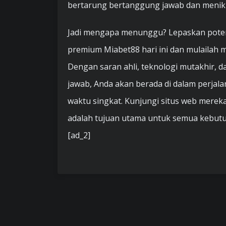
bertarung bertanggung jawab dan menikm
Jadi mengapa menunggu? Lepaskan pote
premium Miabet88 hari ini dan mulailah
Dengan saran ahli, teknologi mutakhir, 
jawab, Anda akan berada di dalam perjal
waktu singkat. Kunjungi situs web merek
adalah tujuan utama untuk semua kebut
[ad_2]