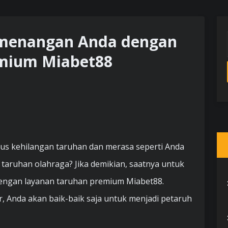
emenangan Anda dengan
emium Miabet88
s kehilangan taruhan dan merasa seperti Anda
 taruhan olahraga? Jika demikian, saatnya untuk
ngan layanan taruhan premium Miabet88.
r, Anda akan baik-baik saja untuk menjadi petaruh