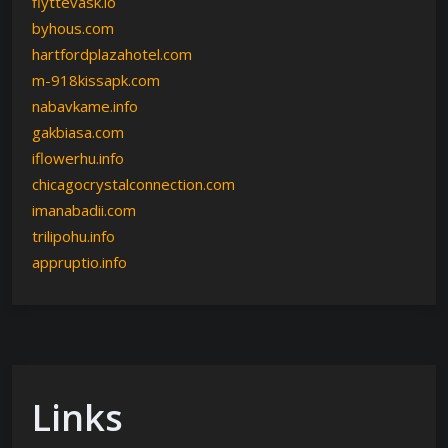
flyttevask.io
byhous.com
hartfordplazahotel.com
m-918kissapk.com
nabavkame.info
gakbiasa.com
iflowerhu.info
chicagocrystalconnection.com
imanabadii.com
trilipohu.info
appruptio.info
Links