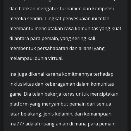
dan bahkan mengatur turnamen dan kompetisi
mereka sendiri. Tingkat penyesuaian ini telah
membantu menciptakan rasa komunitas yang kuat
di antara para pemain, yang sering kali
membentuk persahabatan dan aliansi yang
melampaui dunia virtual.
Ina juga dikenal karena komitmennya terhadap
inklusivitas dan keberagaman dalam komunitas
game. Dia telah bekerja keras untuk menciptakan
platform yang menyambut pemain dari semua
latar belakang, jenis kelamin, dan kemampuan.
Ina777 adalah ruang aman di mana para pemain