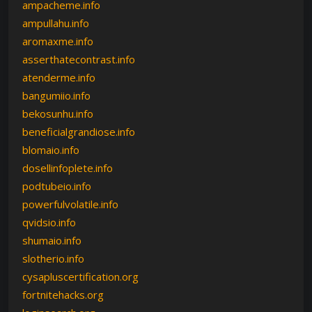
ampacheme.info
ampullahu.info
aromaxme.info
asserthatecontrast.info
atenderme.info
bangumiio.info
bekosunhu.info
beneficialgrandiose.info
blomaio.info
dosellinfoplete.info
podtubeio.info
powerfulvolatile.info
qvidsio.info
shumaio.info
slotherio.info
cysapluscertification.org
fortnitehacks.org