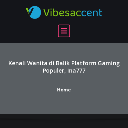
Skip
to
content
Kenali Wanita di Balik Platform Gaming
Populer, Ina777
Home