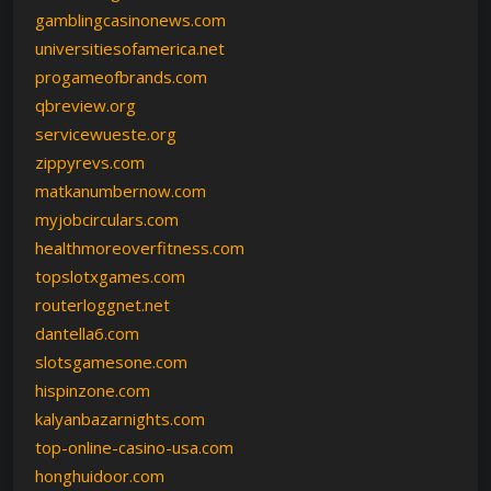
gamblingcasinonews.com
universitiesofamerica.net
progameofbrands.com
qbreview.org
servicewueste.org
zippyrevs.com
matkanumbernow.com
myjobcirculars.com
healthmoreoverfitness.com
topslotxgames.com
routerloggnet.net
dantella6.com
slotsgamesone.com
hispinzone.com
kalyanbazarnights.com
top-online-casino-usa.com
honghuidoor.com