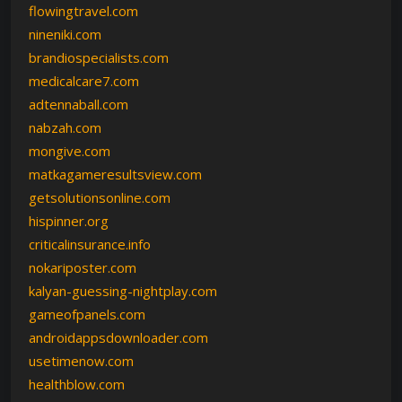
flowingtravel.com
nineniki.com
brandiospecialists.com
medicalcare7.com
adtennaball.com
nabzah.com
mongive.com
matkagameresultsview.com
getsolutionsonline.com
hispinner.org
criticalinsurance.info
nokariposter.com
kalyan-guessing-nightplay.com
gameofpanels.com
androidappsdownloader.com
usetimenow.com
healthblow.com