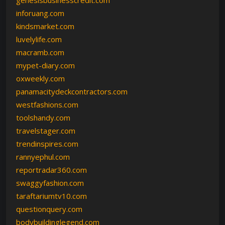
genesisbusinesscredit.com
inforuang.com
kindsmarket.com
luvelylife.com
macramb.com
mypet-diary.com
oxweekly.com
panamacitydeckcontractors.com
westfashions.com
toolshandy.com
travelstager.com
trendinspires.com
rannyephul.com
reportradar360.com
swaggyfashion.com
taraftariumtv10.com
questionquery.com
bodybuildinglegend.com