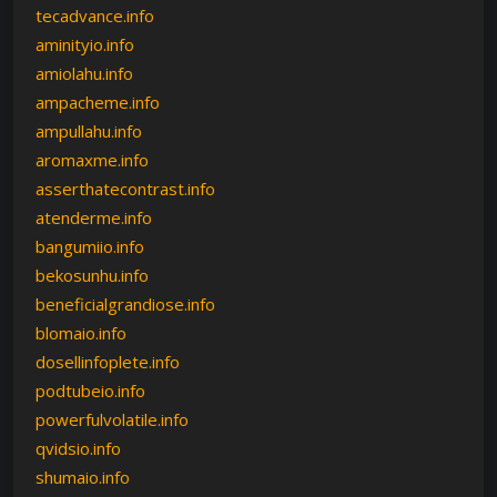
tecadvance.info
aminityio.info
amiolahu.info
ampacheme.info
ampullahu.info
aromaxme.info
asserthatecontrast.info
atenderme.info
bangumiio.info
bekosunhu.info
beneficialgrandiose.info
blomaio.info
dosellinfoplete.info
podtubeio.info
powerfulvolatile.info
qvidsio.info
shumaio.info