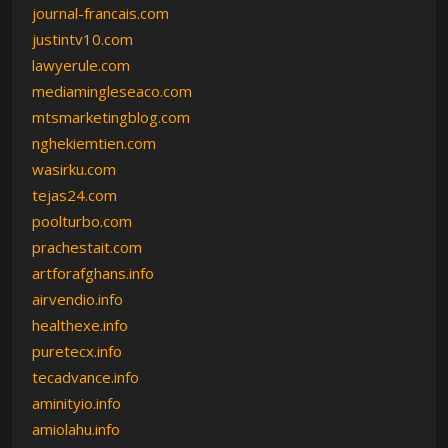
journal-francais.com
justintv10.com
lawyerule.com
mediamingleseaco.com
mtsmarketingblog.com
nghekiemtien.com
wasirku.com
tejas24.com
poolturbo.com
prachestait.com
artforafghans.info
airvendio.info
healthexe.info
puretecx.info
tecadvance.info
aminityio.info
amiolahu.info