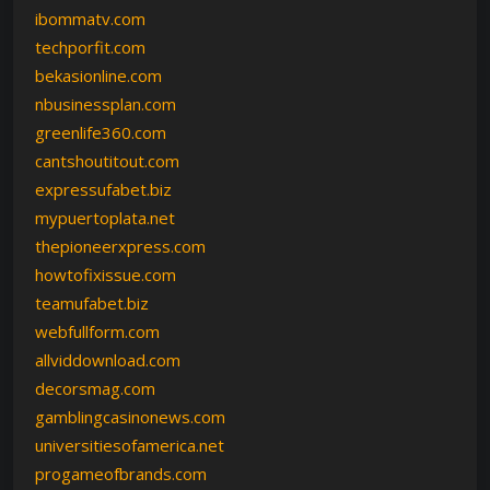
ibommatv.com
techporfit.com
bekasionline.com
nbusinessplan.com
greenlife360.com
cantshoutitout.com
expressufabet.biz
mypuertoplata.net
thepioneerxpress.com
howtofixissue.com
teamufabet.biz
webfullform.com
allviddownload.com
decorsmag.com
gamblingcasinonews.com
universitiesofamerica.net
progameofbrands.com