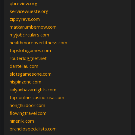
qbreview.org
servicewueste.org
zippyrevs.com
matkanumbernow.com
myjobcirculars.com
healthmoreoverfitness.com
topslotxgames.com
routerloggnet.net
dantella6.com
slotsgamesone.com
hispinzone.com
kalyanbazarnights.com
top-online-casino-usa.com
honghuidoor.com
flowingtravel.com
nineniki.com
brandiospecialists.com