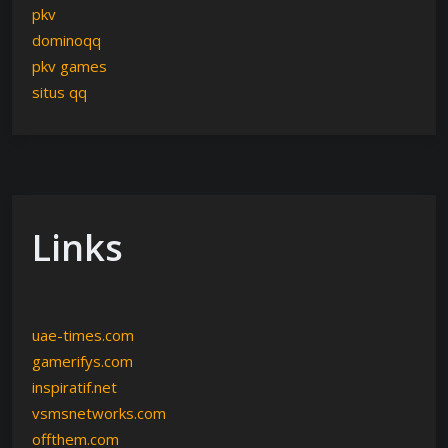
pkv
dominoqq
pkv games
situs qq
Links
uae-times.com
gamerifys.com
inspiratif.net
vsmsnetworks.com
offthem.com