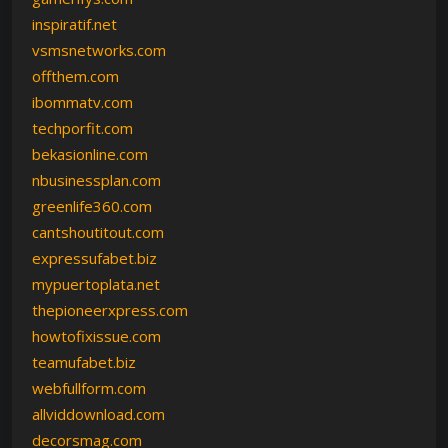
inspiratif.net
vsmsnetworks.com
offthem.com
ibommatv.com
techporfit.com
bekasionline.com
nbusinessplan.com
greenlife360.com
cantshoutitout.com
expressufabet.biz
mypuertoplata.net
thepioneerxpress.com
howtofixissue.com
teamufabet.biz
webfullform.com
allviddownload.com
decorsmag.com