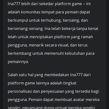
Ina777 lebih dari sekedar platform game – ini
adalah komunitas tempat para pemain dapat
berkumpul untuk terhubung, bersaing, dan
bersenang-senang. Ina telah bekerja tanpa kenal
lelah untuk menciptakan platform yang ramah
pengguna, menarik secara visual, dan terus
berkembang untuk memenuhi kebutuhan para
pemainnya.
Salah satu hal yang membedakan Ina777 dari
platform game lainnya adalah tingkat
personalisasi dan penyesuaian yang tersedia bagi
pengguna. Pemain dapat membuat avatar mereka
sendiri, merancang dunia virtual mereka sendiri,