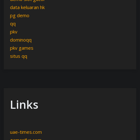
data keluaran hk
pg demo
qq
pkv
dominoqq
pkv games
situs qq
Links
uae-times.com