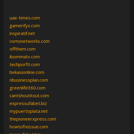
uae-times.com
gamerifys.com
inspiratif.net
vsmsnetworks.com
offthem.com
ibommatv.com
techporfit.com
bekasionline.com
nbusinessplan.com
greenlife360.com
cantshoutitout.com
expressufabet.biz
mypuertoplata.net
thepioneerxpress.com
howtofixissue.com