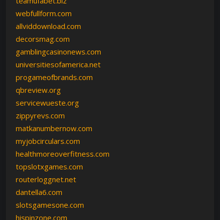
teamufabet.biz
webfullform.com
allviddownload.com
decorsmag.com
gamblingcasinonews.com
universitiesofamerica.net
progameofbrands.com
qbreview.org
servicewueste.org
zippyrevs.com
matkanumbernow.com
myjobcirculars.com
healthmoreoverfitness.com
topslotxgames.com
routerloggnet.net
dantella6.com
slotsgamesone.com
hispinzone.com