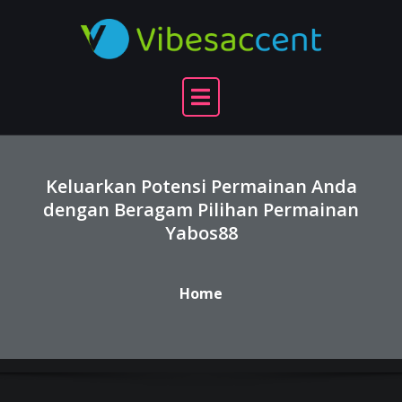
Skip
to
content
Keluarkan Potensi Permainan Anda
dengan Beragam Pilihan Permainan
Yabos88
Home