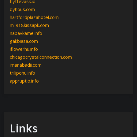
flyttevask.io
byhous.com
hartfordplazahotel.com
m-918kissapk.com
nabavkame.info
gakbiasa.com
iflowerhu.info
chicagocrystalconnection.com
imanabadii.com
trilipohu.info
appruptio.info
Links