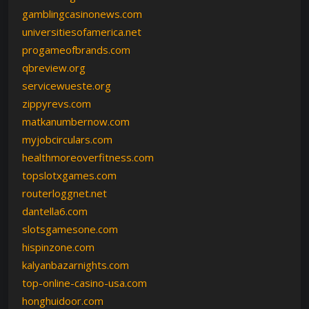
gamblingcasinonews.com
universitiesofamerica.net
progameofbrands.com
qbreview.org
servicewueste.org
zippyrevs.com
matkanumbernow.com
myjobcirculars.com
healthmoreoverfitness.com
topslotxgames.com
routerloggnet.net
dantella6.com
slotsgamesone.com
hispinzone.com
kalyanbazarnights.com
top-online-casino-usa.com
honghuidoor.com