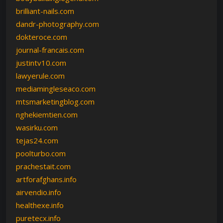
brilliant-nails.com
dandr-photography.com
dokteroce.com
journal-francais.com
justintv10.com
lawyerule.com
mediamingleseaco.com
mtsmarketingblog.com
nghekiemtien.com
wasirku.com
tejas24.com
poolturbo.com
prachestait.com
artforafghans.info
airvendio.info
healthexe.info
puretecx.info