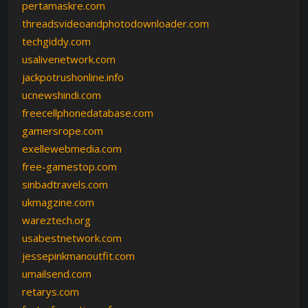
pertamaskre.com
threadsvideoandphotodownloader.com
techgiddy.com
usalivenetwork.com
jackpotrushonline.info
ucnewshindi.com
freecellphonedatabase.com
gamersrope.com
exellewebmedia.com
free-gamestop.com
sinbadtravels.com
ukmagzine.com
wareztech.org
usabestnetwork.com
jessepinkmanoutfit.com
umailsend.com
retarys.com