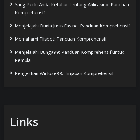
Yang Perlu Anda Ketahui Tentang Ahlicasino: Panduan
Komprehensif
Menjelajahi Dunia JurusCasino: Panduan Komprehensif
Memahami Plisbet: Panduan Komprehensif
Menjelajahi Bunga99: Panduan Komprehensif untuk
Pemula
Pengertian Winlose99: Tinjauan Komprehensif
Links