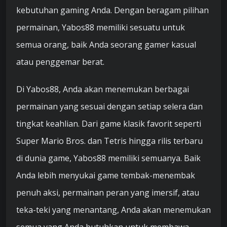
kebutuhan gaming Anda. Dengan beragam pilihan
permainan, Yabos88 memiliki sesuatu untuk
semua orang, baik Anda seorang gamer kasual
atau penggemar berat.
Di Yabos88, Anda akan menemukan berbagai
permainan yang sesuai dengan setiap selera dan
tingkat keahlian. Dari game klasik favorit seperti
Super Mario Bros. dan Tetris hingga rilis terbaru
di dunia game, Yabos88 memiliki semuanya. Baik
Anda lebih menyukai game tembak-menembak
penuh aksi, permainan peran yang imersif, atau
teka-teki yang menantang, Anda akan menemukan