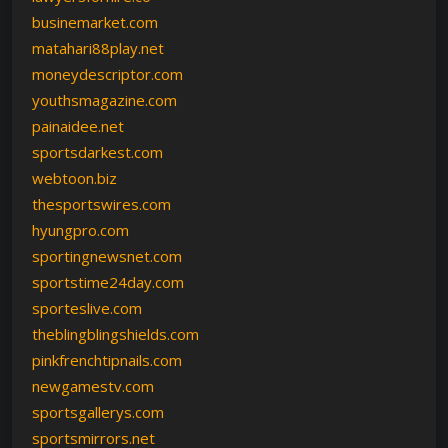
businemarket.com
matahari88play.net
moneydescriptor.com
youthsmagazine.com
painaidee.net
sportsdarkest.com
webtoon.biz
thesportswires.com
hyungpro.com
sportingnewsnet.com
sportstime24day.com
sporteslive.com
theblingblingshields.com
pinkfrenchtipnails.com
newgamestv.com
sportsgallerys.com
sportsmirrors.net