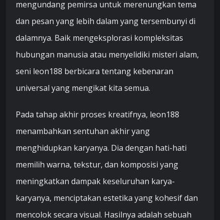
mengundang pemirsa untuk merenungkan tema
dan pesan yang lebih dalam yang tersembunyi di
dalamnya. Baik mengeksplorasi kompleksitas
hubungan manusia atau menyelidiki misteri alam,
seni leon188 berbicara tentang kebenaran
universal yang mengikat kita semua.
Pada tahap akhir proses kreatifnya, leon188
menambahkan sentuhan akhir yang
menghidupkan karyanya. Dia dengan hati-hati
memilih warna, tekstur, dan komposisi yang
meningkatkan dampak keseluruhan karya-
karyanya, menciptakan estetika yang kohesif dan
mencolok secara visual. Hasilnya adalah sebuah