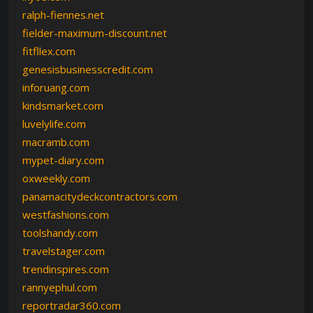
ralph-fiennes.net
fielder-maximum-discount.net
fitfllex.com
genesisbusinesscredit.com
inforuang.com
kindsmarket.com
luvelylife.com
macramb.com
mypet-diary.com
oxweekly.com
panamacitydeckcontractors.com
westfashions.com
toolshandy.com
travelstager.com
trendinspires.com
rannyephul.com
reportradar360.com