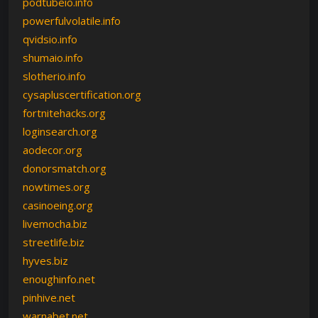
podtubeio.info
powerfulvolatile.info
qvidsio.info
shumaio.info
slotherio.info
cysapluscertification.org
fortnitehacks.org
loginsearch.org
aodecor.org
donorsmatch.org
nowtimes.org
casinoeing.org
livemocha.biz
streetlife.biz
hyves.biz
enoughinfo.net
pinhive.net
warnabet.net