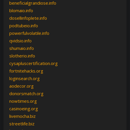
beneficialgrandiose.info
blomaio.info
dosellinfoplete.info
podtubeio.info
powerfulvolatile.info
qvidsio.info
shumaio.info
slotherio.info
cysapluscertification.org
fortnitehacks.org
loginsearch.org
aodecor.org
donorsmatch.org
nowtimes.org
casinoeing.org
livemocha.biz
streetlife.biz