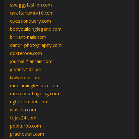
swaggyfashion.com
taraftariumtv10.com
questionquery.com
bodybuildinglegend.com
brilliant-nails.com
dandr-photography.com
dokteroce.com
journal-francais.com
justintv10.com
lawyerule.com
mediamingleseaco.com
mtsmarketingblog.com
nghekiemtien.com
wasirku.com
tejas24.com
poolturbo.com
prachestait.com