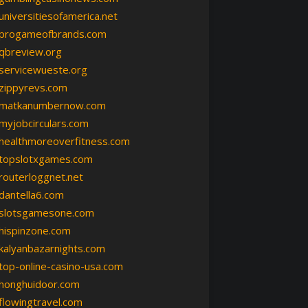
universitiesofamerica.net
progameofbrands.com
qbreview.org
servicewueste.org
zippyrevs.com
matkanumbernow.com
myjobcirculars.com
healthmoreoverfitness.com
topslotxgames.com
routerloggnet.net
dantella6.com
slotsgamesone.com
hispinzone.com
kalyanbazarnights.com
top-online-casino-usa.com
honghuidoor.com
flowingtravel.com