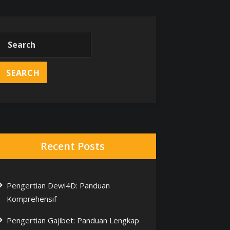
Recent Posts
Pengertian Dewi4D: Panduan
Komprehensif
Pengertian Gajibet: Panduan Lengkap