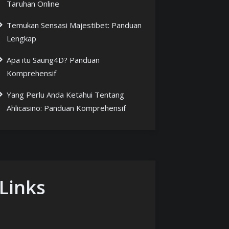
Taruhan Online
Temukan Sensasi Majestibet: Panduan
Lengkap
Apa itu Saung4D? Panduan
Komprehensif
Yang Perlu Anda Ketahui Tentang
Ahlicasino: Panduan Komprehensif
Links