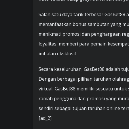
Salah satu daya tarik terbesar GasBet88
memanfaatkan bonus sambutan yang mura
menikmati promosi dan penghargaan reg
loyalitas, memberi para pemain kesemp
imbalan eksklusif.
Secara keseluruhan, GasBet88 adalah tuj
Dengan berbagai pilihan taruhan olahra
virtual, GasBet88 memiliki sesuatu untuk
ramah pengguna dan promosi yang murah
sendiri sebagai tujuan taruhan online ter
[ad_2]