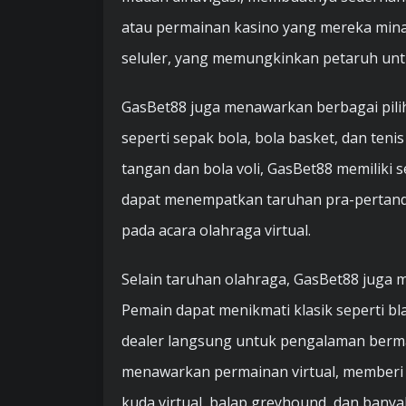
atau permainan kasino yang mereka minat
seluler, yang memungkinkan petaruh un
GasBet88 juga menawarkan berbagai pilih
seperti sepak bola, bola basket, dan teni
tangan dan bola voli, GasBet88 memiliki 
dapat menempatkan taruhan pra-pertand
pada acara olahraga virtual.
Selain taruhan olahraga, GasBet88 juga
Pemain dapat menikmati klasik seperti bl
dealer langsung untuk pengalaman berm
menawarkan permainan virtual, memberi
kuda virtual, balap greyhound, dan banyak