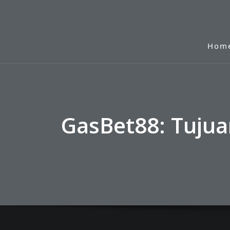
Skip
to
content
Hom
P
r
i
m
a
GasBet88: Tujua
r
y
M
e
n
u