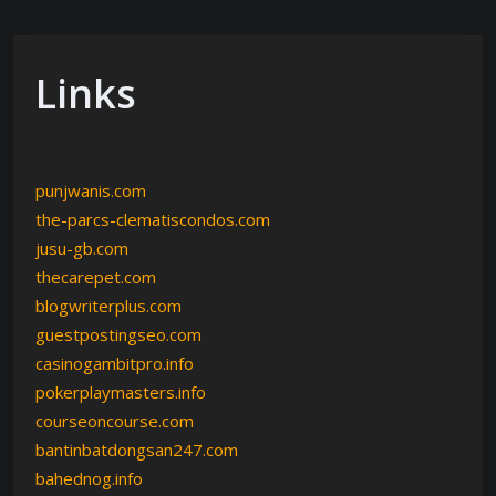
Links
punjwanis.com
the-parcs-clematiscondos.com
jusu-gb.com
thecarepet.com
blogwriterplus.com
guestpostingseo.com
casinogambitpro.info
pokerplaymasters.info
courseoncourse.com
bantinbatdongsan247.com
bahednog.info