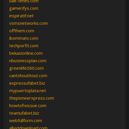
uae-times.com
gamerifys.com
inspiratif.net
vsmsnetworks.com
offthem.com
ibommatv.com
techporfit.com
bekasionline.com
nbusinessplan.com
greenlife360.com
cantshoutitout.com
expressufabet.biz
mypuertoplata.net
thepioneerxpress.com
howtofixissue.com
teamufabet.biz
webfullform.com
allviddownload.com