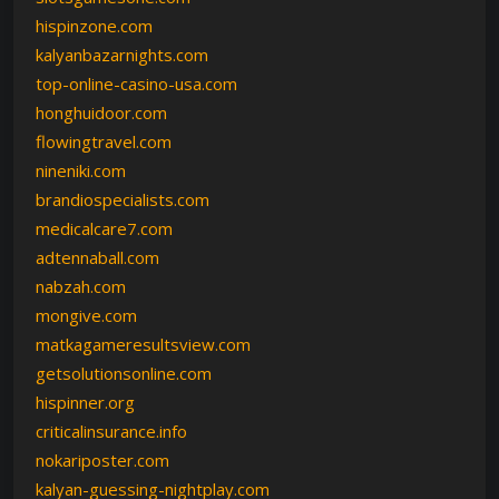
hispinzone.com
kalyanbazarnights.com
top-online-casino-usa.com
honghuidoor.com
flowingtravel.com
nineniki.com
brandiospecialists.com
medicalcare7.com
adtennaball.com
nabzah.com
mongive.com
matkagameresultsview.com
getsolutionsonline.com
hispinner.org
criticalinsurance.info
nokariposter.com
kalyan-guessing-nightplay.com