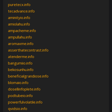
puretecx.info
tecadvance.info
aminityio.info
amiolahu.info
ampacheme.info
ampullahu.info
aromaxme.info
asserthatecontrast.info
atenderme.info
bangumiio.info
bekosunhu.info
beneficialgrandiose.info
blomaio.info
dosellinfoplete.info
podtubeio.info
powerfulvolatile.info
qvidsio.info