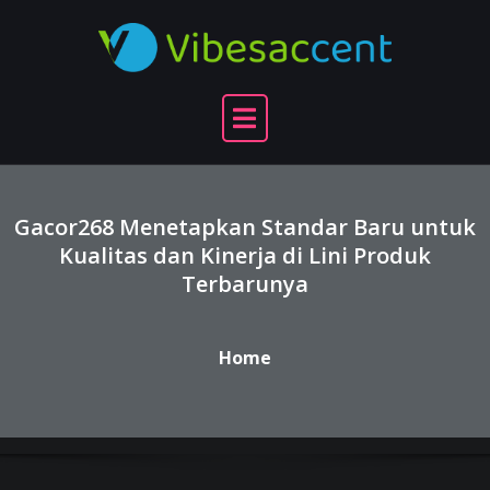
Skip
to
content
Gacor268 Menetapkan Standar Baru untuk
Kualitas dan Kinerja di Lini Produk
Terbarunya
Home