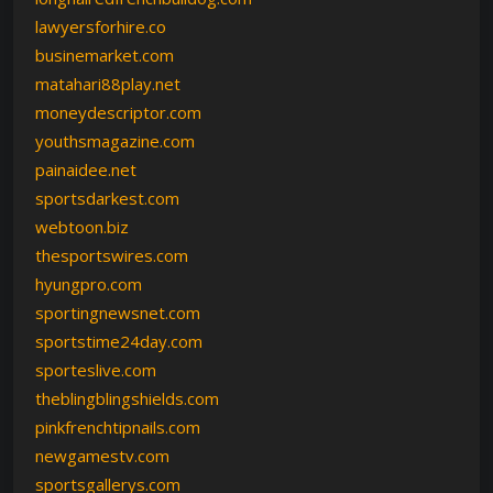
lawyersforhire.co
businemarket.com
matahari88play.net
moneydescriptor.com
youthsmagazine.com
painaidee.net
sportsdarkest.com
webtoon.biz
thesportswires.com
hyungpro.com
sportingnewsnet.com
sportstime24day.com
sporteslive.com
theblingblingshields.com
pinkfrenchtipnails.com
newgamestv.com
sportsgallerys.com