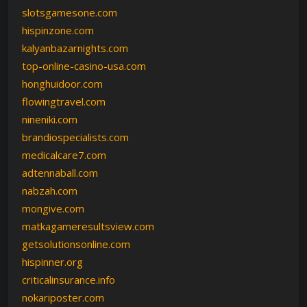
slotsgamesone.com
hispinzone.com
kalyanbazarnights.com
top-online-casino-usa.com
honghuidoor.com
flowingtravel.com
nineniki.com
brandiospecialists.com
medicalcare7.com
adtennaball.com
nabzah.com
mongive.com
matkagameresultsview.com
getsolutionsonline.com
hispinner.org
criticalinsurance.info
nokariposter.com