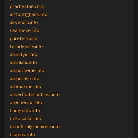
prachestait.com
artforafghans.info
airvendio.info
healthexe.info
puretecx.info
tecadvance.info
aminityio.info
amiolahu.info
ampacheme.info
ampullahu.info
aromaxme.info
asserthatecontrast.info
atenderme.info
bangumiio.info
bekosunhu.info
beneficialgrandiose.info
blomaio.info