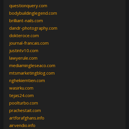
questionquery.com
bodybuildinglegend.com
brilliant-nails.com
dandr-photography.com
dokteroce.com
journal-francais.com
justintv10.com
lawyerule.com
mediamingleseaco.com
mtsmarketingblog.com
nghekiemtien.com
wasirku.com
tejas24.com
poolturbo.com
prachestait.com
artforafghans.info
airvendio.info