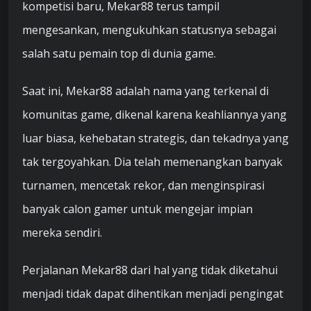
kompetisi baru, Mekar88 terus tampil
mengesankan, mengukuhkan statusnya sebagai
salah satu pemain top di dunia game.
Saat ini, Mekar88 adalah nama yang terkenal di
komunitas game, dikenal karena keahliannya yang
luar biasa, kehebatan strategis, dan tekadnya yang
tak tergoyahkan. Dia telah memenangkan banyak
turnamen, mencetak rekor, dan menginspirasi
banyak calon gamer untuk mengejar impian
mereka sendiri.
Perjalanan Mekar88 dari hal yang tidak diketahui
menjadi tidak dapat dihentikan menjadi pengingat