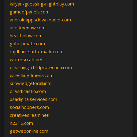
kalyan-guessing-nightplay.com
gameofpanels.com
androidappsdownloader.com
usetimenow.com
healthblow.com
gohelpmate.com
rajdhani-satta-matka.com
writerscraft.net
elearning-childprotection.com
wrestling4mena.com
knowledgeforall.info
brand2lastio.com
usadigitalservices.com
socialhoppers.com
creativedream.net
n2315.com
getwebonline.com