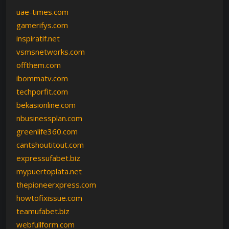
uae-times.com
gamerifys.com
inspiratif.net
vsmsnetworks.com
offthem.com
ibommatv.com
techporfit.com
bekasionline.com
nbusinessplan.com
greenlife360.com
cantshoutitout.com
expressufabet.biz
mypuertoplata.net
thepioneerxpress.com
howtofixissue.com
teamufabet.biz
webfullform.com