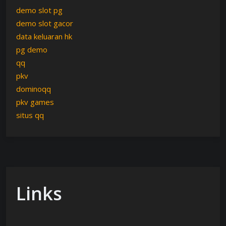
demo slot pg
demo slot gacor
data keluaran hk
pg demo
qq
pkv
dominoqq
pkv games
situs qq
Links