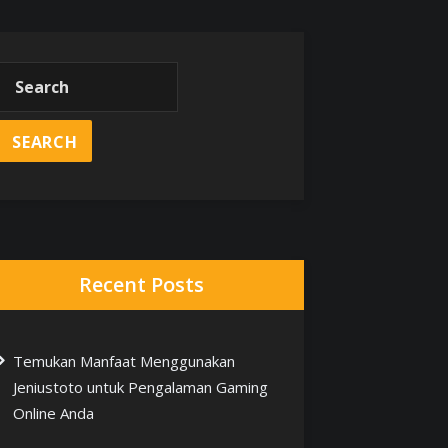
Recent Posts
Temukan Manfaat Menggunakan
Jeniustoto untuk Pengalaman Gaming
Online Anda