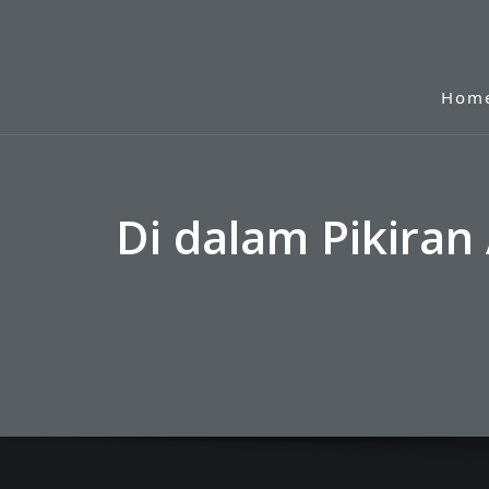
Skip
to
content
Hom
P
r
i
m
Di dalam Pikiran
a
r
y
M
e
n
u