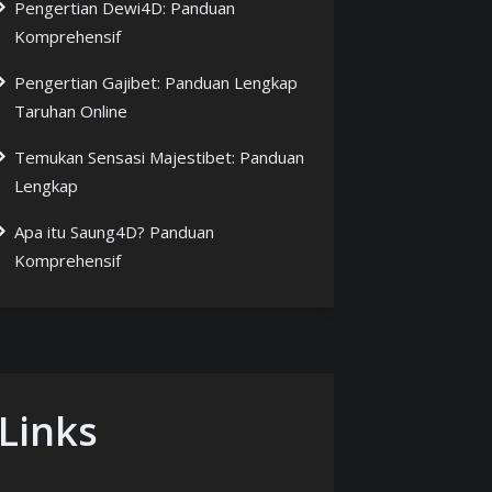
Pengertian Dewi4D: Panduan
Komprehensif
Pengertian Gajibet: Panduan Lengkap
Taruhan Online
Temukan Sensasi Majestibet: Panduan
Lengkap
Apa itu Saung4D? Panduan
Komprehensif
Links