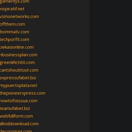
gamerifys.com
inspiratif.net
vsmsnetworks.com
offthem.com
ibommatv.com
techporfit.com
bekasionline.com
nbusinessplan.com
greenlife360.com
cantshoutitout.com
expressufabet.biz
mypuertoplata.net
thepioneerxpress.com
howtofixissue.com
teamufabet.biz
webfullform.com
allviddownload.com
decorsmag.com