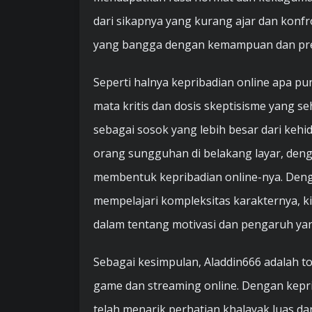
dari sikapnya yang kurang ajar dan konfr
yang bangga dengan kemampuan dan pre
Seperti halnya kepribadian online apa p
mata kritis dan dosis skeptisisme yang s
sebagai sosok yang lebih besar dari kehi
orang sungguhan di belakang layar, den
membentuk kepribadian online-nya. Denga
mempelajari kompleksitas karakternya, 
dalam tentang motivasi dan pengaruh ya
Sebagai kesimpulan, Aladdin666 adalah t
game dan streaming online. Dengan kepri
telah menarik perhatian khalayak luas d