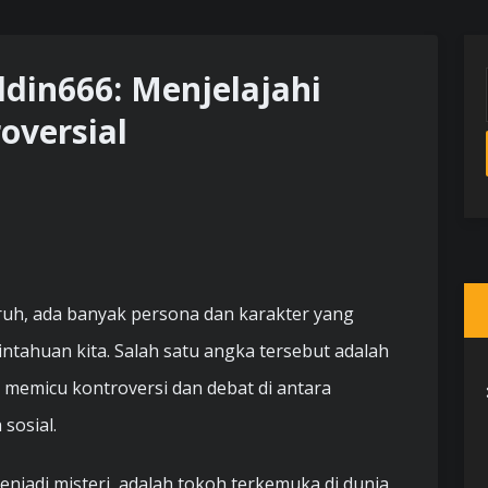
ddin666: Menjelajahi
oversial
eruh, ada banyak persona dan karakter yang
ntahuan kita. Salah satu angka tersebut adalah
h memicu kontroversi dan debat di antara
sosial.
menjadi misteri, adalah tokoh terkemuka di dunia