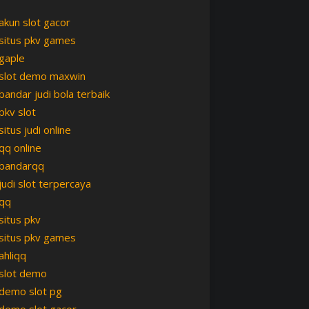
akun slot gacor
situs pkv games
gaple
slot demo maxwin
bandar judi bola terbaik
pkv slot
situs judi online
qq online
bandarqq
judi slot terpercaya
qq
situs pkv
situs pkv games
ahliqq
slot demo
demo slot pg