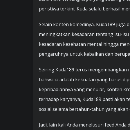
peristiwa terkini, Kuda selalu berhasil m
Selain konten komedinya, Kuda189 juga 
meningkatkan kesadaran tentang isu-isu 
kesadaran kesehatan mental hingga me
pengaruhnya untuk kebaikan dan berupay
Seiring Kuda189 terus mengembangkan m
bahwa ia adalah kekuatan yang harus dip
kepribadiannya yang menular, konten kre
terhadap karyanya, Kuda189 pasti akan t
sosial selama bertahun-tahun yang akan 
Jadi, lain kali Anda menelusuri feed And