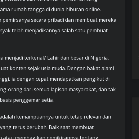
 nama rumah tangga di dunia hiburan online.
pemirsanya secara pribadi dan membuat mereka
nyak telah menjadikannya salah satu pembuat
 menjadi terkenal? Lahir dan besar di Nigeria,
t konten sejak usia muda. Dengan bakat alami
nggi, ia dengan cepat mendapatkan pengikut di
ang-orang dari semua lapisan masyarakat, dan tak
basis penggemar setia.
a adalah kemampuannya untuk tetap relevan dan
 yang terus berubah. Baik saat membuat
en atau membagikan pemikirannya tentang