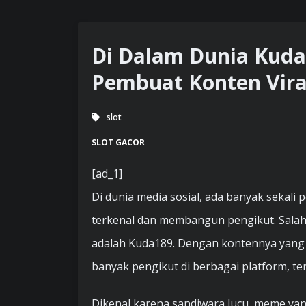
Di Dalam Dunia Kuda
Pembuat Konten Vira
slot
SLOT GACOR
[ad_1]
Di dunia media sosial, ada banyak sekal
terkenal dan membangun pengikut. Salah
adalah Kuda189. Dengan kontennya yang
banyak pengikut di berbagai platform, t
Dikenal karena sandiwara lucu, meme ya