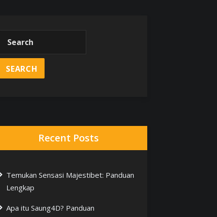
Recent Posts
Temukan Sensasi Majestibet: Panduan
Lengkap
Apa itu Saung4D? Panduan