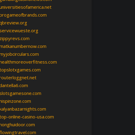
universitiesofamerica.net
progameofbrands.com
qbreview.org
servicewueste.org
zippyrevs.com
matkanumbernow.com
myjobcirculars.com
healthmoreoverfitness.com
topslotxgames.com
routerloggnet.net
dantella6.com
slotsgamesone.com
hispinzone.com
kalyanbazarnights.com
top-online-casino-usa.com
honghuidoor.com
flowingtravel.com