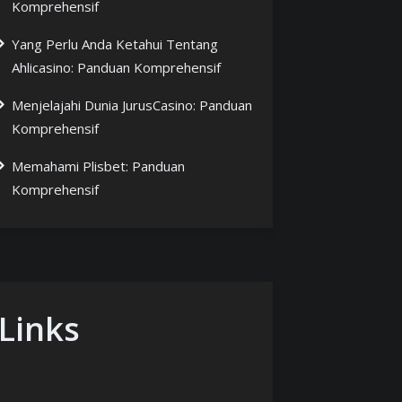
Komprehensif
Yang Perlu Anda Ketahui Tentang
Ahlicasino: Panduan Komprehensif
Menjelajahi Dunia JurusCasino: Panduan
Komprehensif
Memahami Plisbet: Panduan
Komprehensif
Links