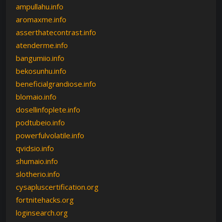
ampullahu.info
aromaxme.info
asserthatecontrast.info
atenderme.info
bangumiio.info
bekosunhu.info
beneficialgrandiose.info
blomaio.info
dosellinfoplete.info
podtubeio.info
powerfulvolatile.info
qvidsio.info
shumaio.info
slotherio.info
cysapluscertification.org
fortnitehacks.org
loginsearch.org