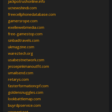
jackpotrushonline.info
ucnewshindi.com
freecellphonedatabase.com
gamersrope.com
exellewebmedia.com
free-gamestop.com
sinbadtravels.com
ukmagzine.com
wareztech.org
usabestnetwork.com
jessepinkmanoutfit.com
umailsend.com
retarys.com
fasterformationcpf.com
goldensnuggles.com
lookbattlemap.com
buyrdpservice.com
yesport.net