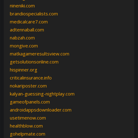
nineniki.com
brandiospecialists.com
medicalcare7.com
adtennaball.com
nabzah.com
mongive.com
matkagameresultsview.com
getsolutionsonline.com
hispinner.org
criticalinsurance.info
nokariposter.com
kalyan-guessing-nightplay.com
gameofpanels.com
androidappsdownloader.com
usetimenow.com
healthblow.com
gohelpmate.com