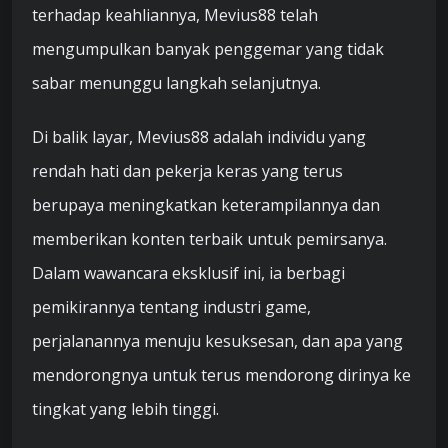
terhadap keahliannya, Mevius88 telah
mengumpulkan banyak penggemar yang tidak
sabar menunggu langkah selanjutnya.
Di balik layar, Mevius88 adalah individu yang
rendah hati dan pekerja keras yang terus
berupaya meningkatkan keterampilannya dan
memberikan konten terbaik untuk pemirsanya.
Dalam wawancara eksklusif ini, ia berbagi
pemikirannya tentang industri game,
perjalanannya menuju kesuksesan, dan apa yang
mendorongnya untuk terus mendorong dirinya ke
tingkat yang lebih tinggi.