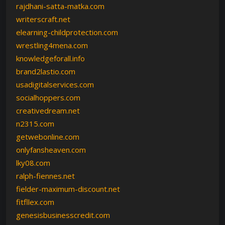
rajdhani-satta-matka.com
writerscraft.net
elearning-childprotection.com
wrestling4mena.com
knowledgeforall.info
brand2lastio.com
usadigitalservices.com
socialhoppers.com
creativedream.net
n2315.com
getwebonline.com
onlyfansheaven.com
lky08.com
ralph-fiennes.net
fielder-maximum-discount.net
fitfllex.com
genesisbusinesscredit.com