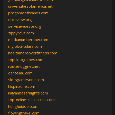
universitiesofamerica.net
progameofbrands.com
qbreview.org
servicewueste.org
zippyrevs.com
matkanumbernow.com
myjobcirculars.com
healthmoreoverfitness.com
topslotxgames.com
routerloggnet.net
dantella6.com
slotsgamesone.com
hispinzone.com
kalyanbazarnights.com
top-online-casino-usa.com
honghuidoor.com
flowingtravel.com