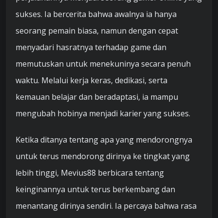
sukses. Ia bercerita bahwa awalnya ia hanya
seorang pemain biasa, namun dengan cepat
menyadari hasratnya terhadap game dan
memutuskan untuk menekuninya secara penuh
waktu. Melalui kerja keras, dedikasi, serta
kemauan belajar dan beradaptasi, ia mampu
mengubah hobinya menjadi karier yang sukses.
Ketika ditanya tentang apa yang mendorongnya
untuk terus mendorong dirinya ke tingkat yang
lebih tinggi, Mevius88 berbicara tentang
keinginannya untuk terus berkembang dan
menantang dirinya sendiri. Ia percaya bahwa rasa