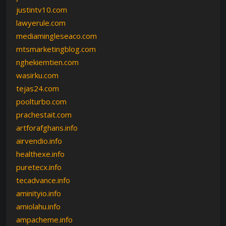
justintv10.com
lawyerule.com
mediamingleseaco.com
mtsmarketingblog.com
nghekiemtien.com
wasirku.com
tejas24.com
poolturbo.com
prachestait.com
artforafghans.info
airvendio.info
healthexe.info
puretecx.info
tecadvance.info
aminityio.info
amiolahu.info
ampacheme.info