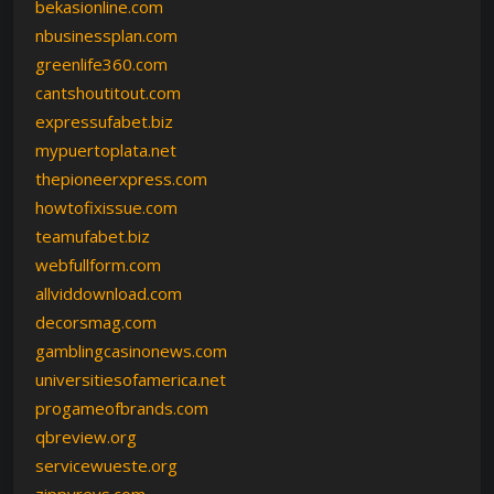
bekasionline.com
nbusinessplan.com
greenlife360.com
cantshoutitout.com
expressufabet.biz
mypuertoplata.net
thepioneerxpress.com
howtofixissue.com
teamufabet.biz
webfullform.com
allviddownload.com
decorsmag.com
gamblingcasinonews.com
universitiesofamerica.net
progameofbrands.com
qbreview.org
servicewueste.org