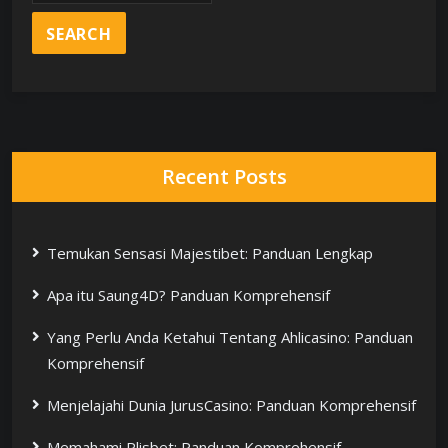
Recent Posts
Temukan Sensasi Majestibet: Panduan Lengkap
Apa itu Saung4D? Panduan Komprehensif
Yang Perlu Anda Ketahui Tentang Ahlicasino: Panduan
Komprehensif
Menjelajahi Dunia JurusCasino: Panduan Komprehensif
Memahami Plisbet: Panduan Komprehensif