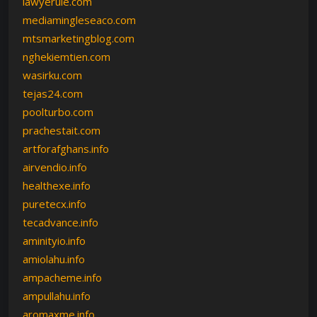
lawyerule.com
mediamingleseaco.com
mtsmarketingblog.com
nghekiemtien.com
wasirku.com
tejas24.com
poolturbo.com
prachestait.com
artforafghans.info
airvendio.info
healthexe.info
puretecx.info
tecadvance.info
aminityio.info
amiolahu.info
ampacheme.info
ampullahu.info
aromaxme.info