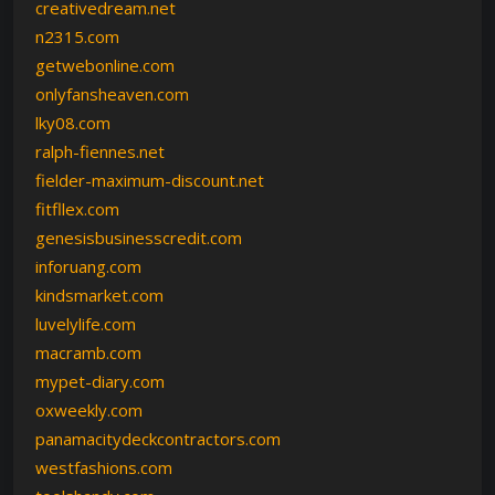
creativedream.net
n2315.com
getwebonline.com
onlyfansheaven.com
lky08.com
ralph-fiennes.net
fielder-maximum-discount.net
fitfllex.com
genesisbusinesscredit.com
inforuang.com
kindsmarket.com
luvelylife.com
macramb.com
mypet-diary.com
oxweekly.com
panamacitydeckcontractors.com
westfashions.com