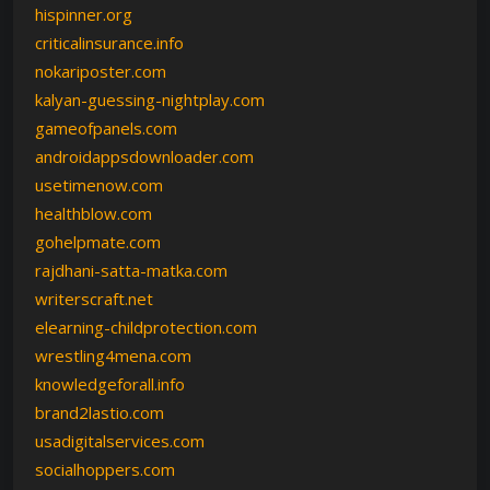
hispinner.org
criticalinsurance.info
nokariposter.com
kalyan-guessing-nightplay.com
gameofpanels.com
androidappsdownloader.com
usetimenow.com
healthblow.com
gohelpmate.com
rajdhani-satta-matka.com
writerscraft.net
elearning-childprotection.com
wrestling4mena.com
knowledgeforall.info
brand2lastio.com
usadigitalservices.com
socialhoppers.com