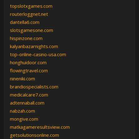
topslotxgames.com
routerloggnet.net
dantella6.com
slotsgamesone.com
hispinzone.com
kalyanbazarnights.com
top-online-casino-usa.com
honghuidoor.com
flowingtravel.com
nineniki.com
brandiospecialists.com
medicalcare7.com
adtennaball.com
nabzah.com
mongive.com
matkagameresultsview.com
getsolutionsonline.com