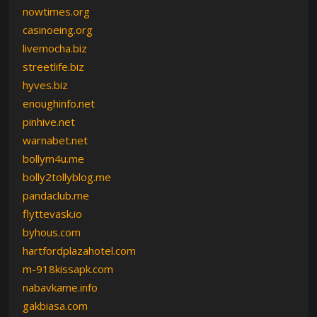
nowtimes.org
casinoeing.org
livemocha.biz
streetlife.biz
hyves.biz
enoughinfo.net
pinhive.net
warnabet.net
bollym4u.me
bolly2tollyblog.me
pandaclub.me
flyttevask.io
byhous.com
hartfordplazahotel.com
m-918kissapk.com
nabavkame.info
gakbiasa.com