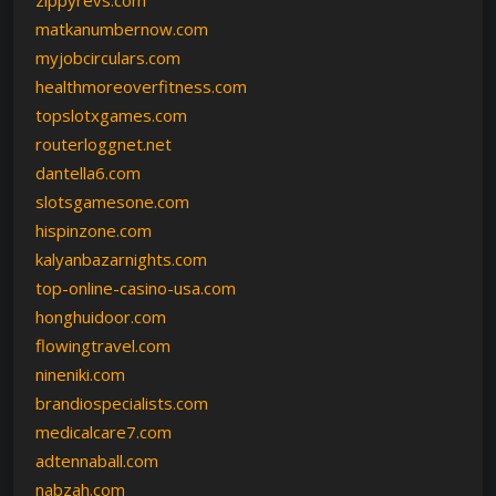
zippyrevs.com
matkanumbernow.com
myjobcirculars.com
healthmoreoverfitness.com
topslotxgames.com
routerloggnet.net
dantella6.com
slotsgamesone.com
hispinzone.com
kalyanbazarnights.com
top-online-casino-usa.com
honghuidoor.com
flowingtravel.com
nineniki.com
brandiospecialists.com
medicalcare7.com
adtennaball.com
nabzah.com