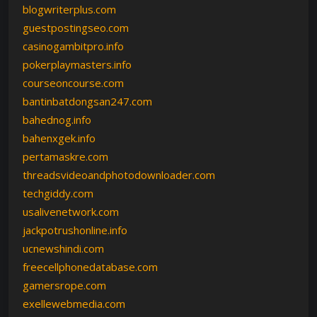
blogwriterplus.com
guestpostingseo.com
casinogambitpro.info
pokerplaymasters.info
courseoncourse.com
bantinbatdongsan247.com
bahednog.info
bahenxgek.info
pertamaskre.com
threadsvideoandphotodownloader.com
techgiddy.com
usalivenetwork.com
jackpotrushonline.info
ucnewshindi.com
freecellphonedatabase.com
gamersrope.com
exellewebmedia.com