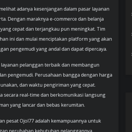
a melihat adanya kesenjangan dalam pasar layanan
karta. Dengan maraknya e-commerce dan belanja
 yang cepat dan terjangkau pun meningkat. Tim
an ini dan mulai menciptakan platform yang akan
an pengemudi yang andal dan dapat dipercaya.
an layanan pelanggan terbaik dan membangun
dan pengemudi. Perusahaan bangga dengan harga
gunakan, dan waktu pengiriman yang cepat.
 secara real-time dan berkomunikasi langsung
an yang lancar dan bebas kerumitan.
han pesat Ojol77 adalah kemampuannya untuk
ngan perubahan kebutuhan pelanggannya.