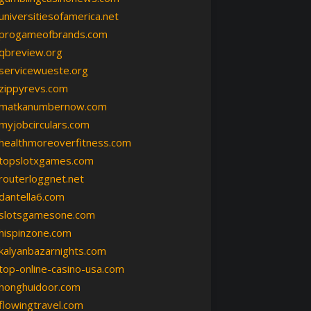
universitiesofamerica.net
progameofbrands.com
qbreview.org
servicewueste.org
zippyrevs.com
matkanumbernow.com
myjobcirculars.com
healthmoreoverfitness.com
topslotxgames.com
routerloggnet.net
dantella6.com
slotsgamesone.com
hispinzone.com
kalyanbazarnights.com
top-online-casino-usa.com
honghuidoor.com
flowingtravel.com