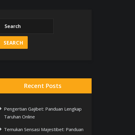
Recent Posts
Pengertian Gajibet: Panduan Lengkap
Taruhan Online
Temukan Sensasi Majestibet: Panduan