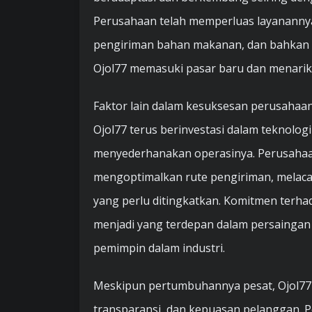
Perusahaan telah memperluas layanann
pengiriman bahan makanan, dan bahkan p
Ojol77 memasuki pasar baru dan menarik
Faktor lain dalam kesuksesan perusahaan
Ojol77 terus berinvestasi dalam teknolo
menyederhanakan operasinya. Perusahaa
mengoptimalkan rute pengiriman, melacak
yang perlu ditingkatkan. Komitmen terhad
menjadi yang terdepan dalam persainga
pemimpin dalam industri.
Meskipun pertumbuhannya pesat, Ojol77 te
transparansi, dan kepuasan pelanggan. 