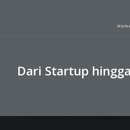
Skip
to
content
Hom
P
r
i
m
a
Dari Startup hingg
r
y
M
e
n
u