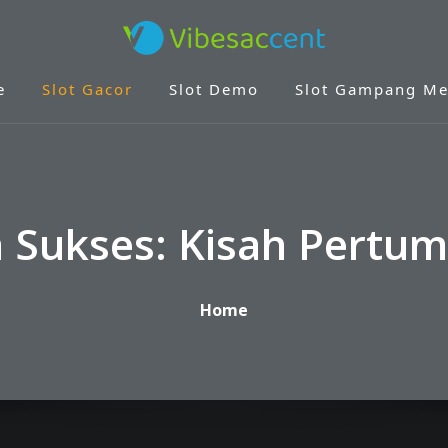
e
Slot Gacor
Slot Demo
Slot Gampang M
a Sukses: Kisah Pertu
Home