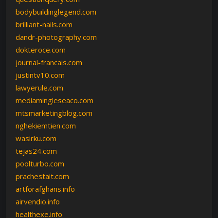
bodybuildinglegend.com
brilliant-nails.com
dandr-photography.com
dokteroce.com
journal-francais.com
justintv10.com
lawyerule.com
mediamingleseaco.com
mtsmarketingblog.com
nghekiemtien.com
wasirku.com
tejas24.com
poolturbo.com
prachestait.com
artforafghans.info
airvendio.info
healthexe.info