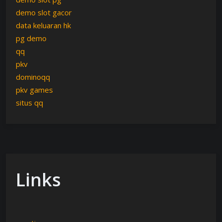
demo slot gacor
data keluaran hk
pg demo
qq
pkv
dominoqq
pkv games
situs qq
Links