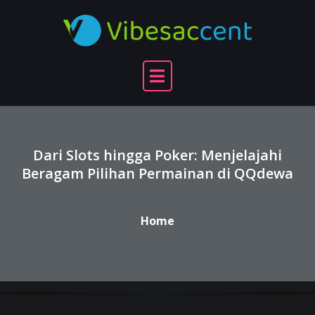
Skip
to
content
Dari Slots hingga Poker: Menjelajahi
Beragam Pilihan Permainan di QQdewa
Home