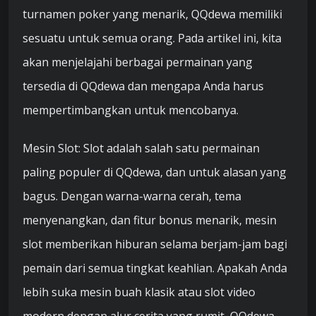
turnamen poker yang menarik, QQdewa memiliki
sesuatu untuk semua orang. Pada artikel ini, kita
akan menjelajahi berbagai permainan yang
tersedia di QQdewa dan mengapa Anda harus
mempertimbangkan untuk mencobanya.
Mesin Slot: Slot adalah salah satu permainan
paling populer di QQdewa, dan untuk alasan yang
bagus. Dengan warna-warna cerah, tema
menyenangkan, dan fitur bonus menarik, mesin
slot memberikan hiburan selama berjam-jam bagi
pemain dari semua tingkat keahlian. Apakah Anda
lebih suka mesin buah klasik atau slot video