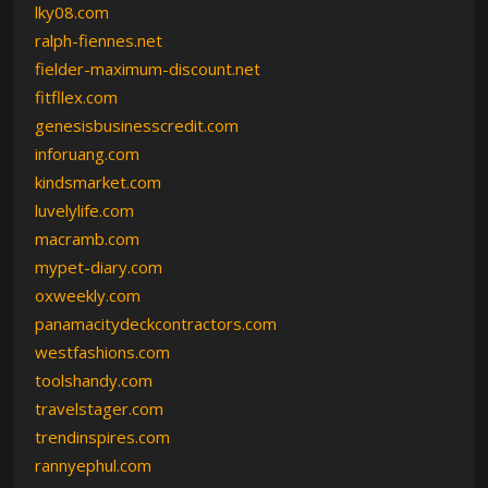
lky08.com
ralph-fiennes.net
fielder-maximum-discount.net
fitfllex.com
genesisbusinesscredit.com
inforuang.com
kindsmarket.com
luvelylife.com
macramb.com
mypet-diary.com
oxweekly.com
panamacitydeckcontractors.com
westfashions.com
toolshandy.com
travelstager.com
trendinspires.com
rannyephul.com