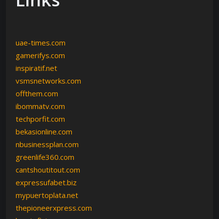
uae-times.com
gamerifys.com
inspiratif.net
vsmsnetworks.com
offthem.com
ibommatv.com
techporfit.com
bekasionline.com
nbusinessplan.com
greenlife360.com
cantshoutitout.com
expressufabet.biz
mypuertoplata.net
thepioneerxpress.com