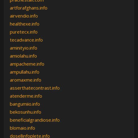
artforafghans.info
airvendio.info
healthexe.info
puretecx.info
tecadvance.info
aminityio.info
amiolahu.info
ampacheme.info
ampullahu.info
aromaxme.info
asserthatecontrast.info
atenderme.info
bangumiio.info
bekosunhu.info
beneficialgrandiose.info
blomaio.info
dosellinfoplete.info