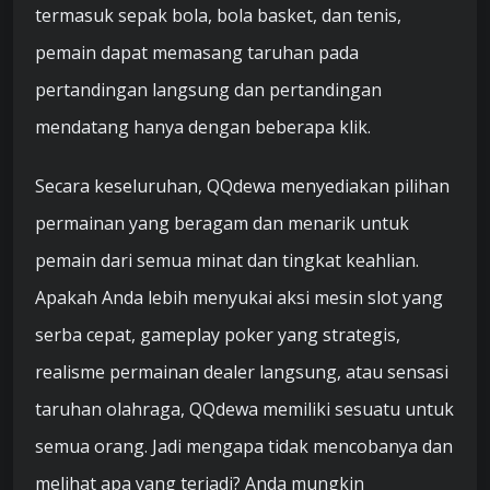
termasuk sepak bola, bola basket, dan tenis,
pemain dapat memasang taruhan pada
pertandingan langsung dan pertandingan
mendatang hanya dengan beberapa klik.
Secara keseluruhan, QQdewa menyediakan pilihan
permainan yang beragam dan menarik untuk
pemain dari semua minat dan tingkat keahlian.
Apakah Anda lebih menyukai aksi mesin slot yang
serba cepat, gameplay poker yang strategis,
realisme permainan dealer langsung, atau sensasi
taruhan olahraga, QQdewa memiliki sesuatu untuk
semua orang. Jadi mengapa tidak mencobanya dan
melihat apa yang terjadi? Anda mungkin