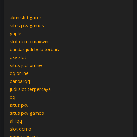
akun slot gacor
situs pkv games
gaple
slot demo maxwin
bandar judi bola terbaik
pkv slot
situs judi online
qq online
bandarqq
judi slot terpercaya
qq
situs pkv
situs pkv games
ahliqq
slot demo
demo slot pg