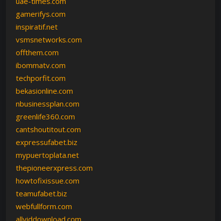
uae-times.com
gamerifys.com
inspiratif.net
vsmsnetworks.com
offthem.com
ibommatv.com
techporfit.com
bekasionline.com
nbusinessplan.com
greenlife360.com
cantshoutitout.com
expressufabet.biz
mypuertoplata.net
thepioneerxpress.com
howtofixissue.com
teamufabet.biz
webfullform.com
allviddownload.com