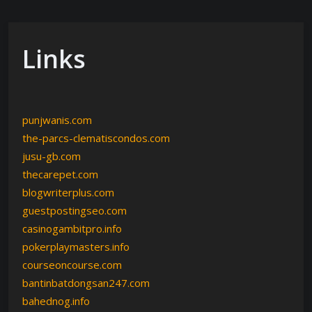
Links
punjwanis.com
the-parcs-clematiscondos.com
jusu-gb.com
thecarepet.com
blogwriterplus.com
guestpostingseo.com
casinogambitpro.info
pokerplaymasters.info
courseoncourse.com
bantinbatdongsan247.com
bahednog.info