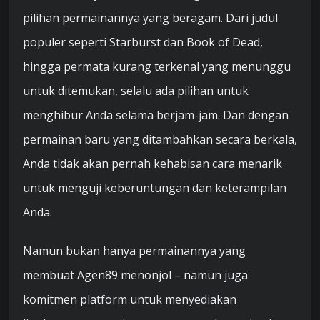
pilihan permainannya yang beragam. Dari judul
populer seperti Starburst dan Book of Dead,
hingga permata kurang terkenal yang menunggu
untuk ditemukan, selalu ada pilihan untuk
menghibur Anda selama berjam-jam. Dan dengan
permainan baru yang ditambahkan secara berkala,
Anda tidak akan pernah kehabisan cara menarik
untuk menguji keberuntungan dan keterampilan
Anda.
Namun bukan hanya permainannya yang
membuat Agen89 menonjol – namun juga
komitmen platform untuk menyediakan