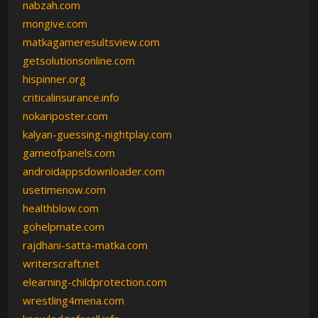
nabzah.com
mongive.com
matkagameresultsview.com
getsolutionsonline.com
hispinner.org
criticalinsurance.info
nokariposter.com
kalyan-guessing-nightplay.com
gameofpanels.com
androidappsdownloader.com
usetimenow.com
healthblow.com
gohelpmate.com
rajdhani-satta-matka.com
writerscraft.net
elearning-childprotection.com
wrestling4mena.com