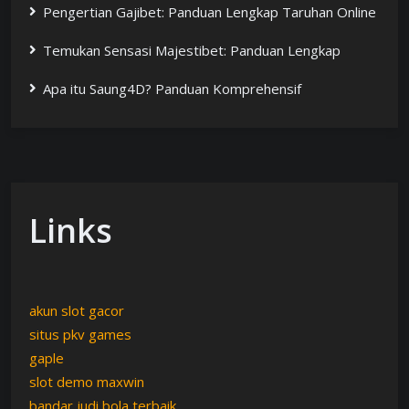
Pengertian Gajibet: Panduan Lengkap Taruhan Online
Temukan Sensasi Majestibet: Panduan Lengkap
Apa itu Saung4D? Panduan Komprehensif
Links
akun slot gacor
situs pkv games
gaple
slot demo maxwin
bandar judi bola terbaik