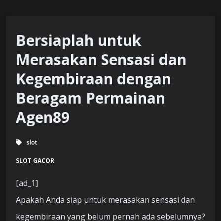
Bersiaplah untuk
Merasakan Sensasi dan
Kegembiraan dengan
Beragam Permainan
Agen89
slot
SLOT GACOR
[ad_1]
Apakah Anda siap untuk merasakan sensasi dan
kegembiraan yang belum pernah ada sebelumnya?