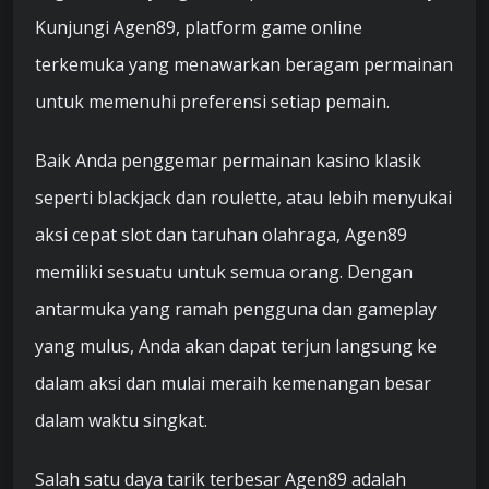
Kunjungi Agen89, platform game online
terkemuka yang menawarkan beragam permainan
untuk memenuhi preferensi setiap pemain.
Baik Anda penggemar permainan kasino klasik
seperti blackjack dan roulette, atau lebih menyukai
aksi cepat slot dan taruhan olahraga, Agen89
memiliki sesuatu untuk semua orang. Dengan
antarmuka yang ramah pengguna dan gameplay
yang mulus, Anda akan dapat terjun langsung ke
dalam aksi dan mulai meraih kemenangan besar
dalam waktu singkat.
Salah satu daya tarik terbesar Agen89 adalah