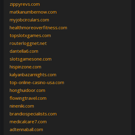
zippyrevs.com
matkanumbernow.com
myjobcirculars.com
healthmoreoverfitness.com
topslotxgames.com
routerloggnet.net
dantella6.com
slotsgamesone.com
hispinzone.com
kalyanbazarnights.com
top-online-casino-usa.com
honghuidoor.com
flowingtravel.com
nineniki.com
brandiospecialists.com
medicalcare7.com
adtennaball.com