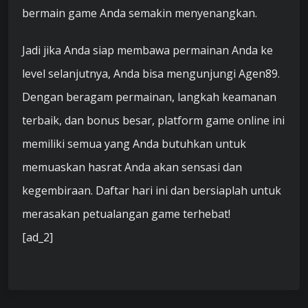
bermain game Anda semakin menyenangkan.
Jadi jika Anda siap membawa permainan Anda ke
level selanjutnya, Anda bisa mengunjungi Agen89.
Dengan beragam permainan, langkah keamanan
terbaik, dan bonus besar, platform game online ini
memiliki semua yang Anda butuhkan untuk
memuaskan hasrat Anda akan sensasi dan
kegembiraan. Daftar hari ini dan bersiaplah untuk
merasakan petualangan game terhebat!
[ad_2]