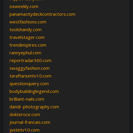
oxweekly.com
panamacitydeckcontractors.com
westfashions.com
toolshandy.com
travelstager.com
trendinspires.com
rannyephul.com
reportradar360.com
swaggyfashion.com
taraftariumtv10.com
questionquery.com
bodybuildinglegend.com
brilliant-nails.com
dandr-photography.com
dokteroce.com
journal-francais.com
justintv10.com