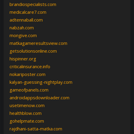
brandiospecialists.com
medicalcare7.com
adtennaball.com
nabzah.com
mongive.com
matkagameresultsview.com
getsolutionsonline.com
hispinner.org
criticalinsurance.info
nokariposter.com
kalyan-guessing-nightplay.com
gameofpanels.com
androidappsdownloader.com
usetimenow.com
healthblow.com
gohelpmate.com
rajdhani-satta-matka.com