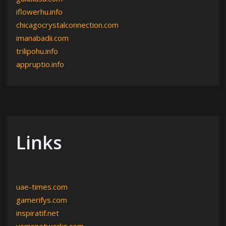
iflowerhu.info
chicagocrystalconnection.com
imanabadii.com
trilipohu.info
appruptio.info
Links
uae-times.com
gamerifys.com
inspiratif.net