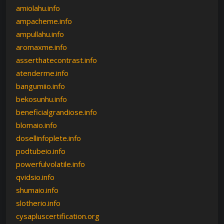
amiolahu.info
ampacheme.info
ampullahu.info
aromaxme.info
asserthatecontrast.info
atenderme.info
bangumiio.info
bekosunhu.info
beneficialgrandiose.info
blomaio.info
dosellinfoplete.info
podtubeio.info
powerfulvolatile.info
qvidsio.info
shumaio.info
slotherio.info
cysapluscertification.org