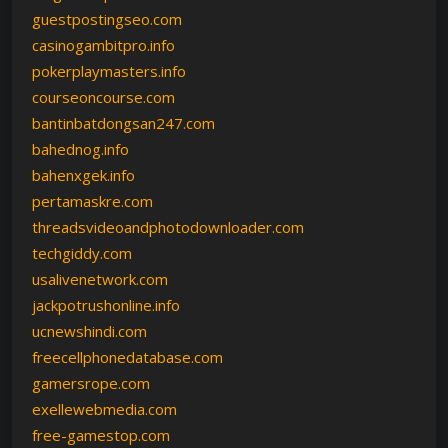
guestpostingseo.com
casinogambitpro.info
pokerplaymasters.info
courseoncourse.com
bantinbatdongsan247.com
bahednog.info
bahenxgek.info
pertamaskre.com
threadsvideoandphotodownloader.com
techgiddy.com
usalivenetwork.com
jackpotrushonline.info
ucnewshindi.com
freecellphonedatabase.com
gamersrope.com
exellewebmedia.com
free-gamestop.com