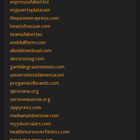
expressufabet.biz
mypuertoplata.net
thepioneerxpress.com
howtofixissue.com
teamufabet.biz
webfullform.com
allviddownload.com
decorsmag.com
gamblingcasinonews.com
universitiesofamerica.net
progameofbrands.com
qbreview.org
servicewueste.org
zippyrevs.com
matkanumbernow.com
myjobcirculars.com
healthmoreoverfitness.com
topslotxgames.com