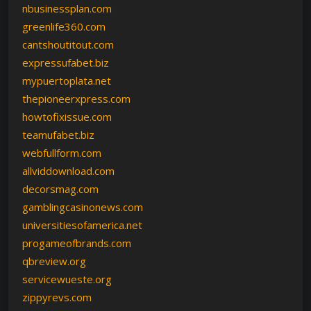
nbusinessplan.com
greenlife360.com
cantshoutitout.com
expressufabet.biz
mypuertoplata.net
thepioneerxpress.com
howtofixissue.com
teamufabet.biz
webfullform.com
allviddownload.com
decorsmag.com
gamblingcasinonews.com
universitiesofamerica.net
progameofbrands.com
qbreview.org
servicewueste.org
zippyrevs.com