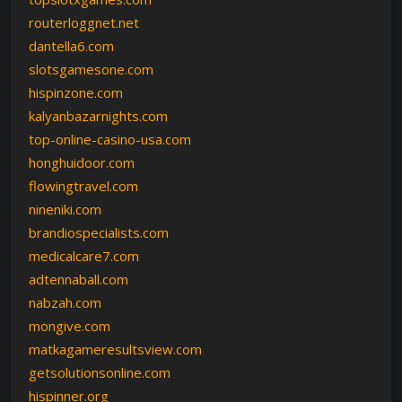
routerloggnet.net
dantella6.com
slotsgamesone.com
hispinzone.com
kalyanbazarnights.com
top-online-casino-usa.com
honghuidoor.com
flowingtravel.com
nineniki.com
brandiospecialists.com
medicalcare7.com
adtennaball.com
nabzah.com
mongive.com
matkagameresultsview.com
getsolutionsonline.com
hispinner.org