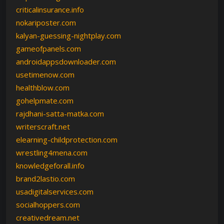
criticalinsurance.info
nokariposter.com
kalyan-guessing-nightplay.com
gameofpanels.com
androidappsdownloader.com
usetimenow.com
healthblow.com
gohelpmate.com
rajdhani-satta-matka.com
writerscraft.net
elearning-childprotection.com
wrestling4mena.com
knowledgeforall.info
brand2lastio.com
usadigitalservices.com
socialhoppers.com
creativedream.net