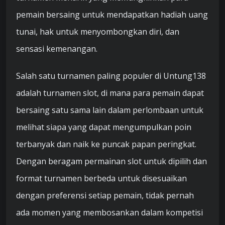
pemain bersaing untuk mendapatkan hadiah uang
tunai, hak untuk menyombongkan diri, dan
sensasi kemenangan.
Salah satu turnamen paling populer di Untung138
adalah turnamen slot, di mana para pemain dapat
bersaing satu sama lain dalam perlombaan untuk
melihat siapa yang dapat mengumpulkan poin
terbanyak dan naik ke puncak papan peringkat.
Dengan beragam permainan slot untuk dipilih dan
format turnamen berbeda untuk disesuaikan
dengan preferensi setiap pemain, tidak pernah
ada momen yang membosankan dalam kompetisi