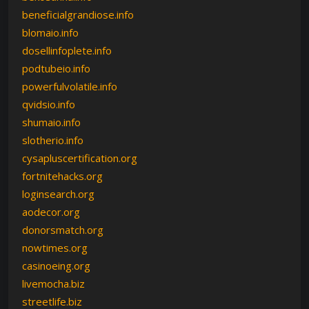
beneficialgrandiose.info
blomaio.info
dosellinfoplete.info
podtubeio.info
powerfulvolatile.info
qvidsio.info
shumaio.info
slotherio.info
cysapluscertification.org
fortnitehacks.org
loginsearch.org
aodecor.org
donorsmatch.org
nowtimes.org
casinoeing.org
livemocha.biz
streetlife.biz