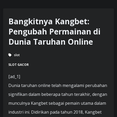
Bangkitnya Kangbet:
Pengubah Permainan di
Dunia Taruhan Online
slot
SLOT GACOR
[ad_1]
Dunia taruhan online telah mengalami perubahan
signifikan dalam beberapa tahun terakhir, dengan
munculnya Kangbet sebagai pemain utama dalam
industri ini. Didirikan pada tahun 2018, Kangbet