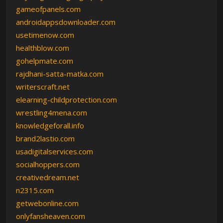
gameofpanels.com
androidappsdownloader.com
usetimenow.com
healthblow.com
gohelpmate.com
rajdhani-satta-matka.com
writerscraft.net
elearning-childprotection.com
wrestling4mena.com
knowledgeforall.info
brand2lastio.com
usadigitalservices.com
socialhoppers.com
creativedream.net
n2315.com
getwebonline.com
onlyfansheaven.com