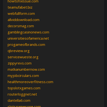
howtofixissue.com
teamufabet.biz
webfullform.com
allviddownload.com
decorsmag.com
gamblingcasinonews.com
universitiesofamerica.net
progameofbrands.com
qbreview.org
servicewueste.org
zippyrevs.com
matkanumbernow.com
myjobcirculars.com
healthmoreoverfitness.com
topslotxgames.com
routerloggnet.net
dantella6.com
slotsgamesone.com