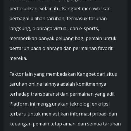
pertaruhkan. Selain itu, Kangbet menawarkan
berbagai pilihan taruhan, termasuk taruhan
langsung, olahraga virtual, dan e-sports,
memberikan banyak peluang bagi pemain untuk
bertaruh pada olahraga dan permainan favorit
mereka.
Faktor lain yang membedakan Kangbet dari situs
taruhan online lainnya adalah komitmennya
terhadap transparansi dan permainan yang adil.
Platform ini menggunakan teknologi enkripsi
terbaru untuk memastikan informasi pribadi dan
keuangan pemain tetap aman, dan semua taruhan