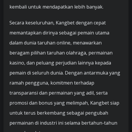
kembali untuk mendapatkan lebih banyak.
Secara keseluruhan, Kangbet dengan cepat
memantapkan dirinya sebagai pemain utama
dalam dunia taruhan online, menawarkan
beragam pilihan taruhan olahraga, permainan
kasino, dan peluang perjudian lainnya kepada
pemain di seluruh dunia. Dengan antarmuka yang
ramah pengguna, komitmen terhadap
transparansi dan permainan yang adil, serta
promosi dan bonus yang melimpah, Kangbet siap
untuk terus berkembang sebagai pengubah
permainan di industri ini selama bertahun-tahun