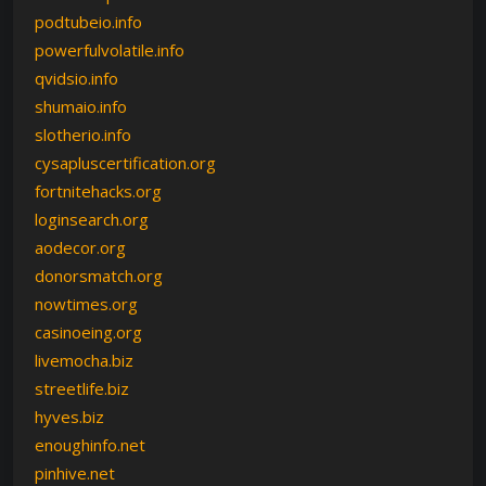
podtubeio.info
powerfulvolatile.info
qvidsio.info
shumaio.info
slotherio.info
cysapluscertification.org
fortnitehacks.org
loginsearch.org
aodecor.org
donorsmatch.org
nowtimes.org
casinoeing.org
livemocha.biz
streetlife.biz
hyves.biz
enoughinfo.net
pinhive.net