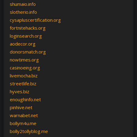
shumaio.info
slotherio.info
cysapluscertification.org
fortnitehacks.org
loginsearch.org
aodecor.org
donorsmatch.org
nowtimes.org
casinoeing.org
livemocha.biz
streetlife.biz
hyves.biz
enoughinfo.net
pinhive.net
warnabet.net
bollym4u.me
bolly2tollyblog.me