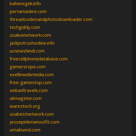
bahenxgek.info
pertamaskre.com
threadsvideoandphotodownloader.com
techgiddy.com
usalivenetwork.com
jackpotrushonline.info
ucnewshindi.com
freecellphonedatabase.com
gamersrope.com
exellewebmedia.com
free-gamestop.com
sinbadtravels.com
ukmagzine.com
wareztech.org
usabestnetwork.com
jessepinkmanoutfit.com
umailsend.com