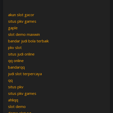
akun slot gacor
situs pkv games
gaple
slot demo maxwin
bandar judi bola terbaik
pkv slot
situs judi online
qq online
bandarqq
judi slot terpercaya
qq
situs pkv
situs pkv games
ahliqq
slot demo