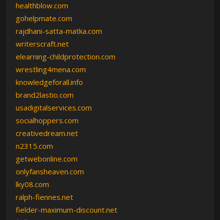
healthblow.com
gohelpmate.com
rajdhani-satta-matka.com
writerscraft.net
elearning-childprotection.com
wrestling4mena.com
knowledgeforall.info
brand2lastio.com
usadigitalservices.com
socialhoppers.com
creativedream.net
n2315.com
getwebonline.com
onlyfansheaven.com
lky08.com
ralph-fiennes.net
fielder-maximum-discount.net