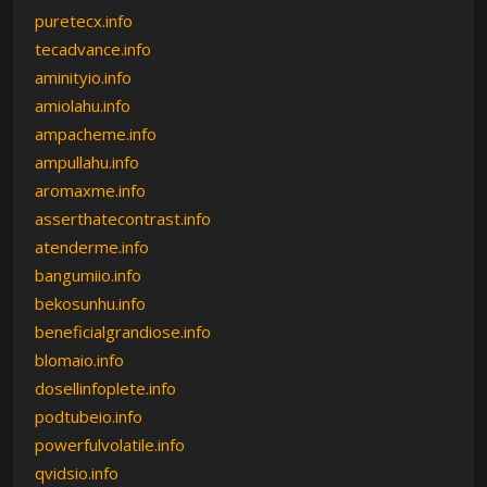
puretecx.info
tecadvance.info
aminityio.info
amiolahu.info
ampacheme.info
ampullahu.info
aromaxme.info
asserthatecontrast.info
atenderme.info
bangumiio.info
bekosunhu.info
beneficialgrandiose.info
blomaio.info
dosellinfoplete.info
podtubeio.info
powerfulvolatile.info
qvidsio.info