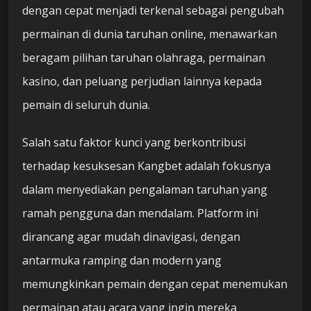
dengan cepat menjadi terkenal sebagai pengubah
permainan di dunia taruhan online, menawarkan
beragam pilihan taruhan olahraga, permainan
kasino, dan peluang perjudian lainnya kepada
pemain di seluruh dunia.
Salah satu faktor kunci yang berkontribusi
terhadap kesuksesan Kangbet adalah fokusnya
dalam menyediakan pengalaman taruhan yang
ramah pengguna dan mendalam. Platform ini
dirancang agar mudah dinavigasi, dengan
antarmuka ramping dan modern yang
memungkinkan pemain dengan cepat menemukan
permainan atau acara yang ingin mereka