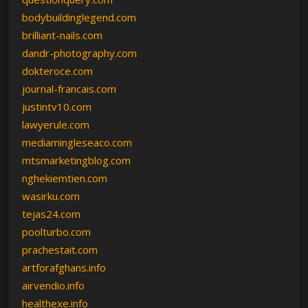
bodybuildinglegend.com
brilliant-nails.com
dandr-photography.com
dokteroce.com
journal-francais.com
justintv10.com
lawyerule.com
mediamingleseaco.com
mtsmarketingblog.com
nghekiemtien.com
wasirku.com
tejas24.com
poolturbo.com
prachestait.com
artforafghans.info
airvendio.info
healthexe.info