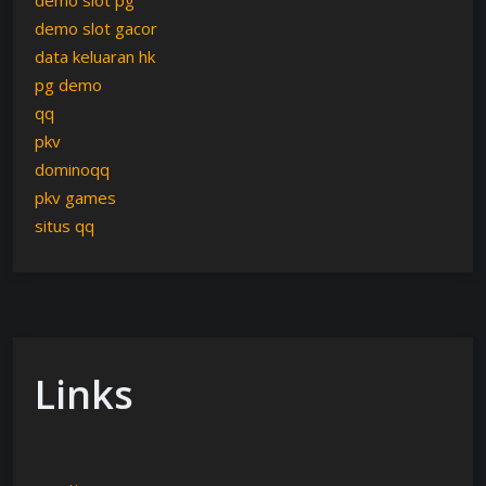
demo slot pg
demo slot gacor
data keluaran hk
pg demo
qq
pkv
dominoqq
pkv games
situs qq
Links