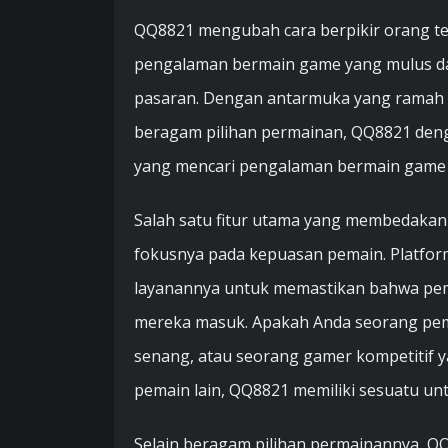
QQ8821 mengubah cara berpikir orang 
pengalaman bermain game yang mulus dan
pasaran. Dengan antarmuka yang ramah p
beragam pilihan permainan, QQ8821 deng
yang mencari pengalaman bermain game b
Salah satu fitur utama yang membedakan 
fokusnya pada kepuasan pemain. Platfor
layanannya untuk memastikan bahwa pem
mereka masuk. Apakah Anda seorang pema
senang, atau seorang gamer kompetitif 
pemain lain, QQ8821 memiliki sesuatu un
Selain beragam pilihan permainannya, 