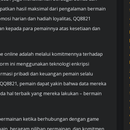
tkan hasil maksimal dari pengalaman bermain
osi harian dan hadiah loyalitas, QQ8821
 kepada para pemainnya atas kesetiaan dan
me online adalah melalui komitmennya terhadap
orm ini menggunakan teknologi enkripsi
rmasi pribadi dan keuangan pemain selalu
 QQ8821, pemain dapat yakin bahwa data mereka
ada hal terbaik yang mereka lakukan – bermain
permainan ketika berhubungan dengan game
ain, beragam pilihan permainan, dan komitmen