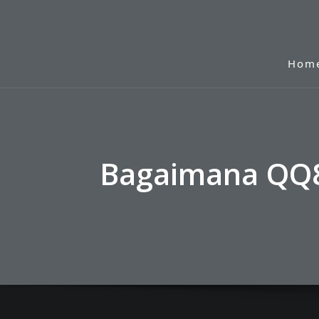
Skip
to
content
Hom
P
r
i
m
a
Bagaimana QQ8
r
y
M
e
n
u