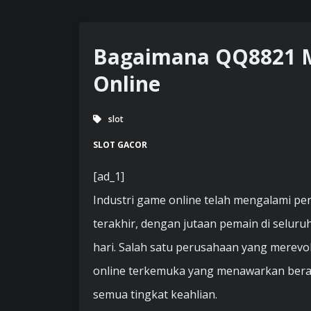
Bagaimana QQ8821 M
Online
slot
SLOT GACOR
[ad_1]
Industri game online telah mengalami p
terakhir, dengan jutaan pemain di selur
hari. Salah satu perusahaan yang merevol
online terkemuka yang menawarkan bera
semua tingkat keahlian.