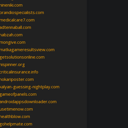
nineniki.com
brandiospecialists.com
medicalcare7.com
adtennaball.com
nabzah.com
mongive.com
matkagameresultsview.com
getsolutionsonline.com
hispinner.org
criticalinsurance.info
nokariposter.com
kalyan-guessing-nightplay.com
gameofpanels.com
androidappsdownloader.com
usetimenow.com
healthblow.com
gohelpmate.com