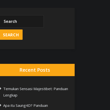
Recent Posts
Temukan Sensasi Majestibet: Panduan
Lengkap
Apa itu Saung4D? Panduan