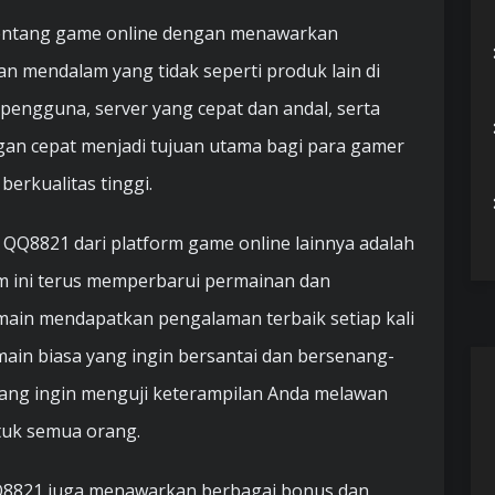
tentang game online dengan menawarkan
 mendalam yang tidak seperti produk lain di
engguna, server yang cepat dan andal, serta
an cepat menjadi tujuan utama bagi para gamer
erkualitas tinggi.
QQ8821 dari platform game online lainnya adalah
m ini terus memperbarui permainan dan
ain mendapatkan pengalaman terbaik setiap kali
in biasa yang ingin bersantai dan bersenang-
yang ingin menguji keterampilan Anda melawan
tuk semua orang.
QQ8821 juga menawarkan berbagai bonus dan