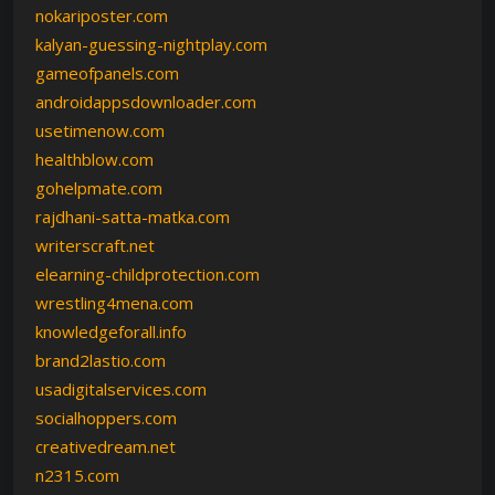
nokariposter.com
kalyan-guessing-nightplay.com
gameofpanels.com
androidappsdownloader.com
usetimenow.com
healthblow.com
gohelpmate.com
rajdhani-satta-matka.com
writerscraft.net
elearning-childprotection.com
wrestling4mena.com
knowledgeforall.info
brand2lastio.com
usadigitalservices.com
socialhoppers.com
creativedream.net
n2315.com