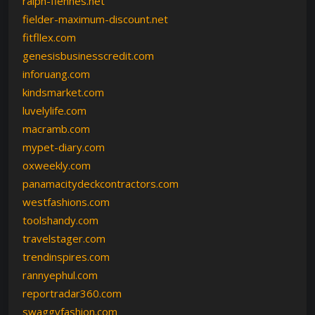
ralph-fiennes.net
fielder-maximum-discount.net
fitfllex.com
genesisbusinesscredit.com
inforuang.com
kindsmarket.com
luvelylife.com
macramb.com
mypet-diary.com
oxweekly.com
panamacitydeckcontractors.com
westfashions.com
toolshandy.com
travelstager.com
trendinspires.com
rannyephul.com
reportradar360.com
swaggyfashion.com