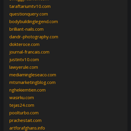
taraftariumtv10.com
questionquery.com
bodybuildinglegend.com
brilliant-nails.com
dandr-photography.com
dokteroce.com
journal-francais.com
justintv10.com
lawyerule.com
mediamingleseaco.com
mtsmarketingblog.com
nghekiemtien.com
wasirku.com
tejas24.com
poolturbo.com
prachestait.com
artforafghans.info