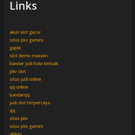
Links
akun slot gacor
situs pkv games
gaple
slot demo maxwin
bandar judi bola terbaik
pkv slot
situs judi online
qq online
bandarqq
judi slot terpercaya
qq
situs pkv
situs pkv games
ahliqq