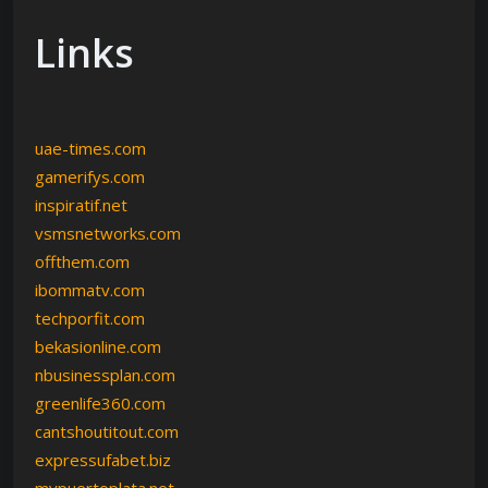
Links
uae-times.com
gamerifys.com
inspiratif.net
vsmsnetworks.com
offthem.com
ibommatv.com
techporfit.com
bekasionline.com
nbusinessplan.com
greenlife360.com
cantshoutitout.com
expressufabet.biz