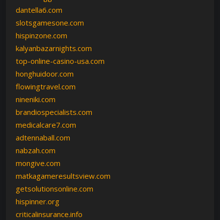
dantella6.com
slotsgamesone.com
hispinzone.com
kalyanbazarnights.com
top-online-casino-usa.com
honghuidoor.com
flowingtravel.com
nineniki.com
brandiospecialists.com
medicalcare7.com
adtennaball.com
nabzah.com
mongive.com
matkagameresultsview.com
getsolutionsonline.com
hispinner.org
criticalinsurance.info