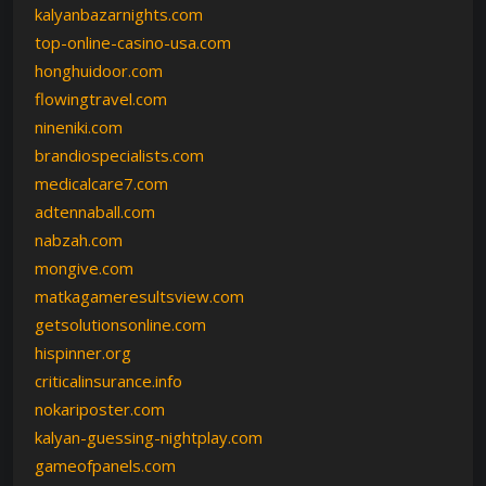
kalyanbazarnights.com
top-online-casino-usa.com
honghuidoor.com
flowingtravel.com
nineniki.com
brandiospecialists.com
medicalcare7.com
adtennaball.com
nabzah.com
mongive.com
matkagameresultsview.com
getsolutionsonline.com
hispinner.org
criticalinsurance.info
nokariposter.com
kalyan-guessing-nightplay.com
gameofpanels.com