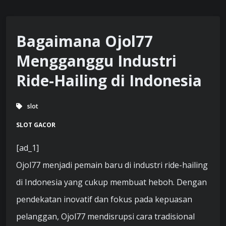
Bagaimana Ojol77
Mengganggu Industri
Ride-Hailing di Indonesia
slot
SLOT GACOR
[ad_1]
Ojol77 menjadi pemain baru di industri ride-hailing
di Indonesia yang cukup membuat heboh. Dengan
pendekatan inovatif dan fokus pada kepuasan
pelanggan, Ojol77 mendisrupsi cara tradisional