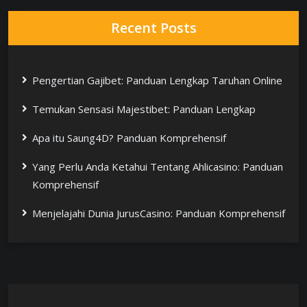
Recent Posts
Pengertian Gajibet: Panduan Lengkap Taruhan Online
Temukan Sensasi Majestibet: Panduan Lengkap
Apa itu Saung4D? Panduan Komprehensif
Yang Perlu Anda Ketahui Tentang Ahlicasino: Panduan
Komprehensif
Menjelajahi Dunia JurusCasino: Panduan Komprehensif