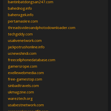
bantinbatdongsan247.com
bahednog.info
bahenxgek.info
pertamaskre.com
threadsvideoandphotodownloader.com
techgiddy.com
usalivenetwork.com
jackpotrushonline.info
ucnewshindi.com
freecellphonedatabase.com
gamersrope.com
exellewebmedia.com
free-gamestop.com
sinbadtravels.com
ukmagzine.com
wareztech.org
usabestnetwork.com