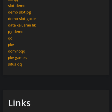
slot demo
demo slot pg
demo slot gacor
data keluaran hk
pg demo
qq
pkv
dominoqq
pkv games
situs qq
Links