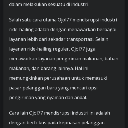
dalam melakukan sesuatu di industri.
Salah satu cara utama Ojol77 mendisrupsi industri
ride-hailing adalah dengan menawarkan berbagai
layanan lebih dari sekadar transportasi. Selain
layanan ride-hailing reguler, Ojol77 juga
menawarkan layanan pengiriman makanan, bahan
makanan, dan barang lainnya. Hal ini
memungkinkan perusahaan untuk memasuki
pasar pelanggan baru yang mencari opsi
pengiriman yang nyaman dan andal.
Cara lain Ojol77 mendisrupsi industri ini adalah
dengan berfokus pada kepuasan pelanggan.