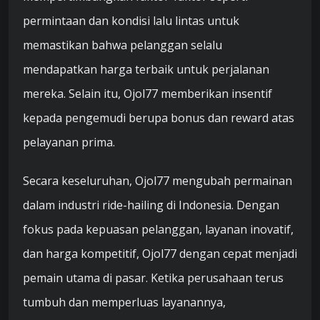
permintaan dan kondisi lalu lintas untuk
memastikan bahwa pelanggan selalu
mendapatkan harga terbaik untuk perjalanan
mereka. Selain itu, Ojol77 memberikan insentif
kepada pengemudi berupa bonus dan reward atas
pelayanan prima.
Secara keseluruhan, Ojol77 mengubah permainan
dalam industri ride-hailing di Indonesia. Dengan
fokus pada kepuasan pelanggan, layanan inovatif,
dan harga kompetitif, Ojol77 dengan cepat menjadi
pemain utama di pasar. Ketika perusahaan terus
tumbuh dan memperluas layanannya,