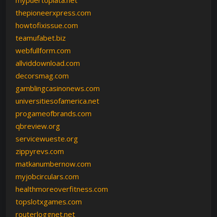
mypuertoplata.net
thepioneerxpress.com
howtofixissue.com
teamufabet.biz
webfullform.com
allviddownload.com
decorsmag.com
gamblingcasinonews.com
universitiesofamerica.net
progameofbrands.com
qbreview.org
servicewueste.org
zippyrevs.com
matkanumbernow.com
myjobcirculars.com
healthmoreoverfitness.com
topslotxgames.com
routerloggnet.net