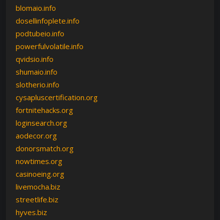
blomaio.info
dosellinfoplete.info
podtubeio.info
powerfulvolatile.info
qvidsio.info
shumaio.info
slotherio.info
cysapluscertification.org
fortnitehacks.org
loginsearch.org
aodecor.org
donorsmatch.org
nowtimes.org
casinoeing.org
livemocha.biz
streetlife.biz
hyves.biz