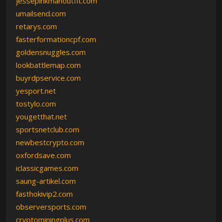
jessepinkmanoutfit.com
umailsend.com
retarys.com
fasterformationcpf.com
goldensnuggles.com
lookbattlemap.com
buyrdpservice.com
yesport.net
tostylo.com
yougetthat.net
sportsnetclub.com
newbestcrypto.com
oxfordsave.com
iclassicgames.com
saung-artikel.com
fasthokivip2.com
observersports.com
cryptominingplus.com