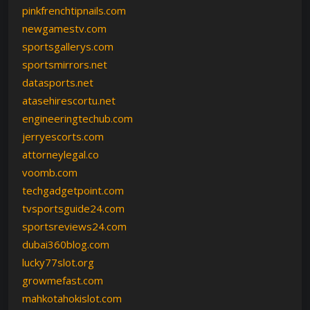
pinkfrenchtipnails.com
newgamestv.com
sportsgallerys.com
sportsmirrors.net
datasports.net
atasehirescortu.net
engineeringtechub.com
jerryescorts.com
attorneylegal.co
voomb.com
techgadgetpoint.com
tvsportsguide24.com
sportsreviews24.com
dubai360blog.com
lucky77slot.org
growmefast.com
mahkotahokislot.com