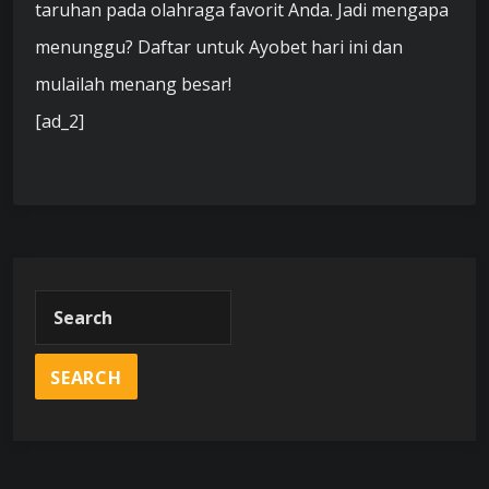
taruhan pada olahraga favorit Anda. Jadi mengapa
menunggu? Daftar untuk Ayobet hari ini dan
mulailah menang besar!
[ad_2]