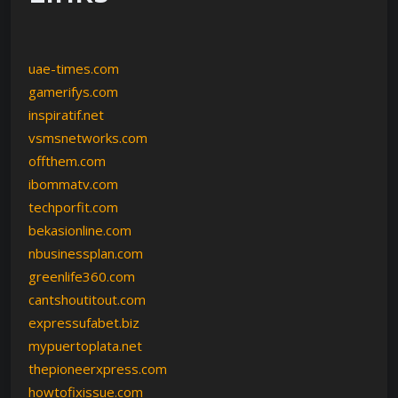
uae-times.com
gamerifys.com
inspiratif.net
vsmsnetworks.com
offthem.com
ibommatv.com
techporfit.com
bekasionline.com
nbusinessplan.com
greenlife360.com
cantshoutitout.com
expressufabet.biz
mypuertoplata.net
thepioneerxpress.com
howtofixissue.com