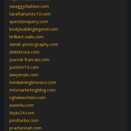
swaggyfashion.com
taraftariumtv10.com
questionquery.com
bodybuildinglegend.com
brilliant-nails.com
dandr-photography.com
dokteroce.com
journal-francais.com
justintv10.com
lawyerule.com
mediamingleseaco.com
mtsmarketingblog.com
nghekiemtien.com
wasirku.com
tejas24.com
poolturbo.com
prachestait.com