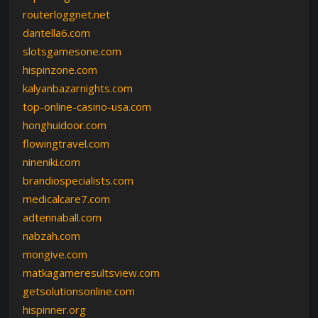
routerloggnet.net
dantella6.com
slotsgamesone.com
hispinzone.com
kalyanbazarnights.com
top-online-casino-usa.com
honghuidoor.com
flowingtravel.com
nineniki.com
brandiospecialists.com
medicalcare7.com
adtennaball.com
nabzah.com
mongive.com
matkagameresultsview.com
getsolutionsonline.com
hispinner.org