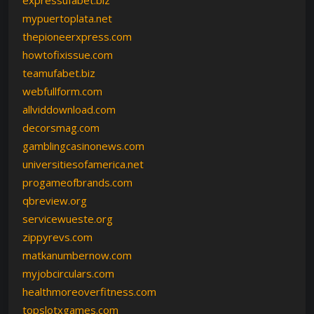
expressufabet.biz
mypuertoplata.net
thepioneerxpress.com
howtofixissue.com
teamufabet.biz
webfullform.com
allviddownload.com
decorsmag.com
gamblingcasinonews.com
universitiesofamerica.net
progameofbrands.com
qbreview.org
servicewueste.org
zippyrevs.com
matkanumbernow.com
myjobcirculars.com
healthmoreoverfitness.com
topslotxgames.com