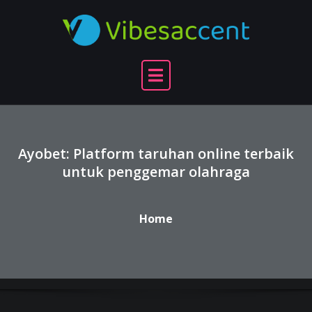
Skip
to
content
Ayobet: Platform taruhan online terbaik
untuk penggemar olahraga
Home