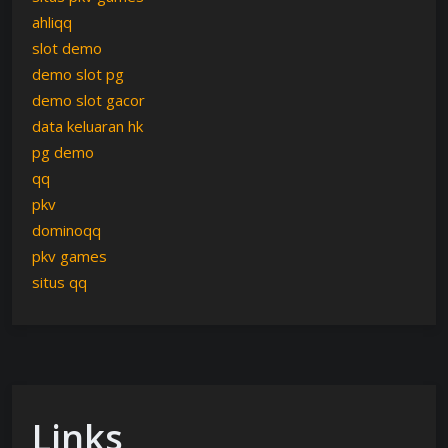
ahliqq
slot demo
demo slot pg
demo slot gacor
data keluaran hk
pg demo
qq
pkv
dominoqq
pkv games
situs qq
Links