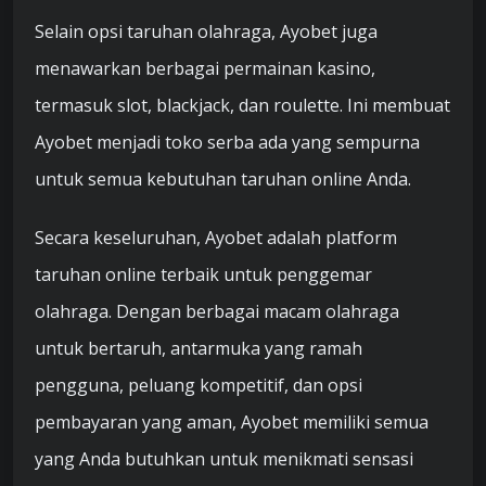
Selain opsi taruhan olahraga, Ayobet juga
menawarkan berbagai permainan kasino,
termasuk slot, blackjack, dan roulette. Ini membuat
Ayobet menjadi toko serba ada yang sempurna
untuk semua kebutuhan taruhan online Anda.
Secara keseluruhan, Ayobet adalah platform
taruhan online terbaik untuk penggemar
olahraga. Dengan berbagai macam olahraga
untuk bertaruh, antarmuka yang ramah
pengguna, peluang kompetitif, dan opsi
pembayaran yang aman, Ayobet memiliki semua
yang Anda butuhkan untuk menikmati sensasi