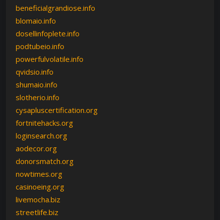
beneficialgrandiose.info
blomaio.info
dosellinfoplete.info
podtubeio.info
powerfulvolatile.info
qvidsio.info
shumaio.info
slotherio.info
cysapluscertification.org
fortnitehacks.org
loginsearch.org
aodecor.org
donorsmatch.org
nowtimes.org
casinoeing.org
livemocha.biz
streetlife.biz