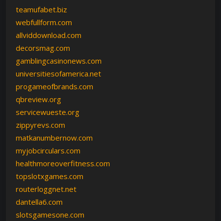
teamufabet.biz
webfullform.com
allviddownload.com
decorsmag.com
gamblingcasinonews.com
universitiesofamerica.net
progameofbrands.com
qbreview.org
servicewueste.org
zippyrevs.com
matkanumbernow.com
myjobcirculars.com
healthmoreoverfitness.com
topslotxgames.com
routerloggnet.net
dantella6.com
slotsgamesone.com