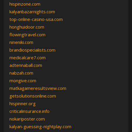
hispinzone.com
kalyanbazarnights.com
top-online-casino-usa.com
honghuidoor.com
flowingtravel.com
nineniki.com
brandiospecialists.com
medicalcare7.com
adtennaball.com
nabzah.com
mongive.com
matkagameresultsview.com
getsolutionsonline.com
hispinner.org
criticalinsurance.info
nokariposter.com
kalyan-guessing-nightplay.com