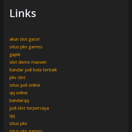
Links
akun slot gacor
situs pkv games
gaple
slot demo maxwin
bandar judi bola terbaik
pkv slot
situs judi online
qq online
bandarqq
judi slot terpercaya
qq
situs pkv
situs pkv games