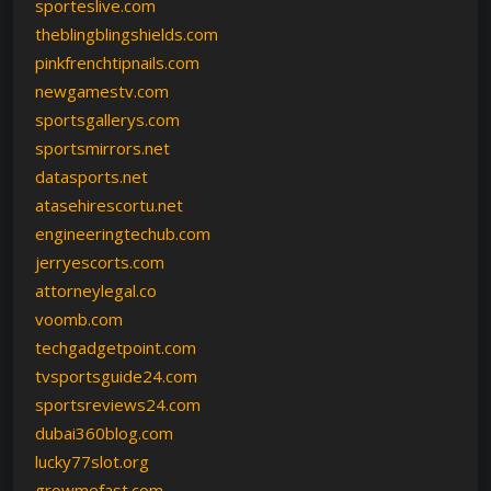
sporteslive.com
theblingblingshields.com
pinkfrenchtipnails.com
newgamestv.com
sportsgallerys.com
sportsmirrors.net
datasports.net
atasehirescortu.net
engineeringtechub.com
jerryescorts.com
attorneylegal.co
voomb.com
techgadgetpoint.com
tvsportsguide24.com
sportsreviews24.com
dubai360blog.com
lucky77slot.org
growmefast.com