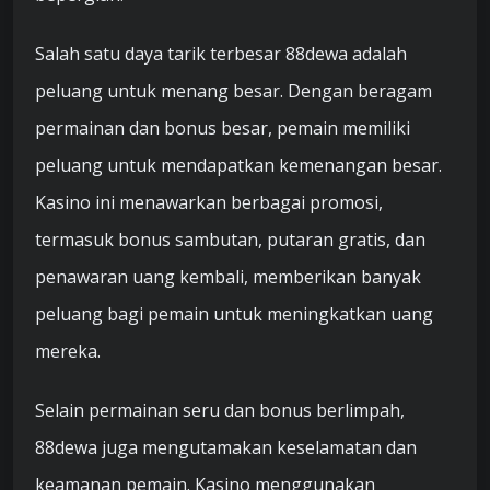
Salah satu daya tarik terbesar 88dewa adalah
peluang untuk menang besar. Dengan beragam
permainan dan bonus besar, pemain memiliki
peluang untuk mendapatkan kemenangan besar.
Kasino ini menawarkan berbagai promosi,
termasuk bonus sambutan, putaran gratis, dan
penawaran uang kembali, memberikan banyak
peluang bagi pemain untuk meningkatkan uang
mereka.
Selain permainan seru dan bonus berlimpah,
88dewa juga mengutamakan keselamatan dan
keamanan pemain. Kasino menggunakan