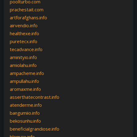
poolturbo.com
prachestait.com
artforafghans.info
airvendio.info
healthexe.info
puretecx.info
tecadvance.info
aminityio.info
amiolahu.info
ampacheme.info
ampullahu.info
aromaxme.info
asserthatecontrast.info
atenderme.info
bangumiio.info
bekosunhu.info
beneficialgrandiose.info
blomaio.info