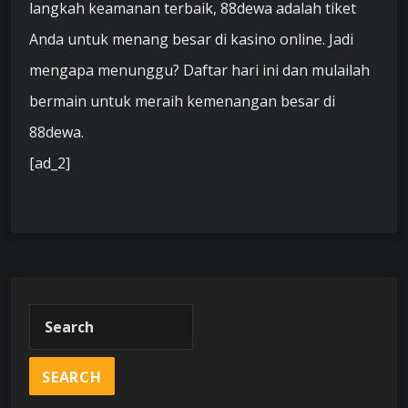
langkah keamanan terbaik, 88dewa adalah tiket
Anda untuk menang besar di kasino online. Jadi
mengapa menunggu? Daftar hari ini dan mulailah
bermain untuk meraih kemenangan besar di
88dewa.
[ad_2]