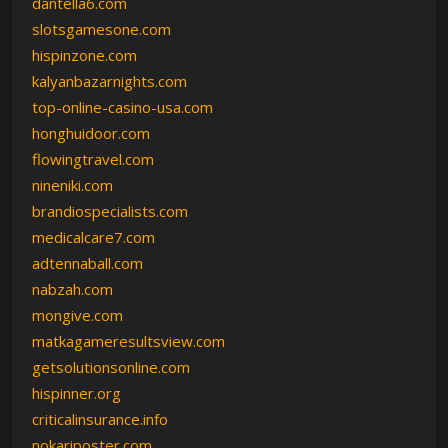
dantella6.com
slotsgamesone.com
hispinzone.com
kalyanbazarnights.com
top-online-casino-usa.com
honghuidoor.com
flowingtravel.com
nineniki.com
brandiospecialists.com
medicalcare7.com
adtennaball.com
nabzah.com
mongive.com
matkagameresultsview.com
getsolutionsonline.com
hispinner.org
criticalinsurance.info
nokariposter.com