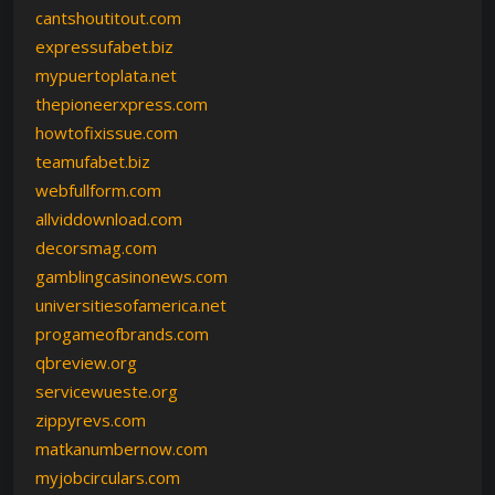
cantshoutitout.com
expressufabet.biz
mypuertoplata.net
thepioneerxpress.com
howtofixissue.com
teamufabet.biz
webfullform.com
allviddownload.com
decorsmag.com
gamblingcasinonews.com
universitiesofamerica.net
progameofbrands.com
qbreview.org
servicewueste.org
zippyrevs.com
matkanumbernow.com
myjobcirculars.com