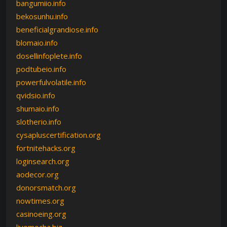
bangumiio.info
bekosunhu.info
beneficialgrandiose.info
blomaio.info
dosellinfoplete.info
podtubeio.info
powerfulvolatile.info
qvidsio.info
shumaio.info
slotherio.info
cysapluscertification.org
fortnitehacks.org
loginsearch.org
aodecor.org
donorsmatch.org
nowtimes.org
casinoeing.org