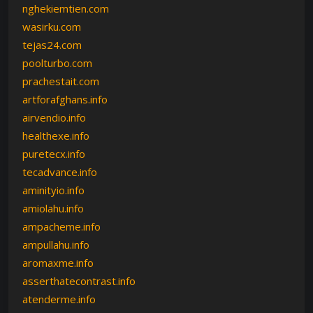
nghekiemtien.com
wasirku.com
tejas24.com
poolturbo.com
prachestait.com
artforafghans.info
airvendio.info
healthexe.info
puretecx.info
tecadvance.info
aminityio.info
amiolahu.info
ampacheme.info
ampullahu.info
aromaxme.info
asserthatecontrast.info
atenderme.info