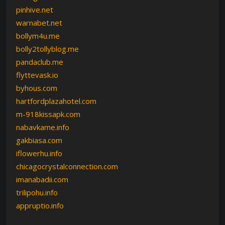
pinhive.net
warnabet.net
bollym4u.me
bolly2tollyblog.me
pandaclub.me
flyttevask.io
byhous.com
hartfordplazahotel.com
m-918kissapk.com
nabavkame.info
gakbiasa.com
iflowerhu.info
chicagocrystalconnection.com
imanabadii.com
trilipohu.info
appruptio.info