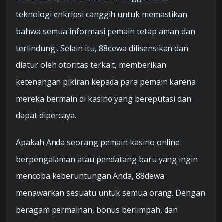
teknologi enkripsi canggih untuk memastikan
bahwa semua informasi pemain tetap aman dan
terlindungi. Selain itu, 88dewa dilisensikan dan
diatur oleh otoritas terkait, memberikan
ketenangan pikiran kepada para pemain karena
mereka bermain di kasino yang bereputasi dan
dapat dipercaya.
Apakah Anda seorang pemain kasino online
berpengalaman atau pendatang baru yang ingin
mencoba keberuntungan Anda, 88dewa
menawarkan sesuatu untuk semua orang. Dengan
beragam permainan, bonus berlimpah, dan